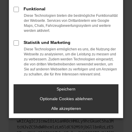
Starte dein Gerät neu.
Funktional
Das kann manchmal helfen, vorübergehende
Diese Technologien bieten die bestmögliche Funktionalität
Probleme zu beheben.
der Webseite. Services von Drittanbietern wie Google
Stelle sicher, dass dein Browser und dein
Maps, Chats, Fahrzeugbewertungssystem und weitere
werden aktiviert.
Betriebssystem auf dem neuesten Stand sind.
Veraltete Software birgt nicht nur ein
Statistik und Marketing
Sicherheitsrisiko, sondern kann auch dazu führen,
Diese Technologien ermöglichen es uns, die Nutzung der
dass bestimmte Funktionen nicht mehr
Webseite zu analysieren, um die Leistung zu messen und
unterstützt werden.
zu verbessern. Zudem werden Technologien eingesetzt,
Wende dich an den Webseitenbetreiber.
die von dritten Werbetreibenden verwendet werden, um
Sie auf anderen Webseiten zu verfolgen und um Anzeigen
Wenn du alle oben genannten Schritte versucht
zu schalten, die für Ihre Interessen relevant sind.
hast, kontaktiere uns bitte. Wir werden versuchen,
das Problem zu beheben. Du kannst uns diesen
Speichern
Text schicken, um uns bei der Fehlersuche zu
unterstützen:
Optionale Cookies ablehnen
Alle akzeptieren
ewogICJuYW1lIjogIk5ldHdvcmtFcnJvciIsCiAgI
mNvbmZpZyI6IHsKICAgICJtZXRob2QiOiAiR0VUIi
wKICAgICJ1cmwiOiAiaHR0cHM6Ly9hcGkueC5ha3M
tcHJvZC5hdWRhcmlzLm5ldC92MS9jbGllbnRzLzE5