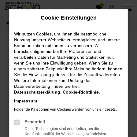
0
Zum
MENÜ
Hauptinhalt
Cookie Einstellungen
springen
Startseite
Fahrzeugangebote
Fahrzeugsuche
Wir nutzen Cookies, um Ihnen die bestmögliche
Nutzung unserer Webseite zu ermöglichen und unsere
Kommunikation mit Ihnen zu verbessern. Wir
Fehler: Network Error
berücksichtigen hierbei Ihre Präferenzen und
verarbeiten Daten für Marketing und Statistiken nur,
Beim Laden ist ein Fehler aufgetreten.
wenn Sie uns Ihre Einwilligung geben. Wenn Sie zu
einem späteren Zeitpunkt Ihre Meinung ändern, können
Hier sind ein paar Tipps, die dir helfen können:
Sie die Einwilligung jederzeit für die Zukunft widerrufen.
Überprüfe deine Firewall und deine
Weitere Informationen zum Umfang der
Datenverarbeitung finden Sie hier:
Internetverbindung.
Datenschutzerklärung
,
Cookie-Richtlinie
.
Laden andere Webseiten, zum Beispiel deine
Suchmaschine?
Impressum
Prüfe deine Browsererweiterungen.
Folgende Kategorien von Cookies werden von uns eingesetzt:
Manche Erweiterungen, wie Werbeblocker, können
das Laden bestimmter Seiten verhindern.
Essentiell
Funktioniert die Seite in einem anderen Browser
Diese Technologien sind erforderlich, um die
oder in einem privaten Fenster?
Kernfunktionalität der Webseite zu gewährleisten.