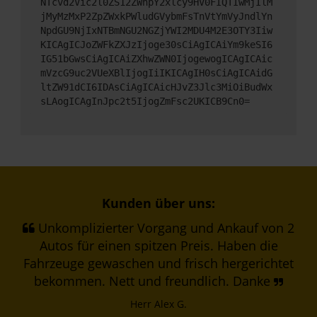
NTcvd2Vic2l0ZS12ZWhpY2xlcy9HV0FIQTIwMjIlM
jMyMzMxP2ZpZWxkPWludGVybmFsTnVtYmVyJndlYn
NpdGU9NjIxNTBmNGU2NGZjYWI2MDU4M2E3OTY3Iiw
KICAgICJoZWFkZXJzIjoge30sCiAgICAiYm9keSI6
IG51bGwsCiAgICAiZXhwZWN0IjogewogICAgICAic
mVzcG9uc2VUeXBlIjogIiIKICAgIH0sCiAgICAidG
ltZW91dCI6IDAsCiAgICAicHJvZ3Jlc3MiOiBudWx
sLAogICAgInJpc2t5IjogZmFsc2UKICB9Cn0=
Kunden über uns:
Unkomplizierter Vorgang und Ankauf von 2
Autos für einen spitzen Preis. Haben die
Fahrzeuge gewaschen und frisch hergerichtet
bekommen. Nett und freundlich. Danke
Herr Alex G.