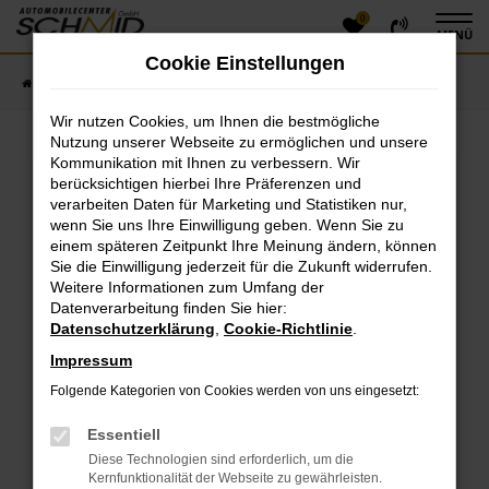
0
Zum
MENÜ
Hauptinhalt
Cookie Einstellungen
springen
Startseite
Fahrzeugangebote
Fahrzeugsuche
Wir nutzen Cookies, um Ihnen die bestmögliche
Nutzung unserer Webseite zu ermöglichen und unsere
Kommunikation mit Ihnen zu verbessern. Wir
Fehler: Network Error
berücksichtigen hierbei Ihre Präferenzen und
verarbeiten Daten für Marketing und Statistiken nur,
Beim Laden ist ein Fehler aufgetreten.
wenn Sie uns Ihre Einwilligung geben. Wenn Sie zu
einem späteren Zeitpunkt Ihre Meinung ändern, können
Hier sind ein paar Tipps, die dir helfen können:
Sie die Einwilligung jederzeit für die Zukunft widerrufen.
Überprüfe deine Firewall und deine
Weitere Informationen zum Umfang der
Datenverarbeitung finden Sie hier:
Internetverbindung.
Datenschutzerklärung
,
Cookie-Richtlinie
.
Laden andere Webseiten, zum Beispiel deine
Suchmaschine?
Impressum
Prüfe deine Browsererweiterungen.
Folgende Kategorien von Cookies werden von uns eingesetzt:
Manche Erweiterungen, wie Werbeblocker, können
das Laden bestimmter Seiten verhindern.
Essentiell
Funktioniert die Seite in einem anderen Browser
Diese Technologien sind erforderlich, um die
oder in einem privaten Fenster?
Kernfunktionalität der Webseite zu gewährleisten.