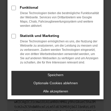
Starte dein Gerät neu.
Funktional
Das kann manchmal helfen, vorübergehende
Diese Technologien bieten die bestmögliche Funktionalität
Probleme zu beheben.
der Webseite. Services von Drittanbietern wie Google
Stelle sicher, dass dein Browser und dein
Maps, Chats, Fahrzeugbewertungssystem und weitere
werden aktiviert.
Betriebssystem auf dem neuesten Stand sind.
Veraltete Software birgt nicht nur ein
Statistik und Marketing
Sicherheitsrisiko, sondern kann auch dazu führen,
Diese Technologien ermöglichen es uns, die Nutzung der
dass bestimmte Funktionen nicht mehr
Webseite zu analysieren, um die Leistung zu messen und
unterstützt werden.
zu verbessern. Zudem werden Technologien eingesetzt,
Wende dich an den Webseitenbetreiber.
die von dritten Werbetreibenden verwendet werden, um
Sie auf anderen Webseiten zu verfolgen und um Anzeigen
Wenn du alle oben genannten Schritte versucht
zu schalten, die für Ihre Interessen relevant sind.
hast, kontaktiere uns bitte. Wir werden versuchen,
das Problem zu beheben. Du kannst uns diesen
Speichern
Text schicken, um uns bei der Fehlersuche zu
unterstützen:
Optionale Cookies ablehnen
Alle akzeptieren
ewogICJuYW1lIjogIk5ldHdvcmtFcnJvciIsCiAgI
mNvbmZpZyI6IHsKICAgICJtZXRob2QiOiAiR0VUIi
wKICAgICJ1cmwiOiAiaHR0cHM6Ly9hcGkueC5ha3M
tcHJvZC5hdWRhcmlzLm5ldC92MS9jbGllbnRzLzE5