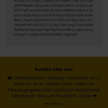
NTcvd2Vic2l0ZS12ZWhpY2xlcy9HV1YxNjY5JTIzM
jMzMT9maWVsZD1pbnRlcm5hbE51bWJlciZ3ZWJzaX
RlPTYyMTUwZjRlNjRmY2FiNjA1ODNhNzk2NyIsCiA
gICAiaGVhZGVycyI6IHt9LAogICAgImJvZHkiOiBu
dWxsLAogICAgImV4cGVjdCI6IHsKICAgICAgInJlc
3BvbnNlVHlwZSI6ICIiCiAgICB9LAogICAgInRpbW
VvdXQiOiAwLAogICAgInByb2dyZXNzIjogbnVsbCw
KICAgICJyaXNreSI6IGZhbHNlCiAgfQp9
Kunden über uns:
Unkomplizierter Vorgang und Ankauf von 2
Autos für einen spitzen Preis. Haben die
Fahrzeuge gewaschen und frisch hergerichtet
bekommen. Nett und freundlich. Danke
Herr Alex G.