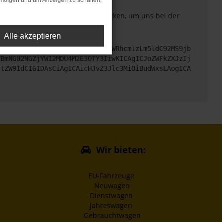
rfolgen und um Anzeigen zu schalten,
. Du kannst uns diesen Text schicken, um uns bei der
Alle akzeptieren
cHM6Ly9hcGkueC5ha3MtcHJvZC5hdWRhcmlzLm5ldC92MS9jb
TBmNGU2NGZjYWI2MDU4M2E3OTY3IiwKICAgICJoZWFkZXJzIj
ltZW91dCI6IDAsCiAgICAicHJvZ3Jlc3MiOiBudWxsLAogICA
Wir bieten:
EU-Fahrzeuge
Neuwagen
Dienstwagen
Jahreswagen
Gebrauchtwagen