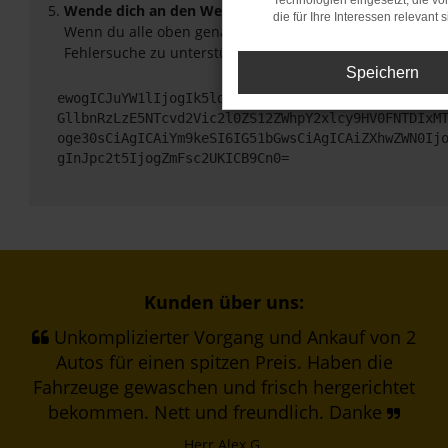
Technologien eingesetzt, die v
Wende dich an den Webseitenbetreiber.
die für Ihre Interessen relevant s
Wenn du alle oben genannten Schritte versucht hast, ko
Fehlersuche zu unterstützen:
Speichern
ewogICJuYW1lIjogIk5ldHdvcmtFcnJvciIsCiAgImNvbmZp
GllbnRzLzE5NTcvd2Vic2l0ZS12ZWhpY2xlcy9HV0FNTDIxM
oge30sCiAgICAiYm9keSI6IG51bGwsCiAgICAiZXhwZWN0Ij
gInJpc2t5IjogZmFsc2UKICB9Cn0=
Kunden über uns:
Unkomplizierter Vorgang und Ankauf von 2
Autos für einen spitzen Preis. Haben die
Fahrzeuge gewaschen und frisch hergerichtet
bekommen. Nett und freundlich. Danke
Herr Alex G.