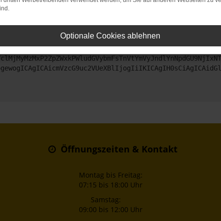
on dritten Werbetreibenden verwendet werden, um Sie auf anderen Webseiten zu ve
ind.
ntaktiere uns bitte. Wir werden versuchen, das Problem zu beheben
Optionale Cookies ablehnen
ZyI6IHsKICAgICJtZXRob2QiOiAiR0VUIiwKICAgICJ1cmwiOiAiaHR0
TclMjMyMzMxP2ZpZWxkPWludGVybmFsTnVtYmVyJndlYnNpdGU9NjIxN
ogewogICAgICAicmVzcG9uc2VUeXBlIjogIiIKICAgIH0sCiAgICAidG
Öffnungszeiten & Kontakt
Montag bis Freitag:
07:15 bis 18:00 Uhr
Samstag:
09:00 bis 12:00 Uhr