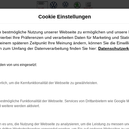
Cookie Einstellungen
ie bestmögliche Nutzung unserer Webseite zu ermöglichen und unsere
hierbei Ihre Präferenzen und verarbeiten Daten für Marketing und Stati
einem späteren Zeitpunkt Ihre Meinung ändern, können Sie die Einwillig
en zum Umfang der Datenverarbeitung finden Sie hier:
Datenschutzerk
en von uns eingesetzt:
.
ine?
rlich, um die Kernfunktionalität der Webseite zu gewährleisten.
en bestimmter Seiten verhindern. Funktioniert die Seite in eine
estmögliche Funktionalität der Webseite. Services von Drittanbietern wie Google 
eitere werden aktiviert.
u beheben.
em auf dem neuesten Stand sind.
o, sondern kann auch dazu führen, dass bestimmte Funktionen nicht
 es uns, die Nutzung der Webseite zu analysieren, um die Leistung zu messen u