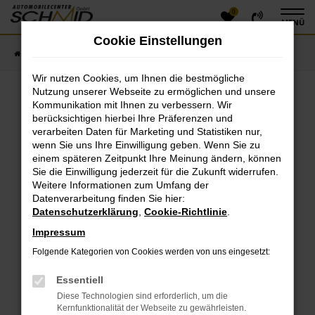
0
Zum
MENÜ
Hauptinhalt
Cookie Einstellungen
springen
Startseite
Fahrzeugangebote
Fahrzeugsuche
Wir nutzen Cookies, um Ihnen die bestmögliche
Nutzung unserer Webseite zu ermöglichen und unsere
Kommunikation mit Ihnen zu verbessern. Wir
Fehler: Network Error
berücksichtigen hierbei Ihre Präferenzen und
verarbeiten Daten für Marketing und Statistiken nur,
Beim Laden ist ein Fehler aufgetreten.
wenn Sie uns Ihre Einwilligung geben. Wenn Sie zu
einem späteren Zeitpunkt Ihre Meinung ändern, können
Hier sind ein paar Tipps, die dir helfen können:
Sie die Einwilligung jederzeit für die Zukunft widerrufen.
Überprüfe deine Firewall und deine
Weitere Informationen zum Umfang der
Datenverarbeitung finden Sie hier:
Internetverbindung.
Datenschutzerklärung
,
Cookie-Richtlinie
.
Laden andere Webseiten, zum Beispiel deine
Suchmaschine?
Impressum
Prüfe deine Browsererweiterungen.
Folgende Kategorien von Cookies werden von uns eingesetzt:
Manche Erweiterungen, wie Werbeblocker, können
das Laden bestimmter Seiten verhindern.
Essentiell
Funktioniert die Seite in einem anderen Browser
Diese Technologien sind erforderlich, um die
oder in einem privaten Fenster?
Kernfunktionalität der Webseite zu gewährleisten.