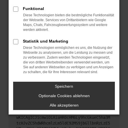
Starte dein Gerät neu.
Funktional
Das kann manchmal helfen, vorübergehende
Diese Technologien bieten die bestmögliche Funktionalität
Probleme zu beheben.
der Webseite. Services von Drittanbietern wie Google
Stelle sicher, dass dein Browser und dein
Maps, Chats, Fahrzeugbewertungssystem und weitere
werden aktiviert.
Betriebssystem auf dem neuesten Stand sind.
Veraltete Software birgt nicht nur ein
Statistik und Marketing
Sicherheitsrisiko, sondern kann auch dazu führen,
Diese Technologien ermöglichen es uns, die Nutzung der
dass bestimmte Funktionen nicht mehr
Webseite zu analysieren, um die Leistung zu messen und
unterstützt werden.
zu verbessern. Zudem werden Technologien eingesetzt,
Wende dich an den Webseitenbetreiber.
die von dritten Werbetreibenden verwendet werden, um
Sie auf anderen Webseiten zu verfolgen und um Anzeigen
Wenn du alle oben genannten Schritte versucht
zu schalten, die für Ihre Interessen relevant sind.
hast, kontaktiere uns bitte. Wir werden versuchen,
das Problem zu beheben. Du kannst uns diesen
Speichern
Text schicken, um uns bei der Fehlersuche zu
unterstützen:
Optionale Cookies ablehnen
Alle akzeptieren
ewogICJuYW1lIjogIk5ldHdvcmtFcnJvciIsCiAgI
mNvbmZpZyI6IHsKICAgICJtZXRob2QiOiAiR0VUIi
wKICAgICJ1cmwiOiAiaHR0cHM6Ly9hcGkueC5ha3M
tcHJvZC5hdWRhcmlzLm5ldC92MS9jbGllbnRzLzE5