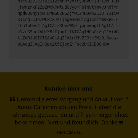
NTcvd2Vic2l0ZS12ZWhpY2xlcy9HV0FIQTIzMTIlM
jMyMzMxP2ZpZWxkPWludGVybmFsTnVtYmVyJndlYn
NpdGU9NjIxNTBmNGU2NGZjYWI2MDU4M2E3OTY3Iiw
KICAgICJoZWFkZXJzIjoge30sCiAgICAiYm9keSI6
IG51bGwsCiAgICAiZXhwZWN0IjogewogICAgICAic
mVzcG9uc2VUeXBlIjogIiIKICAgIH0sCiAgICAidG
ltZW91dCI6IDAsCiAgICAicHJvZ3Jlc3MiOiBudWx
sLAogICAgInJpc2t5IjogZmFsc2UKICB9Cn0=
Kunden über uns:
Unkomplizierter Vorgang und Ankauf von 2
Autos für einen spitzen Preis. Haben die
Fahrzeuge gewaschen und frisch hergerichtet
bekommen. Nett und freundlich. Danke
Herr Alex G.