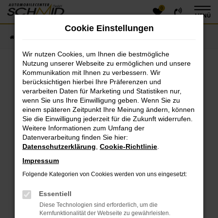
0
Zum
MENÜ
Hauptinhalt
Cookie Einstellungen
springen
Startseite
Fahrzeugangebote
Fahrzeugsuche
Wir nutzen Cookies, um Ihnen die bestmögliche
Nutzung unserer Webseite zu ermöglichen und unsere
Kommunikation mit Ihnen zu verbessern. Wir
Fehler: Network Error
berücksichtigen hierbei Ihre Präferenzen und
verarbeiten Daten für Marketing und Statistiken nur,
Beim Laden ist ein Fehler aufgetreten.
wenn Sie uns Ihre Einwilligung geben. Wenn Sie zu
einem späteren Zeitpunkt Ihre Meinung ändern, können
Hier sind ein paar Tipps, die dir helfen können:
Sie die Einwilligung jederzeit für die Zukunft widerrufen.
Überprüfe deine Firewall und deine
Weitere Informationen zum Umfang der
Datenverarbeitung finden Sie hier:
Internetverbindung.
Datenschutzerklärung
,
Cookie-Richtlinie
.
Laden andere Webseiten, zum Beispiel deine
Suchmaschine?
Impressum
Prüfe deine Browsererweiterungen.
Folgende Kategorien von Cookies werden von uns eingesetzt:
Manche Erweiterungen, wie Werbeblocker, können
das Laden bestimmter Seiten verhindern.
Essentiell
Funktioniert die Seite in einem anderen Browser
Diese Technologien sind erforderlich, um die
oder in einem privaten Fenster?
Kernfunktionalität der Webseite zu gewährleisten.