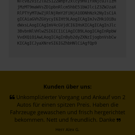
NTcvd2Vic2l0ZS12ZWhpY2xlcy9HV1YxNjc0JTIzM
jMzMT9maWVsZD1pbnRlcm5hbE51bWJlciZ3ZWJzaX
RlPTYyMTUwZjRlNjRmY2FiNjA1ODNhNzk2NyIsCiA
gICAiaGVhZGVycyI6IHt9LAogICAgImJvZHkiOiBu
dWxsLAogICAgImV4cGVjdCI6IHsKICAgICAgInJlc
3BvbnNlVHlwZSI6ICIiCiAgICB9LAogICAgInRpbW
VvdXQiOiAwLAogICAgInByb2dyZXNzIjogbnVsbCw
KICAgICJyaXNreSI6IGZhbHNlCiAgfQp9
Kunden über uns:
Unkomplizierter Vorgang und Ankauf von 2
Autos für einen spitzen Preis. Haben die
Fahrzeuge gewaschen und frisch hergerichtet
bekommen. Nett und freundlich. Danke
Herr Alex G.