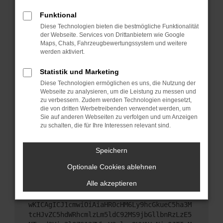
Starte dein Gerät neu.
Funktional
Das kann manchmal helfen, vorübergehende
Diese Technologien bieten die bestmögliche Funktionalität
Probleme zu beheben.
der Webseite. Services von Drittanbietern wie Google
Stelle sicher, dass dein Browser und dein
Maps, Chats, Fahrzeugbewertungssystem und weitere
werden aktiviert.
Betriebssystem auf dem neuesten Stand sind.
Veraltete Software birgt nicht nur ein
Statistik und Marketing
Sicherheitsrisiko, sondern kann auch dazu führen,
Diese Technologien ermöglichen es uns, die Nutzung der
dass bestimmte Funktionen nicht mehr
Webseite zu analysieren, um die Leistung zu messen und
unterstützt werden.
zu verbessern. Zudem werden Technologien eingesetzt,
Wende dich an den Webseitenbetreiber.
die von dritten Werbetreibenden verwendet werden, um
Sie auf anderen Webseiten zu verfolgen und um Anzeigen
Wenn du alle oben genannten Schritte versucht
zu schalten, die für Ihre Interessen relevant sind.
hast, kontaktiere uns bitte. Wir werden versuchen,
das Problem zu beheben. Du kannst uns diesen
Speichern
Text schicken, um uns bei der Fehlersuche zu
unterstützen:
Optionale Cookies ablehnen
Alle akzeptieren
ewogICJuYW1lIjogIk5ldHdvcmtFcnJvciIsCiAgI
mNvbmZpZyI6IHsKICAgICJtZXRob2QiOiAiR0VUIi
wKICAgICJ1cmwiOiAiaHR0cHM6Ly9hcGkueC5ha3M
tcHJvZC5hdWRhcmlzLm5ldC92MS9jbGllbnRzLzE5