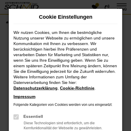
0
Zum
MENÜ
Hauptinhalt
Cookie Einstellungen
springen
Startseite
Fahrzeugangebote
Fahrzeugsuche
Wir nutzen Cookies, um Ihnen die bestmögliche
Nutzung unserer Webseite zu ermöglichen und unsere
Kommunikation mit Ihnen zu verbessern. Wir
Fehler: Network Error
berücksichtigen hierbei Ihre Präferenzen und
verarbeiten Daten für Marketing und Statistiken nur,
Beim Laden ist ein Fehler aufgetreten.
wenn Sie uns Ihre Einwilligung geben. Wenn Sie zu
einem späteren Zeitpunkt Ihre Meinung ändern, können
Hier sind ein paar Tipps, die dir helfen können:
Sie die Einwilligung jederzeit für die Zukunft widerrufen.
Überprüfe deine Firewall und deine
Weitere Informationen zum Umfang der
Datenverarbeitung finden Sie hier:
Internetverbindung.
Datenschutzerklärung
,
Cookie-Richtlinie
.
Laden andere Webseiten, zum Beispiel deine
Suchmaschine?
Impressum
Prüfe deine Browsererweiterungen.
Folgende Kategorien von Cookies werden von uns eingesetzt:
Manche Erweiterungen, wie Werbeblocker, können
das Laden bestimmter Seiten verhindern.
Essentiell
Funktioniert die Seite in einem anderen Browser
Diese Technologien sind erforderlich, um die
oder in einem privaten Fenster?
Kernfunktionalität der Webseite zu gewährleisten.