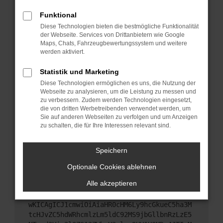
Starte dein Gerät neu.
Funktional
Das kann manchmal helfen, vorübergehende
Diese Technologien bieten die bestmögliche Funktionalität
Probleme zu beheben.
der Webseite. Services von Drittanbietern wie Google
Stelle sicher, dass dein Browser und dein
Maps, Chats, Fahrzeugbewertungssystem und weitere
werden aktiviert.
Betriebssystem auf dem neuesten Stand sind.
Veraltete Software birgt nicht nur ein
Statistik und Marketing
Sicherheitsrisiko, sondern kann auch dazu führen,
Diese Technologien ermöglichen es uns, die Nutzung der
dass bestimmte Funktionen nicht mehr
Webseite zu analysieren, um die Leistung zu messen und
unterstützt werden.
zu verbessern. Zudem werden Technologien eingesetzt,
Wende dich an den Webseitenbetreiber.
die von dritten Werbetreibenden verwendet werden, um
Sie auf anderen Webseiten zu verfolgen und um Anzeigen
Wenn du alle oben genannten Schritte versucht
zu schalten, die für Ihre Interessen relevant sind.
hast, kontaktiere uns bitte. Wir werden versuchen,
das Problem zu beheben. Du kannst uns diesen
Speichern
Text schicken, um uns bei der Fehlersuche zu
unterstützen:
Optionale Cookies ablehnen
Alle akzeptieren
ewogICJuYW1lIjogIk5ldHdvcmtFcnJvciIsCiAgI
mNvbmZpZyI6IHsKICAgICJtZXRob2QiOiAiR0VUIi
wKICAgICJ1cmwiOiAiaHR0cHM6Ly9hcGkueC5ha3M
tcHJvZC5hdWRhcmlzLm5ldC92MS9jbGllbnRzLzE5