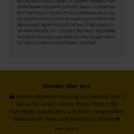
NTcvd2Vic2l0ZS12ZWhpY2xlcy9HV1Y0MDg4JTIzM
jMzMT9maWVsZD1pbnRlcm5hbE51bWJlciZ3ZWJzaX
RlPTYyMTUwZjRlNjRmY2FiNjA1ODNhNzk2NyIsCiA
gICAiaGVhZGVycyI6IHt9LAogICAgImJvZHkiOiBu
dWxsLAogICAgImV4cGVjdCI6IHsKICAgICAgInJlc
3BvbnNlVHlwZSI6ICIiCiAgICB9LAogICAgInRpbW
VvdXQiOiAwLAogICAgInByb2dyZXNzIjogbnVsbCw
KICAgICJyaXNreSI6IGZhbHNlCiAgfQp9
Kunden über uns:
Unkomplizierter Vorgang und Ankauf von 2
Autos für einen spitzen Preis. Haben die
Fahrzeuge gewaschen und frisch hergerichtet
bekommen. Nett und freundlich. Danke
Herr Alex G.