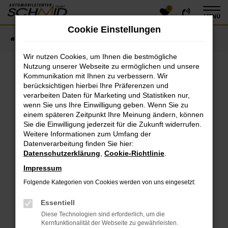
0
Zum
MENÜ
Hauptinhalt
Cookie Einstellungen
springen
Startseite
Fahrzeugangebote
Fahrzeugsuche
Wir nutzen Cookies, um Ihnen die bestmögliche
Nutzung unserer Webseite zu ermöglichen und unsere
Kommunikation mit Ihnen zu verbessern. Wir
Fehler: Network Error
berücksichtigen hierbei Ihre Präferenzen und
verarbeiten Daten für Marketing und Statistiken nur,
Beim Laden ist ein Fehler aufgetreten.
wenn Sie uns Ihre Einwilligung geben. Wenn Sie zu
einem späteren Zeitpunkt Ihre Meinung ändern, können
Hier sind ein paar Tipps, die dir helfen können:
Sie die Einwilligung jederzeit für die Zukunft widerrufen.
Überprüfe deine Firewall und deine
Weitere Informationen zum Umfang der
Datenverarbeitung finden Sie hier:
Internetverbindung.
Datenschutzerklärung
,
Cookie-Richtlinie
.
Laden andere Webseiten, zum Beispiel deine
Suchmaschine?
Impressum
Prüfe deine Browsererweiterungen.
Folgende Kategorien von Cookies werden von uns eingesetzt:
Manche Erweiterungen, wie Werbeblocker, können
das Laden bestimmter Seiten verhindern.
Essentiell
Funktioniert die Seite in einem anderen Browser
Diese Technologien sind erforderlich, um die
oder in einem privaten Fenster?
Kernfunktionalität der Webseite zu gewährleisten.