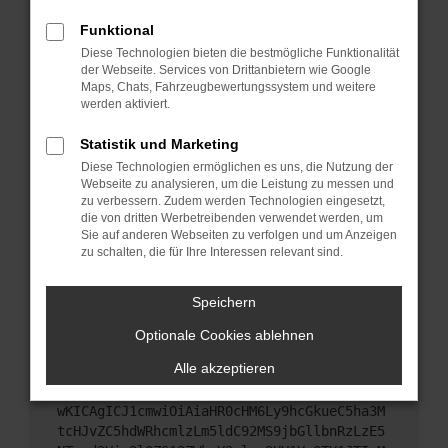
Starte dein Gerät neu.
Funktional
Das kann manchmal helfen, vorübergehende
Diese Technologien bieten die bestmögliche Funktionalität
Probleme zu beheben.
der Webseite. Services von Drittanbietern wie Google
Stelle sicher, dass dein Browser und dein
Maps, Chats, Fahrzeugbewertungssystem und weitere
werden aktiviert.
Betriebssystem auf dem neuesten Stand sind.
Veraltete Software birgt nicht nur ein
Statistik und Marketing
Sicherheitsrisiko, sondern kann auch dazu führen,
Diese Technologien ermöglichen es uns, die Nutzung der
dass bestimmte Funktionen nicht mehr
Webseite zu analysieren, um die Leistung zu messen und
unterstützt werden.
zu verbessern. Zudem werden Technologien eingesetzt,
Wende dich an den Webseitenbetreiber.
die von dritten Werbetreibenden verwendet werden, um
Sie auf anderen Webseiten zu verfolgen und um Anzeigen
Wenn du alle oben genannten Schritte versucht
zu schalten, die für Ihre Interessen relevant sind.
hast, kontaktiere uns bitte. Wir werden versuchen,
das Problem zu beheben. Du kannst uns diesen
Speichern
Text schicken, um uns bei der Fehlersuche zu
unterstützen:
Optionale Cookies ablehnen
Alle akzeptieren
ewogICJuYW1lIjogIk5ldHdvcmtFcnJvciIsCiAgI
mNvbmZpZyI6IHsKICAgICJtZXRob2QiOiAiR0VUIi
wKICAgICJ1cmwiOiAiaHR0cHM6Ly9hcGkueC5ha3M
tcHJvZC5hdWRhcmlzLm5ldC92MS9jbGllbnRzLzE5