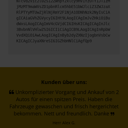
NTcvd2Vic2l0ZS12ZWhpY2xlcy9HV1YzOTY1JTIzM
jMzMT9maWVsZD1pbnRlcm5hbE51bWJlciZ3ZWJzaX
RlPTYyMTUwZjRlNjRmY2FiNjA1ODNhNzk2NyIsCiA
gICAiaGVhZGVycyI6IHt9LAogICAgImJvZHkiOiBu
dWxsLAogICAgImV4cGVjdCI6IHsKICAgICAgInJlc
3BvbnNlVHlwZSI6ICIiCiAgICB9LAogICAgInRpbW
VvdXQiOiAwLAogICAgInByb2dyZXNzIjogbnVsbCw
KICAgICJyaXNreSI6IGZhbHNlCiAgfQp9
Kunden über uns:
Unkomplizierter Vorgang und Ankauf von 2
Autos für einen spitzen Preis. Haben die
Fahrzeuge gewaschen und frisch hergerichtet
bekommen. Nett und freundlich. Danke
Herr Alex G.