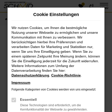
0
Zum
MENÜ
Hauptinhalt
Cookie Einstellungen
springen
Startseite
Fahrzeugangebote
Fahrzeugsuche
Wir nutzen Cookies, um Ihnen die bestmögliche
Nutzung unserer Webseite zu ermöglichen und unsere
Kommunikation mit Ihnen zu verbessern. Wir
Fehler: Network Error
berücksichtigen hierbei Ihre Präferenzen und
verarbeiten Daten für Marketing und Statistiken nur,
Beim Laden ist ein Fehler aufgetreten.
wenn Sie uns Ihre Einwilligung geben. Wenn Sie zu
einem späteren Zeitpunkt Ihre Meinung ändern, können
Hier sind ein paar Tipps, die dir helfen können:
Sie die Einwilligung jederzeit für die Zukunft widerrufen.
Überprüfe deine Firewall und deine
Weitere Informationen zum Umfang der
Datenverarbeitung finden Sie hier:
Internetverbindung.
Datenschutzerklärung
,
Cookie-Richtlinie
.
Laden andere Webseiten, zum Beispiel deine
Suchmaschine?
Impressum
Prüfe deine Browsererweiterungen.
Folgende Kategorien von Cookies werden von uns eingesetzt:
Manche Erweiterungen, wie Werbeblocker, können
das Laden bestimmter Seiten verhindern.
Essentiell
Funktioniert die Seite in einem anderen Browser
Diese Technologien sind erforderlich, um die
oder in einem privaten Fenster?
Kernfunktionalität der Webseite zu gewährleisten.