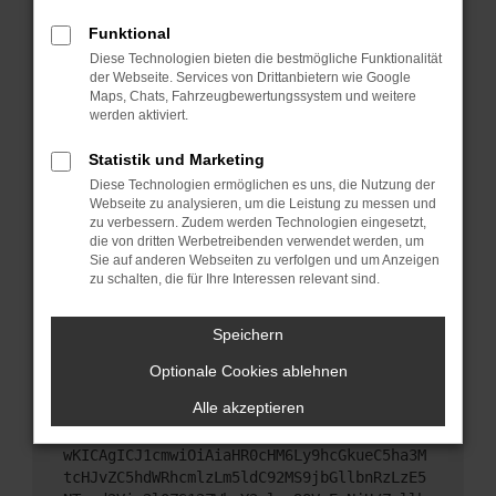
Starte dein Gerät neu.
Funktional
Das kann manchmal helfen, vorübergehende
Diese Technologien bieten die bestmögliche Funktionalität
Probleme zu beheben.
der Webseite. Services von Drittanbietern wie Google
Stelle sicher, dass dein Browser und dein
Maps, Chats, Fahrzeugbewertungssystem und weitere
werden aktiviert.
Betriebssystem auf dem neuesten Stand sind.
Veraltete Software birgt nicht nur ein
Statistik und Marketing
Sicherheitsrisiko, sondern kann auch dazu führen,
Diese Technologien ermöglichen es uns, die Nutzung der
dass bestimmte Funktionen nicht mehr
Webseite zu analysieren, um die Leistung zu messen und
unterstützt werden.
zu verbessern. Zudem werden Technologien eingesetzt,
Wende dich an den Webseitenbetreiber.
die von dritten Werbetreibenden verwendet werden, um
Sie auf anderen Webseiten zu verfolgen und um Anzeigen
Wenn du alle oben genannten Schritte versucht
zu schalten, die für Ihre Interessen relevant sind.
hast, kontaktiere uns bitte. Wir werden versuchen,
das Problem zu beheben. Du kannst uns diesen
Speichern
Text schicken, um uns bei der Fehlersuche zu
unterstützen:
Optionale Cookies ablehnen
Alle akzeptieren
ewogICJuYW1lIjogIk5ldHdvcmtFcnJvciIsCiAgI
mNvbmZpZyI6IHsKICAgICJtZXRob2QiOiAiR0VUIi
wKICAgICJ1cmwiOiAiaHR0cHM6Ly9hcGkueC5ha3M
tcHJvZC5hdWRhcmlzLm5ldC92MS9jbGllbnRzLzE5