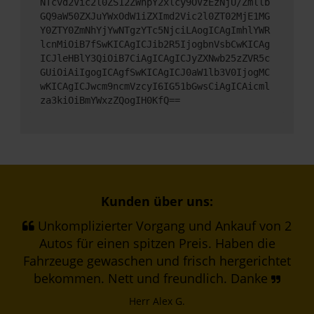
NTcvd2Vic2l0ZS12ZWhpY2xlcy9OVzEzNjU/Zmllb
GQ9aW50ZXJuYWxOdW1iZXImd2Vic2l0ZT02MjE1MG
Y0ZTY0ZmNhYjYwNTgzYTc5NjciLAogICAgImhlYWR
lcnMiOiB7fSwKICAgICJib2R5IjogbnVsbCwKICAg
ICJleHBlY3QiOiB7CiAgICAgICJyZXNwb25zZVR5c
GUiOiAiIgogICAgfSwKICAgICJ0aW1lb3V0IjogMC
wKICAgICJwcm9ncmVzcyI6IG51bGwsCiAgICAicml
za3kiOiBmYWxzZQogIH0KfQ==
Kunden über uns:
Unkomplizierter Vorgang und Ankauf von 2
Autos für einen spitzen Preis. Haben die
Fahrzeuge gewaschen und frisch hergerichtet
bekommen. Nett und freundlich. Danke
Herr Alex G.