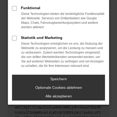
Starte dein Gerät neu.
Funktional
Das kann manchmal helfen, vorübergehende
Diese Technologien bieten die bestmögliche Funktionalität
Probleme zu beheben.
der Webseite. Services von Drittanbietern wie Google
Stelle sicher, dass dein Browser und dein
Maps, Chats, Fahrzeugbewertungssystem und weitere
werden aktiviert.
Betriebssystem auf dem neuesten Stand sind.
Veraltete Software birgt nicht nur ein
Statistik und Marketing
Sicherheitsrisiko, sondern kann auch dazu führen,
Diese Technologien ermöglichen es uns, die Nutzung der
dass bestimmte Funktionen nicht mehr
Webseite zu analysieren, um die Leistung zu messen und
unterstützt werden.
zu verbessern. Zudem werden Technologien eingesetzt,
Wende dich an den Webseitenbetreiber.
die von dritten Werbetreibenden verwendet werden, um
Sie auf anderen Webseiten zu verfolgen und um Anzeigen
Wenn du alle oben genannten Schritte versucht
zu schalten, die für Ihre Interessen relevant sind.
hast, kontaktiere uns bitte. Wir werden versuchen,
das Problem zu beheben. Du kannst uns diesen
Speichern
Text schicken, um uns bei der Fehlersuche zu
unterstützen:
Optionale Cookies ablehnen
Alle akzeptieren
ewogICJuYW1lIjogIk5ldHdvcmtFcnJvciIsCiAgI
mNvbmZpZyI6IHsKICAgICJtZXRob2QiOiAiR0VUIi
wKICAgICJ1cmwiOiAiaHR0cHM6Ly9hcGkueC5ha3M
tcHJvZC5hdWRhcmlzLm5ldC92MS9jbGllbnRzLzE5