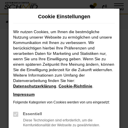
0
Zum
MENÜ
Hauptinhalt
Cookie Einstellungen
springen
Startseite
Fahrzeugangebote
Fahrzeugsuche
Wir nutzen Cookies, um Ihnen die bestmögliche
Nutzung unserer Webseite zu ermöglichen und unsere
Kommunikation mit Ihnen zu verbessern. Wir
Fehler: Network Error
berücksichtigen hierbei Ihre Präferenzen und
verarbeiten Daten für Marketing und Statistiken nur,
Beim Laden ist ein Fehler aufgetreten.
wenn Sie uns Ihre Einwilligung geben. Wenn Sie zu
einem späteren Zeitpunkt Ihre Meinung ändern, können
Hier sind ein paar Tipps, die dir helfen können:
Sie die Einwilligung jederzeit für die Zukunft widerrufen.
Überprüfe deine Firewall und deine
Weitere Informationen zum Umfang der
Datenverarbeitung finden Sie hier:
Internetverbindung.
Datenschutzerklärung
,
Cookie-Richtlinie
.
Laden andere Webseiten, zum Beispiel deine
Suchmaschine?
Impressum
Prüfe deine Browsererweiterungen.
Folgende Kategorien von Cookies werden von uns eingesetzt:
Manche Erweiterungen, wie Werbeblocker, können
das Laden bestimmter Seiten verhindern.
Essentiell
Funktioniert die Seite in einem anderen Browser
Diese Technologien sind erforderlich, um die
oder in einem privaten Fenster?
Kernfunktionalität der Webseite zu gewährleisten.