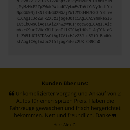
NTcvd2Vic2l0ZS12ZWhpY2xlcy9HV0FNTDIxMTYlM
jMyMzMxP2ZpZWxkPWludGVybmFsTnVtYmVyJndlYn
NpdGU9NjIxNTBmNGU2NGZjYWI2MDU4M2E3OTY3Iiw
KICAgICJoZWFkZXJzIjoge30sCiAgICAiYm9keSI6
IG51bGwsCiAgICAiZXhwZWN0IjogewogICAgICAic
mVzcG9uc2VUeXBlIjogIiIKICAgIH0sCiAgICAidG
ltZW91dCI6IDAsCiAgICAicHJvZ3Jlc3MiOiBudWx
sLAogICAgInJpc2t5IjogZmFsc2UKICB9Cn0=
Kunden über uns:
Unkomplizierter Vorgang und Ankauf von 2
Autos für einen spitzen Preis. Haben die
Fahrzeuge gewaschen und frisch hergerichtet
bekommen. Nett und freundlich. Danke
Herr Alex G.