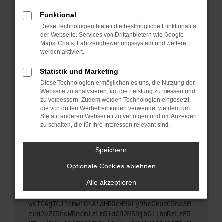
Starte dein Gerät neu.
Funktional
Das kann manchmal helfen, vorübergehende
Diese Technologien bieten die bestmögliche Funktionalität
Probleme zu beheben.
der Webseite. Services von Drittanbietern wie Google
Stelle sicher, dass dein Browser und dein
Maps, Chats, Fahrzeugbewertungssystem und weitere
werden aktiviert.
Betriebssystem auf dem neuesten Stand sind.
Veraltete Software birgt nicht nur ein
Statistik und Marketing
Sicherheitsrisiko, sondern kann auch dazu führen,
Diese Technologien ermöglichen es uns, die Nutzung der
dass bestimmte Funktionen nicht mehr
Webseite zu analysieren, um die Leistung zu messen und
unterstützt werden.
zu verbessern. Zudem werden Technologien eingesetzt,
Wende dich an den Webseitenbetreiber.
die von dritten Werbetreibenden verwendet werden, um
Sie auf anderen Webseiten zu verfolgen und um Anzeigen
Wenn du alle oben genannten Schritte versucht
zu schalten, die für Ihre Interessen relevant sind.
hast, kontaktiere uns bitte. Wir werden versuchen,
das Problem zu beheben. Du kannst uns diesen
Speichern
Text schicken, um uns bei der Fehlersuche zu
unterstützen:
Optionale Cookies ablehnen
Alle akzeptieren
ewogICJuYW1lIjogIk5ldHdvcmtFcnJvciIsCiAgI
mNvbmZpZyI6IHsKICAgICJtZXRob2QiOiAiR0VUIi
wKICAgICJ1cmwiOiAiaHR0cHM6Ly9hcGkueC5ha3M
tcHJvZC5hdWRhcmlzLm5ldC92MS9jbGllbnRzLzE5