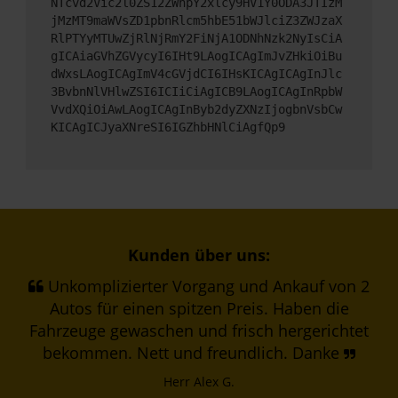
NTcvd2Vic2l0ZS12ZWhpY2xlcy9HV1Y0ODA3JTIzM
jMzMT9maWVsZD1pbnRlcm5hbE51bWJlciZ3ZWJzaX
RlPTYyMTUwZjRlNjRmY2FiNjA1ODNhNzk2NyIsCiA
gICAiaGVhZGVycyI6IHt9LAogICAgImJvZHkiOiBu
dWxsLAogICAgImV4cGVjdCI6IHsKICAgICAgInJlc
3BvbnNlVHlwZSI6ICIiCiAgICB9LAogICAgInRpbW
VvdXQiOiAwLAogICAgInByb2dyZXNzIjogbnVsbCw
KICAgICJyaXNreSI6IGZhbHNlCiAgfQp9
Kunden über uns:
Unkomplizierter Vorgang und Ankauf von 2
Autos für einen spitzen Preis. Haben die
Fahrzeuge gewaschen und frisch hergerichtet
bekommen. Nett und freundlich. Danke
Herr Alex G.