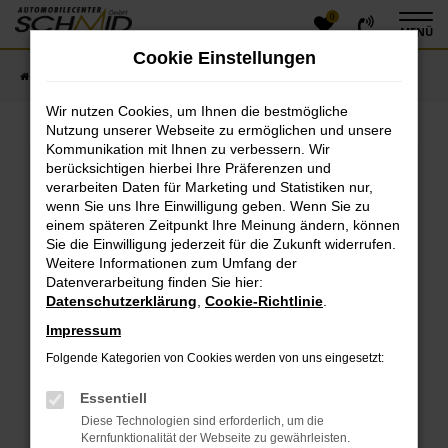
0
Zum
MENÜ
Hauptinhalt
Cookie Einstellungen
springen
Startseite
Fahrzeugangebote
Fahrzeugsuche
Wir nutzen Cookies, um Ihnen die bestmögliche
Nutzung unserer Webseite zu ermöglichen und unsere
Kommunikation mit Ihnen zu verbessern. Wir
Fehler: Network Error
berücksichtigen hierbei Ihre Präferenzen und
verarbeiten Daten für Marketing und Statistiken nur,
Beim Laden ist ein Fehler aufgetreten.
wenn Sie uns Ihre Einwilligung geben. Wenn Sie zu
einem späteren Zeitpunkt Ihre Meinung ändern, können
Hier sind ein paar Tipps, die dir helfen können:
Sie die Einwilligung jederzeit für die Zukunft widerrufen.
Überprüfe deine Firewall und deine
Weitere Informationen zum Umfang der
Datenverarbeitung finden Sie hier:
Internetverbindung.
Datenschutzerklärung
,
Cookie-Richtlinie
.
Laden andere Webseiten, zum Beispiel deine
Suchmaschine?
Impressum
Prüfe deine Browsererweiterungen.
Folgende Kategorien von Cookies werden von uns eingesetzt:
Manche Erweiterungen, wie Werbeblocker, können
das Laden bestimmter Seiten verhindern.
Essentiell
Funktioniert die Seite in einem anderen Browser
Diese Technologien sind erforderlich, um die
oder in einem privaten Fenster?
Kernfunktionalität der Webseite zu gewährleisten.