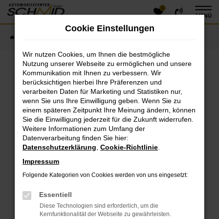
0
Zum
MENÜ
Hauptinhalt
Cookie Einstellungen
springen
Startseite
Fahrzeugangebote
Fahrzeugsuche
Wir nutzen Cookies, um Ihnen die bestmögliche
Nutzung unserer Webseite zu ermöglichen und unsere
Kommunikation mit Ihnen zu verbessern. Wir
Fehler: Network Error
berücksichtigen hierbei Ihre Präferenzen und
verarbeiten Daten für Marketing und Statistiken nur,
Beim Laden ist ein Fehler aufgetreten.
wenn Sie uns Ihre Einwilligung geben. Wenn Sie zu
einem späteren Zeitpunkt Ihre Meinung ändern, können
Hier sind ein paar Tipps, die dir helfen können:
Sie die Einwilligung jederzeit für die Zukunft widerrufen.
Überprüfe deine Firewall und deine
Weitere Informationen zum Umfang der
Datenverarbeitung finden Sie hier:
Internetverbindung.
Datenschutzerklärung
,
Cookie-Richtlinie
.
Laden andere Webseiten, zum Beispiel deine
Suchmaschine?
Impressum
Prüfe deine Browsererweiterungen.
Folgende Kategorien von Cookies werden von uns eingesetzt:
Manche Erweiterungen, wie Werbeblocker, können
das Laden bestimmter Seiten verhindern.
Essentiell
Funktioniert die Seite in einem anderen Browser
Diese Technologien sind erforderlich, um die
oder in einem privaten Fenster?
Kernfunktionalität der Webseite zu gewährleisten.