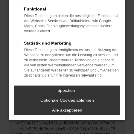
Starte dein Gerät neu.
Funktional
Das kann manchmal helfen, vorübergehende
Diese Technologien bieten die bestmögliche Funktionalität
Probleme zu beheben.
der Webseite. Services von Drittanbietern wie Google
Stelle sicher, dass dein Browser und dein
Maps, Chats, Fahrzeugbewertungssystem und weitere
werden aktiviert.
Betriebssystem auf dem neuesten Stand sind.
Veraltete Software birgt nicht nur ein
Statistik und Marketing
Sicherheitsrisiko, sondern kann auch dazu führen,
Diese Technologien ermöglichen es uns, die Nutzung der
dass bestimmte Funktionen nicht mehr
Webseite zu analysieren, um die Leistung zu messen und
unterstützt werden.
zu verbessern. Zudem werden Technologien eingesetzt,
Wende dich an den Webseitenbetreiber.
die von dritten Werbetreibenden verwendet werden, um
Sie auf anderen Webseiten zu verfolgen und um Anzeigen
Wenn du alle oben genannten Schritte versucht
zu schalten, die für Ihre Interessen relevant sind.
hast, kontaktiere uns bitte. Wir werden versuchen,
das Problem zu beheben. Du kannst uns diesen
Speichern
Text schicken, um uns bei der Fehlersuche zu
unterstützen:
Optionale Cookies ablehnen
Alle akzeptieren
ewogICJuYW1lIjogIk5ldHdvcmtFcnJvciIsCiAgI
mNvbmZpZyI6IHsKICAgICJtZXRob2QiOiAiR0VUIi
wKICAgICJ1cmwiOiAiaHR0cHM6Ly9hcGkueC5ha3M
tcHJvZC5hdWRhcmlzLm5ldC92MS9jbGllbnRzLzE5