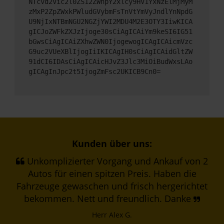
NTcvd2Vic2l0ZS12ZWhpY2xlcy9HV1YxNzElMjMyM
zMxP2ZpZWxkPWludGVybmFsTnVtYmVyJndlYnNpdG
U9NjIxNTBmNGU2NGZjYWI2MDU4M2E3OTY3IiwKICA
gICJoZWFkZXJzIjoge30sCiAgICAiYm9keSI6IG51
bGwsCiAgICAiZXhwZWN0IjogewogICAgICAicmVzc
G9uc2VUeXBlIjogIiIKICAgIH0sCiAgICAidGltZW
91dCI6IDAsCiAgICAicHJvZ3Jlc3MiOiBudWxsLAo
gICAgInJpc2t5IjogZmFsc2UKICB9Cn0=
Kunden über uns:
Unkomplizierter Vorgang und Ankauf von 2
Autos für einen spitzen Preis. Haben die
Fahrzeuge gewaschen und frisch hergerichtet
bekommen. Nett und freundlich. Danke
Herr Alex G.