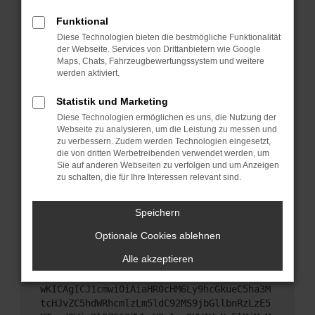
Starte dein Gerät neu.
Funktional
Das kann manchmal helfen, vorübergehende
Diese Technologien bieten die bestmögliche Funktionalität
Probleme zu beheben.
der Webseite. Services von Drittanbietern wie Google
Stelle sicher, dass dein Browser und dein
Maps, Chats, Fahrzeugbewertungssystem und weitere
werden aktiviert.
Betriebssystem auf dem neuesten Stand sind.
Veraltete Software birgt nicht nur ein
Statistik und Marketing
Sicherheitsrisiko, sondern kann auch dazu führen,
Diese Technologien ermöglichen es uns, die Nutzung der
dass bestimmte Funktionen nicht mehr
Webseite zu analysieren, um die Leistung zu messen und
unterstützt werden.
zu verbessern. Zudem werden Technologien eingesetzt,
Wende dich an den Webseitenbetreiber.
die von dritten Werbetreibenden verwendet werden, um
Sie auf anderen Webseiten zu verfolgen und um Anzeigen
Wenn du alle oben genannten Schritte versucht
zu schalten, die für Ihre Interessen relevant sind.
hast, kontaktiere uns bitte. Wir werden versuchen,
das Problem zu beheben. Du kannst uns diesen
Speichern
Text schicken, um uns bei der Fehlersuche zu
unterstützen:
Optionale Cookies ablehnen
Alle akzeptieren
ewogICJuYW1lIjogIk5ldHdvcmtFcnJvciIsCiAgI
mNvbmZpZyI6IHsKICAgICJtZXRob2QiOiAiR0VUIi
wKICAgICJ1cmwiOiAiaHR0cHM6Ly9hcGkueC5ha3M
tcHJvZC5hdWRhcmlzLm5ldC92MS9jbGllbnRzLzE5