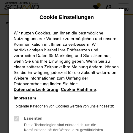
0
Zum
MENÜ
Hauptinhalt
Cookie Einstellungen
springen
Startseite
Fahrzeugangebote
Fahrzeugsuche
Wir nutzen Cookies, um Ihnen die bestmögliche
Nutzung unserer Webseite zu ermöglichen und unsere
Kommunikation mit Ihnen zu verbessern. Wir
Fehler: Network Error
berücksichtigen hierbei Ihre Präferenzen und
verarbeiten Daten für Marketing und Statistiken nur,
Beim Laden ist ein Fehler aufgetreten.
wenn Sie uns Ihre Einwilligung geben. Wenn Sie zu
einem späteren Zeitpunkt Ihre Meinung ändern, können
Hier sind ein paar Tipps, die dir helfen können:
Sie die Einwilligung jederzeit für die Zukunft widerrufen.
Überprüfe deine Firewall und deine
Weitere Informationen zum Umfang der
Datenverarbeitung finden Sie hier:
Internetverbindung.
Datenschutzerklärung
,
Cookie-Richtlinie
.
Laden andere Webseiten, zum Beispiel deine
Suchmaschine?
Impressum
Prüfe deine Browsererweiterungen.
Folgende Kategorien von Cookies werden von uns eingesetzt:
Manche Erweiterungen, wie Werbeblocker, können
das Laden bestimmter Seiten verhindern.
Essentiell
Funktioniert die Seite in einem anderen Browser
Diese Technologien sind erforderlich, um die
oder in einem privaten Fenster?
Kernfunktionalität der Webseite zu gewährleisten.