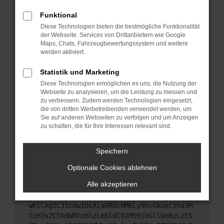
Starte dein Gerät neu.
Funktional
Das kann manchmal helfen, vorübergehende
Diese Technologien bieten die bestmögliche Funktionalität
Probleme zu beheben.
der Webseite. Services von Drittanbietern wie Google
Stelle sicher, dass dein Browser und dein
Maps, Chats, Fahrzeugbewertungssystem und weitere
werden aktiviert.
Betriebssystem auf dem neuesten Stand sind.
Veraltete Software birgt nicht nur ein
Statistik und Marketing
Sicherheitsrisiko, sondern kann auch dazu führen,
Diese Technologien ermöglichen es uns, die Nutzung der
dass bestimmte Funktionen nicht mehr
Webseite zu analysieren, um die Leistung zu messen und
unterstützt werden.
zu verbessern. Zudem werden Technologien eingesetzt,
Wende dich an den Webseitenbetreiber.
die von dritten Werbetreibenden verwendet werden, um
Sie auf anderen Webseiten zu verfolgen und um Anzeigen
Wenn du alle oben genannten Schritte versucht
zu schalten, die für Ihre Interessen relevant sind.
hast, kontaktiere uns bitte. Wir werden versuchen,
das Problem zu beheben. Du kannst uns diesen
Speichern
Text schicken, um uns bei der Fehlersuche zu
unterstützen:
Optionale Cookies ablehnen
Alle akzeptieren
ewogICJuYW1lIjogIk5ldHdvcmtFcnJvciIsCiAgI
mNvbmZpZyI6IHsKICAgICJtZXRob2QiOiAiR0VUIi
wKICAgICJ1cmwiOiAiaHR0cHM6Ly9hcGkueC5ha3M
tcHJvZC5hdWRhcmlzLm5ldC92MS9jbGllbnRzLzE5