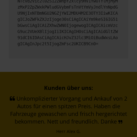
NTcvd2Vic2l0ZS12ZWhpY2xlcy9HV1YwOTYlMjMyM
zMxP2ZpZWxkPWludGVybmFsTnVtYmVyJndlYnNpdG
U9NjIxNTBmNGU2NGZjYWI2MDU4M2E3OTY3IiwKICA
gICJoZWFkZXJzIjoge30sCiAgICAiYm9keSI6IG51
bGwsCiAgICAiZXhwZWN0IjogewogICAgICAicmVzc
G9uc2VUeXBlIjogIiIKICAgIH0sCiAgICAidGltZW
91dCI6IDAsCiAgICAicHJvZ3Jlc3MiOiBudWxsLAo
gICAgInJpc2t5IjogZmFsc2UKICB9Cn0=
Kunden über uns:
Unkomplizierter Vorgang und Ankauf von 2
Autos für einen spitzen Preis. Haben die
Fahrzeuge gewaschen und frisch hergerichtet
bekommen. Nett und freundlich. Danke
Herr Alex G.