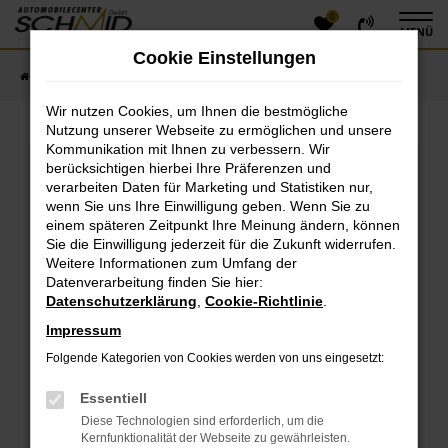
0
Zum
MENÜ
Hauptinhalt
Cookie Einstellungen
springen
Startseite
Fahrzeugangebote
Fahrzeugsuche
Wir nutzen Cookies, um Ihnen die bestmögliche
Nutzung unserer Webseite zu ermöglichen und unsere
Kommunikation mit Ihnen zu verbessern. Wir
Fehler: Network Error
berücksichtigen hierbei Ihre Präferenzen und
verarbeiten Daten für Marketing und Statistiken nur,
Beim Laden ist ein Fehler aufgetreten.
wenn Sie uns Ihre Einwilligung geben. Wenn Sie zu
einem späteren Zeitpunkt Ihre Meinung ändern, können
Hier sind ein paar Tipps, die dir helfen können:
Sie die Einwilligung jederzeit für die Zukunft widerrufen.
Überprüfe deine Firewall und deine
Weitere Informationen zum Umfang der
Datenverarbeitung finden Sie hier:
Internetverbindung.
Datenschutzerklärung
,
Cookie-Richtlinie
.
Laden andere Webseiten, zum Beispiel deine
Suchmaschine?
Impressum
Prüfe deine Browsererweiterungen.
Folgende Kategorien von Cookies werden von uns eingesetzt:
Manche Erweiterungen, wie Werbeblocker, können
das Laden bestimmter Seiten verhindern.
Essentiell
Funktioniert die Seite in einem anderen Browser
Diese Technologien sind erforderlich, um die
oder in einem privaten Fenster?
Kernfunktionalität der Webseite zu gewährleisten.