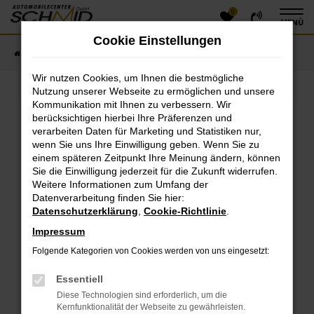
0
Zum
MENÜ
Hauptinhalt
Cookie Einstellungen
springen
Startseite
Fahrzeugangebote
Fahrzeugsuche
Wir nutzen Cookies, um Ihnen die bestmögliche
Nutzung unserer Webseite zu ermöglichen und unsere
Kommunikation mit Ihnen zu verbessern. Wir
Fehler: Network Error
berücksichtigen hierbei Ihre Präferenzen und
verarbeiten Daten für Marketing und Statistiken nur,
Beim Laden ist ein Fehler aufgetreten.
wenn Sie uns Ihre Einwilligung geben. Wenn Sie zu
einem späteren Zeitpunkt Ihre Meinung ändern, können
Hier sind ein paar Tipps, die dir helfen können:
Sie die Einwilligung jederzeit für die Zukunft widerrufen.
Überprüfe deine Firewall und deine
Weitere Informationen zum Umfang der
Datenverarbeitung finden Sie hier:
Internetverbindung.
Datenschutzerklärung
,
Cookie-Richtlinie
.
Laden andere Webseiten, zum Beispiel deine
Suchmaschine?
Impressum
Prüfe deine Browsererweiterungen.
Folgende Kategorien von Cookies werden von uns eingesetzt:
Manche Erweiterungen, wie Werbeblocker, können
das Laden bestimmter Seiten verhindern.
Essentiell
Funktioniert die Seite in einem anderen Browser
Diese Technologien sind erforderlich, um die
oder in einem privaten Fenster?
Kernfunktionalität der Webseite zu gewährleisten.