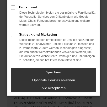
Starte dein Gerät neu.
Funktional
Das kann manchmal helfen, vorübergehende
Diese Technologien bieten die bestmögliche Funktionalität
Probleme zu beheben.
der Webseite. Services von Drittanbietern wie Google
Stelle sicher, dass dein Browser und dein
Maps, Chats, Fahrzeugbewertungssystem und weitere
werden aktiviert.
Betriebssystem auf dem neuesten Stand sind.
Veraltete Software birgt nicht nur ein
Statistik und Marketing
Sicherheitsrisiko, sondern kann auch dazu führen,
Diese Technologien ermöglichen es uns, die Nutzung der
dass bestimmte Funktionen nicht mehr
Webseite zu analysieren, um die Leistung zu messen und
unterstützt werden.
zu verbessern. Zudem werden Technologien eingesetzt,
Wende dich an den Webseitenbetreiber.
die von dritten Werbetreibenden verwendet werden, um
Sie auf anderen Webseiten zu verfolgen und um Anzeigen
Wenn du alle oben genannten Schritte versucht
zu schalten, die für Ihre Interessen relevant sind.
hast, kontaktiere uns bitte. Wir werden versuchen,
das Problem zu beheben. Du kannst uns diesen
Speichern
Text schicken, um uns bei der Fehlersuche zu
unterstützen:
Optionale Cookies ablehnen
Alle akzeptieren
ewogICJuYW1lIjogIk5ldHdvcmtFcnJvciIsCiAgI
mNvbmZpZyI6IHsKICAgICJtZXRob2QiOiAiR0VUIi
wKICAgICJ1cmwiOiAiaHR0cHM6Ly9hcGkueC5ha3M
tcHJvZC5hdWRhcmlzLm5ldC92MS9jbGllbnRzLzE5