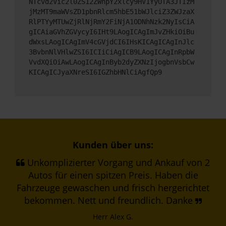
NTcvd2Vic2l0ZS12ZWhpY2xlcy9HV1YyOTA3JTIzM
jMzMT9maWVsZD1pbnRlcm5hbE51bWJlciZ3ZWJzaX
RlPTYyMTUwZjRlNjRmY2FiNjA1ODNhNzk2NyIsCiA
gICAiaGVhZGVycyI6IHt9LAogICAgImJvZHkiOiBu
dWxsLAogICAgImV4cGVjdCI6IHsKICAgICAgInJlc
3BvbnNlVHlwZSI6ICIiCiAgICB9LAogICAgInRpbW
VvdXQiOiAwLAogICAgInByb2dyZXNzIjogbnVsbCw
KICAgICJyaXNreSI6IGZhbHNlCiAgfQp9
Kunden über uns:
Unkomplizierter Vorgang und Ankauf von 2
Autos für einen spitzen Preis. Haben die
Fahrzeuge gewaschen und frisch hergerichtet
bekommen. Nett und freundlich. Danke
Herr Alex G.