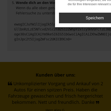
Technologien eingesetzt, die v
Wende dich an den Webseitenbetreiber.
die für Ihre Interessen relevant s
Wenn du alle oben genannten Schritte versucht hast, ko
Fehlersuche zu unterstützen:
Speichern
ewogICJuYW1lIjogIk5ldHdvcmtFcnJvciIsCiAgImNvbmZp
GllbnRzLzE5NTcvd2Vic2l0ZS12ZWhpY2xlcy9HV0FCTzE3N
oge30sCiAgICAiYm9keSI6IG51bGwsCiAgICAiZXhwZWN0Ij
gInJpc2t5IjogZmFsc2UKICB9Cn0=
Kunden über uns:
Unkomplizierter Vorgang und Ankauf von 2
Autos für einen spitzen Preis. Haben die
Fahrzeuge gewaschen und frisch hergerichtet
bekommen. Nett und freundlich. Danke
Herr Alex G.