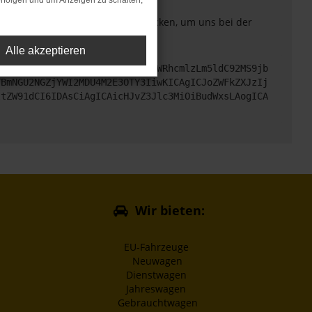
rfolgen und um Anzeigen zu schalten,
. Du kannst uns diesen Text schicken, um uns bei der
Alle akzeptieren
cHM6Ly9hcGkueC5ha3MtcHJvZC5hdWRhcmlzLm5ldC92MS9jb
TBmNGU2NGZjYWI2MDU4M2E3OTY3IiwKICAgICJoZWFkZXJzIj
ltZW91dCI6IDAsCiAgICAicHJvZ3Jlc3MiOiBudWxsLAogICA
Wir bieten:
EU-Fahrzeuge
Neuwagen
Dienstwagen
Jahreswagen
Gebrauchtwagen