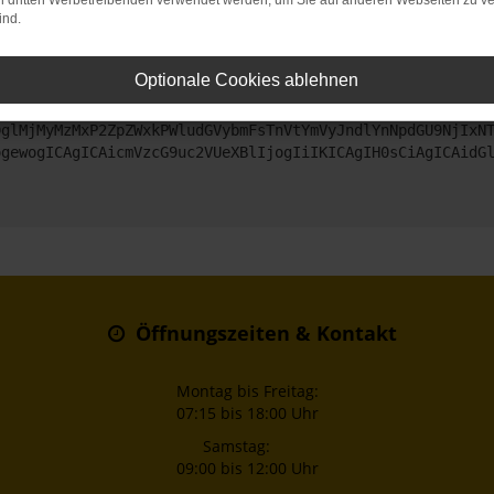
on dritten Werbetreibenden verwendet werden, um Sie auf anderen Webseiten zu ve
ind.
ntaktiere uns bitte. Wir werden versuchen, das Problem zu beheben
Optionale Cookies ablehnen
ZyI6IHsKICAgICJtZXRob2QiOiAiR0VUIiwKICAgICJ1cmwiOiAiaHR0
DglMjMyMzMxP2ZpZWxkPWludGVybmFsTnVtYmVyJndlYnNpdGU9NjIxN
ogewogICAgICAicmVzcG9uc2VUeXBlIjogIiIKICAgIH0sCiAgICAidG
Öffnungszeiten & Kontakt
Montag bis Freitag:
07:15 bis 18:00 Uhr
Samstag:
09:00 bis 12:00 Uhr