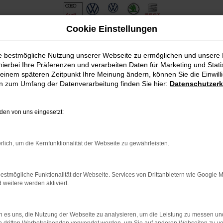
Cookie Einstellungen
ie bestmögliche Nutzung unserer Webseite zu ermöglichen und unsere
hierbei Ihre Präferenzen und verarbeiten Daten für Marketing und Stati
einem späteren Zeitpunkt Ihre Meinung ändern, können Sie die Einwillig
en zum Umfang der Datenverarbeitung finden Sie hier:
Datenschutzerk
en von uns eingesetzt:
.
ine?
rlich, um die Kernfunktionalität der Webseite zu gewährleisten.
en bestimmter Seiten verhindern. Funktioniert die Seite in eine
estmögliche Funktionalität der Webseite. Services von Drittanbietern wie Google 
eitere werden aktiviert.
u beheben.
em auf dem neuesten Stand sind.
o, sondern kann auch dazu führen, dass bestimmte Funktionen nicht
 es uns, die Nutzung der Webseite zu analysieren, um die Leistung zu messen u