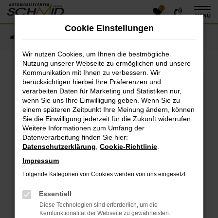
0
Zum
MENÜ
Hauptinhalt
Cookie Einstellungen
springen
Startseite
Fahrzeugangebote
Fahrzeugsuche
Wir nutzen Cookies, um Ihnen die bestmögliche
Nutzung unserer Webseite zu ermöglichen und unsere
Kommunikation mit Ihnen zu verbessern. Wir
Fehler: Network Error
berücksichtigen hierbei Ihre Präferenzen und
verarbeiten Daten für Marketing und Statistiken nur,
Beim Laden ist ein Fehler aufgetreten.
wenn Sie uns Ihre Einwilligung geben. Wenn Sie zu
einem späteren Zeitpunkt Ihre Meinung ändern, können
Hier sind ein paar Tipps, die dir helfen können:
Sie die Einwilligung jederzeit für die Zukunft widerrufen.
Überprüfe deine Firewall und deine
Weitere Informationen zum Umfang der
Datenverarbeitung finden Sie hier:
Internetverbindung.
Datenschutzerklärung
,
Cookie-Richtlinie
.
Laden andere Webseiten, zum Beispiel deine
Suchmaschine?
Impressum
Prüfe deine Browsererweiterungen.
Folgende Kategorien von Cookies werden von uns eingesetzt:
Manche Erweiterungen, wie Werbeblocker, können
das Laden bestimmter Seiten verhindern.
Essentiell
Funktioniert die Seite in einem anderen Browser
Diese Technologien sind erforderlich, um die
oder in einem privaten Fenster?
Kernfunktionalität der Webseite zu gewährleisten.