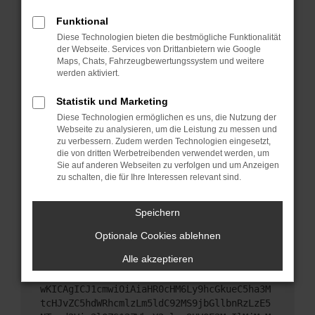
Starte dein Gerät neu.
Funktional
Das kann manchmal helfen, vorübergehende
Diese Technologien bieten die bestmögliche Funktionalität
Probleme zu beheben.
der Webseite. Services von Drittanbietern wie Google
Stelle sicher, dass dein Browser und dein
Maps, Chats, Fahrzeugbewertungssystem und weitere
werden aktiviert.
Betriebssystem auf dem neuesten Stand sind.
Veraltete Software birgt nicht nur ein
Statistik und Marketing
Sicherheitsrisiko, sondern kann auch dazu führen,
Diese Technologien ermöglichen es uns, die Nutzung der
dass bestimmte Funktionen nicht mehr
Webseite zu analysieren, um die Leistung zu messen und
unterstützt werden.
zu verbessern. Zudem werden Technologien eingesetzt,
Wende dich an den Webseitenbetreiber.
die von dritten Werbetreibenden verwendet werden, um
Sie auf anderen Webseiten zu verfolgen und um Anzeigen
Wenn du alle oben genannten Schritte versucht
zu schalten, die für Ihre Interessen relevant sind.
hast, kontaktiere uns bitte. Wir werden versuchen,
das Problem zu beheben. Du kannst uns diesen
Speichern
Text schicken, um uns bei der Fehlersuche zu
unterstützen:
Optionale Cookies ablehnen
Alle akzeptieren
ewogICJuYW1lIjogIk5ldHdvcmtFcnJvciIsCiAgI
mNvbmZpZyI6IHsKICAgICJtZXRob2QiOiAiR0VUIi
wKICAgICJ1cmwiOiAiaHR0cHM6Ly9hcGkueC5ha3M
tcHJvZC5hdWRhcmlzLm5ldC92MS9jbGllbnRzLzE5