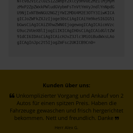
NTcvd2Vic2l0ZS12ZWhpY2xlcy9HV0E2MzIlMjMyM
zMxP2ZpZWxkPWludGVybmFsTnVtYmVyJndlYnNpdG
U9NjIxNTBmNGU2NGZjYWI2MDU4M2E3OTY3IiwKICA
gICJoZWFkZXJzIjoge30sCiAgICAiYm9keSI6IG51
bGwsCiAgICAiZXhwZWN0IjogewogICAgICAicmVzc
G9uc2VUeXBlIjogIiIKICAgIH0sCiAgICAidGltZW
91dCI6IDAsCiAgICAicHJvZ3Jlc3MiOiBudWxsLAo
gICAgInJpc2t5IjogZmFsc2UKICB9Cn0=
Kunden über uns:
Unkomplizierter Vorgang und Ankauf von 2
Autos für einen spitzen Preis. Haben die
Fahrzeuge gewaschen und frisch hergerichtet
bekommen. Nett und freundlich. Danke
Herr Alex G.