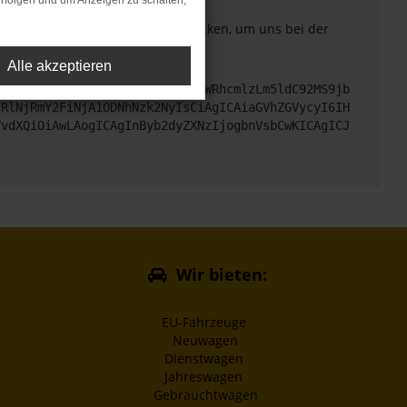
rfolgen und um Anzeigen zu schalten,
. Du kannst uns diesen Text schicken, um uns bei der
Alle akzeptieren
cHM6Ly9hcGkueC5ha3MtcHJvZC5hdWRhcmlzLm5ldC92MS9jb
jRlNjRmY2FiNjA1ODNhNzk2NyIsCiAgICAiaGVhZGVycyI6IH
VvdXQiOiAwLAogICAgInByb2dyZXNzIjogbnVsbCwKICAgICJ
Wir bieten:
EU-Fahrzeuge
Neuwagen
Dienstwagen
Jahreswagen
Gebrauchtwagen