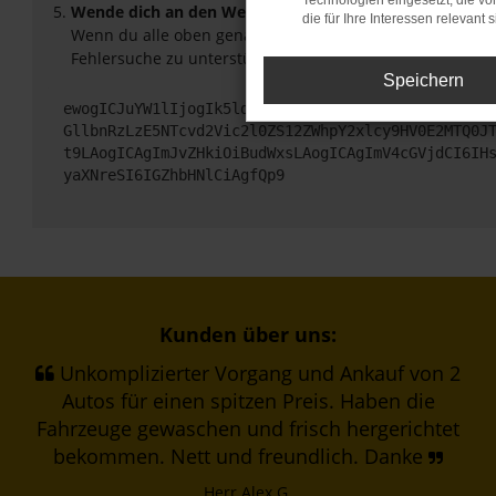
Technologien eingesetzt, die v
Wende dich an den Webseitenbetreiber.
die für Ihre Interessen relevant s
Wenn du alle oben genannten Schritte versucht hast, ko
Fehlersuche zu unterstützen:
Speichern
ewogICJuYW1lIjogIk5ldHdvcmtFcnJvciIsCiAgImNvbmZp
GllbnRzLzE5NTcvd2Vic2l0ZS12ZWhpY2xlcy9HV0E2MTQ0J
t9LAogICAgImJvZHkiOiBudWxsLAogICAgImV4cGVjdCI6IH
yaXNreSI6IGZhbHNlCiAgfQp9
Kunden über uns:
Unkomplizierter Vorgang und Ankauf von 2
Autos für einen spitzen Preis. Haben die
Fahrzeuge gewaschen und frisch hergerichtet
bekommen. Nett und freundlich. Danke
Herr Alex G.