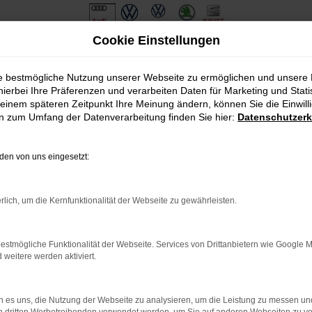
Cookie Einstellungen
ie bestmögliche Nutzung unserer Webseite zu ermöglichen und unsere
hierbei Ihre Präferenzen und verarbeiten Daten für Marketing und Stati
einem späteren Zeitpunkt Ihre Meinung ändern, können Sie die Einwillig
en zum Umfang der Datenverarbeitung finden Sie hier:
Datenschutzerk
en von uns eingesetzt:
.
ine?
rlich, um die Kernfunktionalität der Webseite zu gewährleisten.
en bestimmter Seiten verhindern. Funktioniert die Seite in eine
estmögliche Funktionalität der Webseite. Services von Drittanbietern wie Google 
eitere werden aktiviert.
u beheben.
em auf dem neuesten Stand sind.
o, sondern kann auch dazu führen, dass bestimmte Funktionen nicht
 es uns, die Nutzung der Webseite zu analysieren, um die Leistung zu messen u