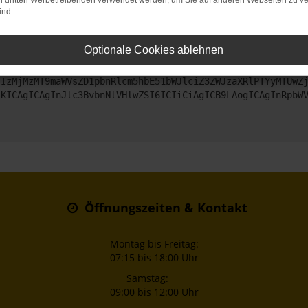
on dritten Werbetreibenden verwendet werden, um Sie auf anderen Webseiten zu ve
ind.
ntaktiere uns bitte. Wir werden versuchen, das Problem zu beheben
Optionale Cookies ablehnen
ZyI6IHsKICAgICJtZXRob2QiOiAiR0VUIiwKICAgICJ1cmwiOiAiaHR0
TIzMjMzMT9maWVsZD1pbnRlcm5hbE51bWJlciZ3ZWJzaXRlPTYyMTUwZ
sKICAgICAgInJlc3BvbnNlVHlwZSI6ICIiCiAgICB9LAogICAgInRpbW
Öffnungszeiten & Kontakt
Montag bis Freitag:
07:15 bis 18:00 Uhr
Samstag:
09:00 bis 12:00 Uhr