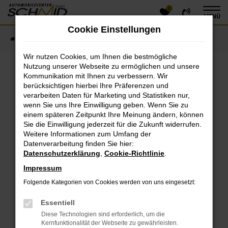
0
Zum
MENÜ
Hauptinhalt
Cookie Einstellungen
springen
Startseite
Fahrzeugangebote
Fahrzeugsuche
Wir nutzen Cookies, um Ihnen die bestmögliche
Nutzung unserer Webseite zu ermöglichen und unsere
Kommunikation mit Ihnen zu verbessern. Wir
Fehler: Network Error
berücksichtigen hierbei Ihre Präferenzen und
verarbeiten Daten für Marketing und Statistiken nur,
Beim Laden ist ein Fehler aufgetreten.
wenn Sie uns Ihre Einwilligung geben. Wenn Sie zu
einem späteren Zeitpunkt Ihre Meinung ändern, können
Hier sind ein paar Tipps, die dir helfen können:
Sie die Einwilligung jederzeit für die Zukunft widerrufen.
Überprüfe deine Firewall und deine
Weitere Informationen zum Umfang der
Datenverarbeitung finden Sie hier:
Internetverbindung.
Datenschutzerklärung
,
Cookie-Richtlinie
.
Laden andere Webseiten, zum Beispiel deine
Suchmaschine?
Impressum
Prüfe deine Browsererweiterungen.
Folgende Kategorien von Cookies werden von uns eingesetzt:
Manche Erweiterungen, wie Werbeblocker, können
das Laden bestimmter Seiten verhindern.
Essentiell
Funktioniert die Seite in einem anderen Browser
Diese Technologien sind erforderlich, um die
oder in einem privaten Fenster?
Kernfunktionalität der Webseite zu gewährleisten.