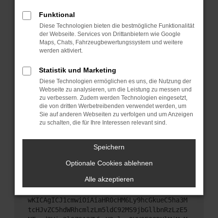
Starte dein Gerät neu.
Funktional
Das kann manchmal helfen, vorübergehende
Diese Technologien bieten die bestmögliche Funktionalität
Probleme zu beheben.
der Webseite. Services von Drittanbietern wie Google
Stelle sicher, dass dein Browser und dein
Maps, Chats, Fahrzeugbewertungssystem und weitere
werden aktiviert.
Betriebssystem auf dem neuesten Stand sind.
Veraltete Software birgt nicht nur ein
Statistik und Marketing
Sicherheitsrisiko, sondern kann auch dazu führen,
Diese Technologien ermöglichen es uns, die Nutzung der
dass bestimmte Funktionen nicht mehr
Webseite zu analysieren, um die Leistung zu messen und
unterstützt werden.
zu verbessern. Zudem werden Technologien eingesetzt,
Wende dich an den Webseitenbetreiber.
die von dritten Werbetreibenden verwendet werden, um
Sie auf anderen Webseiten zu verfolgen und um Anzeigen
Wenn du alle oben genannten Schritte versucht
zu schalten, die für Ihre Interessen relevant sind.
hast, kontaktiere uns bitte. Wir werden versuchen,
das Problem zu beheben. Du kannst uns diesen
Speichern
Text schicken, um uns bei der Fehlersuche zu
unterstützen:
Optionale Cookies ablehnen
Alle akzeptieren
ewogICJuYW1lIjogIk5ldHdvcmtFcnJvciIsCiAgI
mNvbmZpZyI6IHsKICAgICJtZXRob2QiOiAiR0VUIi
wKICAgICJ1cmwiOiAiaHR0cHM6Ly9hcGkueC5ha3M
tcHJvZC5hdWRhcmlzLm5ldC92MS9jbGllbnRzLzE5