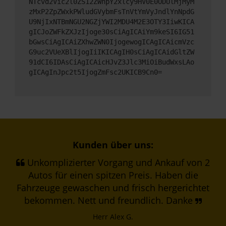
NTcvd2Vic2l0ZS12ZWhpY2xlcy9HV0E0ODUlMjMyM
zMxP2ZpZWxkPWludGVybmFsTnVtYmVyJndlYnNpdG
U9NjIxNTBmNGU2NGZjYWI2MDU4M2E3OTY3IiwKICA
gICJoZWFkZXJzIjoge30sCiAgICAiYm9keSI6IG51
bGwsCiAgICAiZXhwZWN0IjogewogICAgICAicmVzc
G9uc2VUeXBlIjogIiIKICAgIH0sCiAgICAidGltZW
91dCI6IDAsCiAgICAicHJvZ3Jlc3MiOiBudWxsLAo
gICAgInJpc2t5IjogZmFsc2UKICB9Cn0=
Kunden über uns:
Unkomplizierter Vorgang und Ankauf von 2
Autos für einen spitzen Preis. Haben die
Fahrzeuge gewaschen und frisch hergerichtet
bekommen. Nett und freundlich. Danke
Herr Alex G.