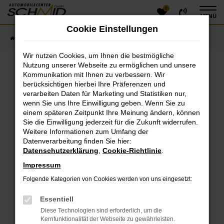
0
Zum
MENÜ
Hauptinhalt
Cookie Einstellungen
springen
Startseite
Fahrzeugangebote
Fahrzeugsuche
Wir nutzen Cookies, um Ihnen die bestmögliche
Nutzung unserer Webseite zu ermöglichen und unsere
Kommunikation mit Ihnen zu verbessern. Wir
Fehler: Network Error
berücksichtigen hierbei Ihre Präferenzen und
verarbeiten Daten für Marketing und Statistiken nur,
Beim Laden ist ein Fehler aufgetreten.
wenn Sie uns Ihre Einwilligung geben. Wenn Sie zu
einem späteren Zeitpunkt Ihre Meinung ändern, können
Hier sind ein paar Tipps, die dir helfen können:
Sie die Einwilligung jederzeit für die Zukunft widerrufen.
Überprüfe deine Firewall und deine
Weitere Informationen zum Umfang der
Datenverarbeitung finden Sie hier:
Internetverbindung.
Datenschutzerklärung
,
Cookie-Richtlinie
.
Laden andere Webseiten, zum Beispiel deine
Suchmaschine?
Impressum
Prüfe deine Browsererweiterungen.
Folgende Kategorien von Cookies werden von uns eingesetzt:
Manche Erweiterungen, wie Werbeblocker, können
das Laden bestimmter Seiten verhindern.
Essentiell
Funktioniert die Seite in einem anderen Browser
Diese Technologien sind erforderlich, um die
oder in einem privaten Fenster?
Kernfunktionalität der Webseite zu gewährleisten.