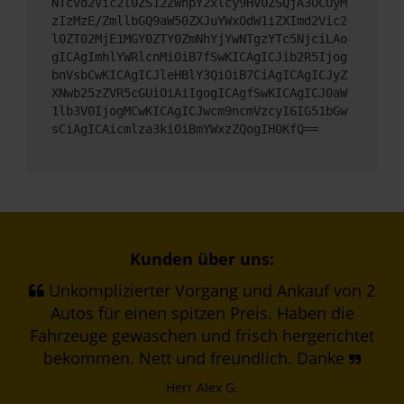
NTcvd2Vic2l0ZS12ZWhpY2xlcy9HV0ZSQjA3OCUyM
zIzMzE/ZmllbGQ9aW50ZXJuYWxOdW1iZXImd2Vic2
l0ZT02MjE1MGY0ZTY0ZmNhYjYwNTgzYTc5NjciLAo
gICAgImhlYWRlcnMiOiB7fSwKICAgICJib2R5Ijog
bnVsbCwKICAgICJleHBlY3QiOiB7CiAgICAgICJyZ
XNwb25zZVR5cGUiOiAiIgogICAgfSwKICAgICJ0aW
1lb3V0IjogMCwKICAgICJwcm9ncmVzcyI6IG51bGw
sCiAgICAicmlza3kiOiBmYWxzZQogIH0KfQ==
Kunden über uns:
Unkomplizierter Vorgang und Ankauf von 2
Autos für einen spitzen Preis. Haben die
Fahrzeuge gewaschen und frisch hergerichtet
bekommen. Nett und freundlich. Danke
Herr Alex G.