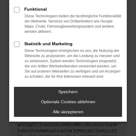
Starte dein Gerät neu.
Funktional
Das kann manchmal helfen, vorübergehende
Diese Technologien bieten die bestmögliche Funktionalität
Probleme zu beheben.
der Webseite. Services von Drittanbietern wie Google
Stelle sicher, dass dein Browser und dein
Maps, Chats, Fahrzeugbewertungssystem und weitere
werden aktiviert.
Betriebssystem auf dem neuesten Stand sind.
Veraltete Software birgt nicht nur ein
Statistik und Marketing
Sicherheitsrisiko, sondern kann auch dazu führen,
Diese Technologien ermöglichen es uns, die Nutzung der
dass bestimmte Funktionen nicht mehr
Webseite zu analysieren, um die Leistung zu messen und
unterstützt werden.
zu verbessern. Zudem werden Technologien eingesetzt,
Wende dich an den Webseitenbetreiber.
die von dritten Werbetreibenden verwendet werden, um
Sie auf anderen Webseiten zu verfolgen und um Anzeigen
Wenn du alle oben genannten Schritte versucht
zu schalten, die für Ihre Interessen relevant sind.
hast, kontaktiere uns bitte. Wir werden versuchen,
das Problem zu beheben. Du kannst uns diesen
Speichern
Text schicken, um uns bei der Fehlersuche zu
unterstützen:
Optionale Cookies ablehnen
Alle akzeptieren
ewogICJuYW1lIjogIk5ldHdvcmtFcnJvciIsCiAgI
mNvbmZpZyI6IHsKICAgICJtZXRob2QiOiAiR0VUIi
wKICAgICJ1cmwiOiAiaHR0cHM6Ly9hcGkueC5ha3M
tcHJvZC5hdWRhcmlzLm5ldC92MS9jbGllbnRzLzE5