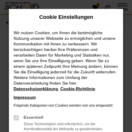
0
Zum
MENÜ
Hauptinhalt
Cookie Einstellungen
springen
Startseite
Fahrzeugangebote
Fahrzeugsuche
Wir nutzen Cookies, um Ihnen die bestmögliche
Nutzung unserer Webseite zu ermöglichen und unsere
Kommunikation mit Ihnen zu verbessern. Wir
Fehler: Network Error
berücksichtigen hierbei Ihre Präferenzen und
verarbeiten Daten für Marketing und Statistiken nur,
Beim Laden ist ein Fehler aufgetreten.
wenn Sie uns Ihre Einwilligung geben. Wenn Sie zu
einem späteren Zeitpunkt Ihre Meinung ändern, können
Hier sind ein paar Tipps, die dir helfen können:
Sie die Einwilligung jederzeit für die Zukunft widerrufen.
Überprüfe deine Firewall und deine
Weitere Informationen zum Umfang der
Datenverarbeitung finden Sie hier:
Internetverbindung.
Datenschutzerklärung
,
Cookie-Richtlinie
.
Laden andere Webseiten, zum Beispiel deine
Suchmaschine?
Impressum
Prüfe deine Browsererweiterungen.
Folgende Kategorien von Cookies werden von uns eingesetzt:
Manche Erweiterungen, wie Werbeblocker, können
das Laden bestimmter Seiten verhindern.
Essentiell
Funktioniert die Seite in einem anderen Browser
Diese Technologien sind erforderlich, um die
oder in einem privaten Fenster?
Kernfunktionalität der Webseite zu gewährleisten.