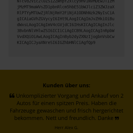
NTcvd2Vic2l0ZS12ZWhpY2xlcy9HV1NVMDEwJTIzM
jMzMT9maWVsZD1pbnRlcm5hbE51bWJlciZ3ZWJzaX
RlPTYyMTUwZjRlNjRmY2FiNjA1ODNhNzk2NyIsCiA
gICAiaGVhZGVycyI6IHt9LAogICAgImJvZHkiOiBu
dWxsLAogICAgImV4cGVjdCI6IHsKICAgICAgInJlc
3BvbnNlVHlwZSI6ICIiCiAgICB9LAogICAgInRpbW
VvdXQiOiAwLAogICAgInByb2dyZXNzIjogbnVsbCw
KICAgICJyaXNreSI6IGZhbHNlCiAgfQp9
Kunden über uns:
Unkomplizierter Vorgang und Ankauf von 2
Autos für einen spitzen Preis. Haben die
Fahrzeuge gewaschen und frisch hergerichtet
bekommen. Nett und freundlich. Danke
Herr Alex G.