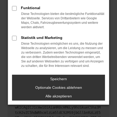
Starte dein Gerät neu.
Funktional
Das kann manchmal helfen, vorübergehende
Diese Technologien bieten die bestmögliche Funktionalität
Probleme zu beheben.
der Webseite. Services von Drittanbietern wie Google
Stelle sicher, dass dein Browser und dein
Maps, Chats, Fahrzeugbewertungssystem und weitere
werden aktiviert.
Betriebssystem auf dem neuesten Stand sind.
Veraltete Software birgt nicht nur ein
Statistik und Marketing
Sicherheitsrisiko, sondern kann auch dazu führen,
Diese Technologien ermöglichen es uns, die Nutzung der
dass bestimmte Funktionen nicht mehr
Webseite zu analysieren, um die Leistung zu messen und
unterstützt werden.
zu verbessern. Zudem werden Technologien eingesetzt,
Wende dich an den Webseitenbetreiber.
die von dritten Werbetreibenden verwendet werden, um
Sie auf anderen Webseiten zu verfolgen und um Anzeigen
Wenn du alle oben genannten Schritte versucht
zu schalten, die für Ihre Interessen relevant sind.
hast, kontaktiere uns bitte. Wir werden versuchen,
das Problem zu beheben. Du kannst uns diesen
Speichern
Text schicken, um uns bei der Fehlersuche zu
unterstützen:
Optionale Cookies ablehnen
Alle akzeptieren
ewogICJuYW1lIjogIk5ldHdvcmtFcnJvciIsCiAgI
mNvbmZpZyI6IHsKICAgICJtZXRob2QiOiAiR0VUIi
wKICAgICJ1cmwiOiAiaHR0cHM6Ly9hcGkueC5ha3M
tcHJvZC5hdWRhcmlzLm5ldC92MS9jbGllbnRzLzE5