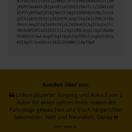
NTcvd2Vic2l0ZS12ZWhpY2xlcy9HV1NVMDA4JTIzM
jMzMT9maWVsZD1pbnRlcm5hbE51bWJlciZ3ZWJzaX
RlPTYyMTUwZjRlNjRmY2FiNjA1ODNhNzk2NyIsCiA
gICAiaGVhZGVycyI6IHt9LAogICAgImJvZHkiOiBu
dWxsLAogICAgImV4cGVjdCI6IHsKICAgICAgInJlc
3BvbnNlVHlwZSI6ICIiCiAgICB9LAogICAgInRpbW
VvdXQiOiAwLAogICAgInByb2dyZXNzIjogbnVsbCw
KICAgICJyaXNreSI6IGZhbHNlCiAgfQp9
Kunden über uns:
Unkomplizierter Vorgang und Ankauf von 2
Autos für einen spitzen Preis. Haben die
Fahrzeuge gewaschen und frisch hergerichtet
bekommen. Nett und freundlich. Danke
Herr Alex G.