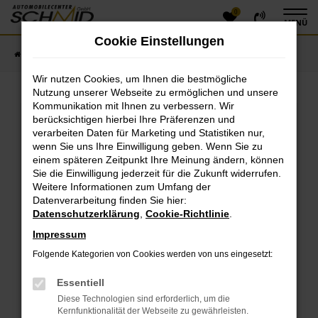
0
Zum
MENÜ
Hauptinhalt
Cookie Einstellungen
springen
Startseite
Fahrzeugangebote
Fahrzeugsuche
Wir nutzen Cookies, um Ihnen die bestmögliche
Nutzung unserer Webseite zu ermöglichen und unsere
Kommunikation mit Ihnen zu verbessern. Wir
Fehler: Network Error
berücksichtigen hierbei Ihre Präferenzen und
verarbeiten Daten für Marketing und Statistiken nur,
Beim Laden ist ein Fehler aufgetreten.
wenn Sie uns Ihre Einwilligung geben. Wenn Sie zu
einem späteren Zeitpunkt Ihre Meinung ändern, können
Hier sind ein paar Tipps, die dir helfen können:
Sie die Einwilligung jederzeit für die Zukunft widerrufen.
Überprüfe deine Firewall und deine
Weitere Informationen zum Umfang der
Datenverarbeitung finden Sie hier:
Internetverbindung.
Datenschutzerklärung
,
Cookie-Richtlinie
.
Laden andere Webseiten, zum Beispiel deine
Suchmaschine?
Impressum
Prüfe deine Browsererweiterungen.
Folgende Kategorien von Cookies werden von uns eingesetzt:
Manche Erweiterungen, wie Werbeblocker, können
das Laden bestimmter Seiten verhindern.
Essentiell
Funktioniert die Seite in einem anderen Browser
Diese Technologien sind erforderlich, um die
oder in einem privaten Fenster?
Kernfunktionalität der Webseite zu gewährleisten.