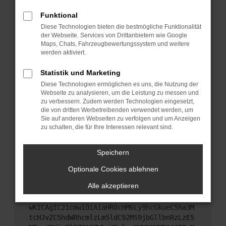
Starte dein Gerät neu.
Funktional
Das kann manchmal helfen, vorübergehende
Diese Technologien bieten die bestmögliche Funktionalität
Probleme zu beheben.
der Webseite. Services von Drittanbietern wie Google
Stelle sicher, dass dein Browser und dein
Maps, Chats, Fahrzeugbewertungssystem und weitere
werden aktiviert.
Betriebssystem auf dem neuesten Stand sind.
Veraltete Software birgt nicht nur ein
Statistik und Marketing
Sicherheitsrisiko, sondern kann auch dazu führen,
Diese Technologien ermöglichen es uns, die Nutzung der
dass bestimmte Funktionen nicht mehr
Webseite zu analysieren, um die Leistung zu messen und
unterstützt werden.
zu verbessern. Zudem werden Technologien eingesetzt,
Wende dich an den Webseitenbetreiber.
die von dritten Werbetreibenden verwendet werden, um
Sie auf anderen Webseiten zu verfolgen und um Anzeigen
Wenn du alle oben genannten Schritte versucht
zu schalten, die für Ihre Interessen relevant sind.
hast, kontaktiere uns bitte. Wir werden versuchen,
das Problem zu beheben. Du kannst uns diesen
Speichern
Text schicken, um uns bei der Fehlersuche zu
unterstützen:
Optionale Cookies ablehnen
Alle akzeptieren
ewogICJuYW1lIjogIk5ldHdvcmtFcnJvciIsCiAgI
mNvbmZpZyI6IHsKICAgICJtZXRob2QiOiAiR0VUIi
wKICAgICJ1cmwiOiAiaHR0cHM6Ly9hcGkueC5ha3M
tcHJvZC5hdWRhcmlzLm5ldC92MS9jbGllbnRzLzE5