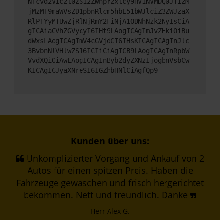
NTcvd2Vic2l0ZS12ZWhpY2xlcy9HV1NVMDQ0JTIzM
jMzMT9maWVsZD1pbnRlcm5hbE51bWJlciZ3ZWJzaX
RlPTYyMTUwZjRlNjRmY2FiNjA1ODNhNzk2NyIsCiA
gICAiaGVhZGVycyI6IHt9LAogICAgImJvZHkiOiBu
dWxsLAogICAgImV4cGVjdCI6IHsKICAgICAgInJlc
3BvbnNlVHlwZSI6ICIiCiAgICB9LAogICAgInRpbW
VvdXQiOiAwLAogICAgInByb2dyZXNzIjogbnVsbCw
KICAgICJyaXNreSI6IGZhbHNlCiAgfQp9
Kunden über uns:
Unkomplizierter Vorgang und Ankauf von 2
Autos für einen spitzen Preis. Haben die
Fahrzeuge gewaschen und frisch hergerichtet
bekommen. Nett und freundlich. Danke
Herr Alex G.