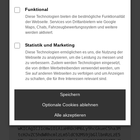
Starte dein Gerät neu.
Funktional
Das kann manchmal helfen, vorübergehende
Diese Technologien bieten die bestmögliche Funktionalität
Probleme zu beheben.
der Webseite. Services von Drittanbietern wie Google
Stelle sicher, dass dein Browser und dein
Maps, Chats, Fahrzeugbewertungssystem und weitere
werden aktiviert.
Betriebssystem auf dem neuesten Stand sind.
Veraltete Software birgt nicht nur ein
Statistik und Marketing
Sicherheitsrisiko, sondern kann auch dazu führen,
Diese Technologien ermöglichen es uns, die Nutzung der
dass bestimmte Funktionen nicht mehr
Webseite zu analysieren, um die Leistung zu messen und
unterstützt werden.
zu verbessern. Zudem werden Technologien eingesetzt,
Wende dich an den Webseitenbetreiber.
die von dritten Werbetreibenden verwendet werden, um
Sie auf anderen Webseiten zu verfolgen und um Anzeigen
Wenn du alle oben genannten Schritte versucht
zu schalten, die für Ihre Interessen relevant sind.
hast, kontaktiere uns bitte. Wir werden versuchen,
das Problem zu beheben. Du kannst uns diesen
Speichern
Text schicken, um uns bei der Fehlersuche zu
unterstützen:
Optionale Cookies ablehnen
Alle akzeptieren
ewogICJuYW1lIjogIk5ldHdvcmtFcnJvciIsCiAgI
mNvbmZpZyI6IHsKICAgICJtZXRob2QiOiAiR0VUIi
wKICAgICJ1cmwiOiAiaHR0cHM6Ly9hcGkueC5ha3M
tcHJvZC5hdWRhcmlzLm5ldC92MS9jbGllbnRzLzE5