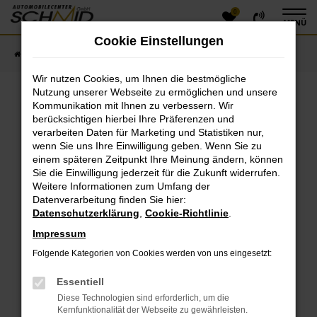
0
Zum
MENÜ
Hauptinhalt
Cookie Einstellungen
springen
Startseite
Fahrzeugangebote
Fahrzeugsuche
Wir nutzen Cookies, um Ihnen die bestmögliche
Nutzung unserer Webseite zu ermöglichen und unsere
Kommunikation mit Ihnen zu verbessern. Wir
Fehler: Network Error
berücksichtigen hierbei Ihre Präferenzen und
verarbeiten Daten für Marketing und Statistiken nur,
Beim Laden ist ein Fehler aufgetreten.
wenn Sie uns Ihre Einwilligung geben. Wenn Sie zu
einem späteren Zeitpunkt Ihre Meinung ändern, können
Hier sind ein paar Tipps, die dir helfen können:
Sie die Einwilligung jederzeit für die Zukunft widerrufen.
Überprüfe deine Firewall und deine
Weitere Informationen zum Umfang der
Datenverarbeitung finden Sie hier:
Internetverbindung.
Datenschutzerklärung
,
Cookie-Richtlinie
.
Laden andere Webseiten, zum Beispiel deine
Suchmaschine?
Impressum
Prüfe deine Browsererweiterungen.
Folgende Kategorien von Cookies werden von uns eingesetzt:
Manche Erweiterungen, wie Werbeblocker, können
das Laden bestimmter Seiten verhindern.
Essentiell
Funktioniert die Seite in einem anderen Browser
Diese Technologien sind erforderlich, um die
oder in einem privaten Fenster?
Kernfunktionalität der Webseite zu gewährleisten.