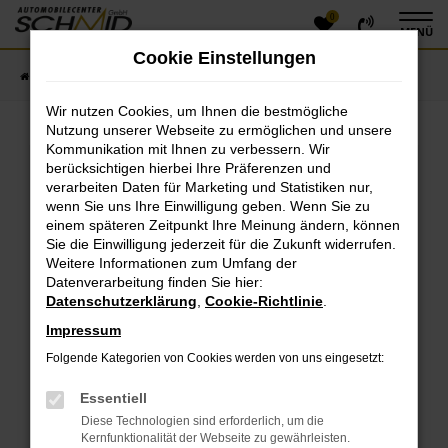
0
Zum
MENÜ
Hauptinhalt
Cookie Einstellungen
springen
Startseite
Fahrzeugangebote
Fahrzeugsuche
Wir nutzen Cookies, um Ihnen die bestmögliche
Nutzung unserer Webseite zu ermöglichen und unsere
Kommunikation mit Ihnen zu verbessern. Wir
Fehler: Network Error
berücksichtigen hierbei Ihre Präferenzen und
verarbeiten Daten für Marketing und Statistiken nur,
Beim Laden ist ein Fehler aufgetreten.
wenn Sie uns Ihre Einwilligung geben. Wenn Sie zu
einem späteren Zeitpunkt Ihre Meinung ändern, können
Hier sind ein paar Tipps, die dir helfen können:
Sie die Einwilligung jederzeit für die Zukunft widerrufen.
Überprüfe deine Firewall und deine
Weitere Informationen zum Umfang der
Datenverarbeitung finden Sie hier:
Internetverbindung.
Datenschutzerklärung
,
Cookie-Richtlinie
.
Laden andere Webseiten, zum Beispiel deine
Suchmaschine?
Impressum
Prüfe deine Browsererweiterungen.
Folgende Kategorien von Cookies werden von uns eingesetzt:
Manche Erweiterungen, wie Werbeblocker, können
das Laden bestimmter Seiten verhindern.
Essentiell
Funktioniert die Seite in einem anderen Browser
Diese Technologien sind erforderlich, um die
oder in einem privaten Fenster?
Kernfunktionalität der Webseite zu gewährleisten.