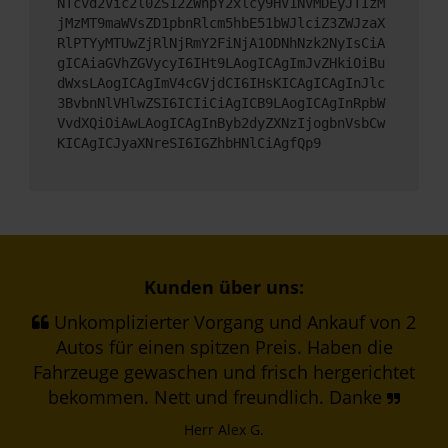
NTcvd2Vic2l0ZS12ZWhpY2xlcy9HV1NVMDEyJTIzM
jMzMT9maWVsZD1pbnRlcm5hbE51bWJlciZ3ZWJzaX
RlPTYyMTUwZjRlNjRmY2FiNjA1ODNhNzk2NyIsCiA
gICAiaGVhZGVycyI6IHt9LAogICAgImJvZHkiOiBu
dWxsLAogICAgImV4cGVjdCI6IHsKICAgICAgInJlc
3BvbnNlVHlwZSI6ICIiCiAgICB9LAogICAgInRpbW
VvdXQiOiAwLAogICAgInByb2dyZXNzIjogbnVsbCw
KICAgICJyaXNreSI6IGZhbHNlCiAgfQp9
Kunden über uns:
Unkomplizierter Vorgang und Ankauf von 2
Autos für einen spitzen Preis. Haben die
Fahrzeuge gewaschen und frisch hergerichtet
bekommen. Nett und freundlich. Danke
Herr Alex G.