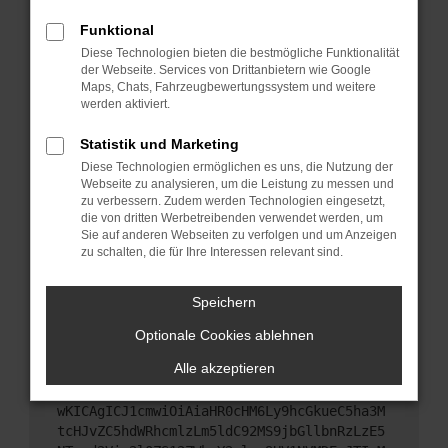
Starte dein Gerät neu.
Funktional
Das kann manchmal helfen, vorübergehende
Diese Technologien bieten die bestmögliche Funktionalität
Probleme zu beheben.
der Webseite. Services von Drittanbietern wie Google
Stelle sicher, dass dein Browser und dein
Maps, Chats, Fahrzeugbewertungssystem und weitere
werden aktiviert.
Betriebssystem auf dem neuesten Stand sind.
Veraltete Software birgt nicht nur ein
Statistik und Marketing
Sicherheitsrisiko, sondern kann auch dazu führen,
Diese Technologien ermöglichen es uns, die Nutzung der
dass bestimmte Funktionen nicht mehr
Webseite zu analysieren, um die Leistung zu messen und
unterstützt werden.
zu verbessern. Zudem werden Technologien eingesetzt,
Wende dich an den Webseitenbetreiber.
die von dritten Werbetreibenden verwendet werden, um
Sie auf anderen Webseiten zu verfolgen und um Anzeigen
Wenn du alle oben genannten Schritte versucht
zu schalten, die für Ihre Interessen relevant sind.
hast, kontaktiere uns bitte. Wir werden versuchen,
das Problem zu beheben. Du kannst uns diesen
Speichern
Text schicken, um uns bei der Fehlersuche zu
unterstützen:
Optionale Cookies ablehnen
Alle akzeptieren
ewogICJuYW1lIjogIk5ldHdvcmtFcnJvciIsCiAgI
mNvbmZpZyI6IHsKICAgICJtZXRob2QiOiAiR0VUIi
wKICAgICJ1cmwiOiAiaHR0cHM6Ly9hcGkueC5ha3M
tcHJvZC5hdWRhcmlzLm5ldC92MS9jbGllbnRzLzE5