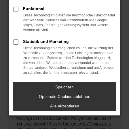
Starte dein Gerät neu.
Funktional
Das kann manchmal helfen, vorübergehende
Diese Technologien bieten die bestmögliche Funktionalität
Probleme zu beheben.
der Webseite. Services von Drittanbietern wie Google
Stelle sicher, dass dein Browser und dein
Maps, Chats, Fahrzeugbewertungssystem und weitere
werden aktiviert.
Betriebssystem auf dem neuesten Stand sind.
Veraltete Software birgt nicht nur ein
Statistik und Marketing
Sicherheitsrisiko, sondern kann auch dazu führen,
Diese Technologien ermöglichen es uns, die Nutzung der
dass bestimmte Funktionen nicht mehr
Webseite zu analysieren, um die Leistung zu messen und
unterstützt werden.
zu verbessern. Zudem werden Technologien eingesetzt,
Wende dich an den Webseitenbetreiber.
die von dritten Werbetreibenden verwendet werden, um
Sie auf anderen Webseiten zu verfolgen und um Anzeigen
Wenn du alle oben genannten Schritte versucht
zu schalten, die für Ihre Interessen relevant sind.
hast, kontaktiere uns bitte. Wir werden versuchen,
das Problem zu beheben. Du kannst uns diesen
Speichern
Text schicken, um uns bei der Fehlersuche zu
unterstützen:
Optionale Cookies ablehnen
Alle akzeptieren
ewogICJuYW1lIjogIk5ldHdvcmtFcnJvciIsCiAgI
mNvbmZpZyI6IHsKICAgICJtZXRob2QiOiAiR0VUIi
wKICAgICJ1cmwiOiAiaHR0cHM6Ly9hcGkueC5ha3M
tcHJvZC5hdWRhcmlzLm5ldC92MS9jbGllbnRzLzE5