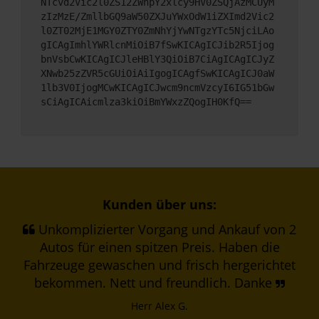
NTcvd2Vic2l0ZS12ZWhpY2xlcy9HV0ZSQjAzMCUyM
zIzMzE/ZmllbGQ9aW50ZXJuYWxOdW1iZXImd2Vic2
l0ZT02MjE1MGY0ZTY0ZmNhYjYwNTgzYTc5NjciLAo
gICAgImhlYWRlcnMiOiB7fSwKICAgICJib2R5Ijog
bnVsbCwKICAgICJleHBlY3QiOiB7CiAgICAgICJyZ
XNwb25zZVR5cGUiOiAiIgogICAgfSwKICAgICJ0aW
1lb3V0IjogMCwKICAgICJwcm9ncmVzcyI6IG51bGw
sCiAgICAicmlza3kiOiBmYWxzZQogIH0KfQ==
Kunden über uns:
Unkomplizierter Vorgang und Ankauf von 2
Autos für einen spitzen Preis. Haben die
Fahrzeuge gewaschen und frisch hergerichtet
bekommen. Nett und freundlich. Danke
Herr Alex G.