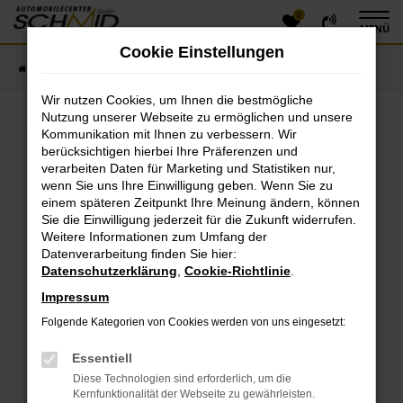
0
Zum
MENÜ
Hauptinhalt
Cookie Einstellungen
springen
Startseite
Fahrzeugangebote
Fahrzeugsuche
Wir nutzen Cookies, um Ihnen die bestmögliche
Nutzung unserer Webseite zu ermöglichen und unsere
Kommunikation mit Ihnen zu verbessern. Wir
Fehler: Network Error
berücksichtigen hierbei Ihre Präferenzen und
verarbeiten Daten für Marketing und Statistiken nur,
Beim Laden ist ein Fehler aufgetreten.
wenn Sie uns Ihre Einwilligung geben. Wenn Sie zu
einem späteren Zeitpunkt Ihre Meinung ändern, können
Hier sind ein paar Tipps, die dir helfen können:
Sie die Einwilligung jederzeit für die Zukunft widerrufen.
Überprüfe deine Firewall und deine
Weitere Informationen zum Umfang der
Datenverarbeitung finden Sie hier:
Internetverbindung.
Datenschutzerklärung
,
Cookie-Richtlinie
.
Laden andere Webseiten, zum Beispiel deine
Suchmaschine?
Impressum
Prüfe deine Browsererweiterungen.
Folgende Kategorien von Cookies werden von uns eingesetzt:
Manche Erweiterungen, wie Werbeblocker, können
das Laden bestimmter Seiten verhindern.
Essentiell
Funktioniert die Seite in einem anderen Browser
Diese Technologien sind erforderlich, um die
oder in einem privaten Fenster?
Kernfunktionalität der Webseite zu gewährleisten.