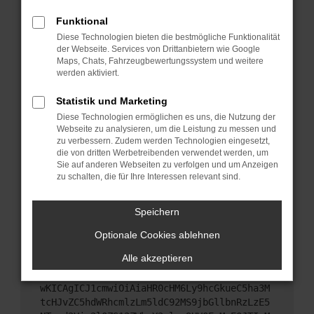
Starte dein Gerät neu.
Funktional
Das kann manchmal helfen, vorübergehende
Diese Technologien bieten die bestmögliche Funktionalität
Probleme zu beheben.
der Webseite. Services von Drittanbietern wie Google
Stelle sicher, dass dein Browser und dein
Maps, Chats, Fahrzeugbewertungssystem und weitere
werden aktiviert.
Betriebssystem auf dem neuesten Stand sind.
Veraltete Software birgt nicht nur ein
Statistik und Marketing
Sicherheitsrisiko, sondern kann auch dazu führen,
Diese Technologien ermöglichen es uns, die Nutzung der
dass bestimmte Funktionen nicht mehr
Webseite zu analysieren, um die Leistung zu messen und
unterstützt werden.
zu verbessern. Zudem werden Technologien eingesetzt,
Wende dich an den Webseitenbetreiber.
die von dritten Werbetreibenden verwendet werden, um
Sie auf anderen Webseiten zu verfolgen und um Anzeigen
Wenn du alle oben genannten Schritte versucht
zu schalten, die für Ihre Interessen relevant sind.
hast, kontaktiere uns bitte. Wir werden versuchen,
das Problem zu beheben. Du kannst uns diesen
Speichern
Text schicken, um uns bei der Fehlersuche zu
unterstützen:
Optionale Cookies ablehnen
Alle akzeptieren
ewogICJuYW1lIjogIk5ldHdvcmtFcnJvciIsCiAgI
mNvbmZpZyI6IHsKICAgICJtZXRob2QiOiAiR0VUIi
wKICAgICJ1cmwiOiAiaHR0cHM6Ly9hcGkueC5ha3M
tcHJvZC5hdWRhcmlzLm5ldC92MS9jbGllbnRzLzE5