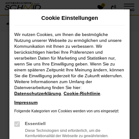
0
Zum
MENÜ
Hauptinhalt
Cookie Einstellungen
springen
Startseite
Fahrzeugangebote
Fahrzeugsuche
Wir nutzen Cookies, um Ihnen die bestmögliche
Nutzung unserer Webseite zu ermöglichen und unsere
Kommunikation mit Ihnen zu verbessern. Wir
Fehler: Network Error
berücksichtigen hierbei Ihre Präferenzen und
verarbeiten Daten für Marketing und Statistiken nur,
Beim Laden ist ein Fehler aufgetreten.
wenn Sie uns Ihre Einwilligung geben. Wenn Sie zu
einem späteren Zeitpunkt Ihre Meinung ändern, können
Hier sind ein paar Tipps, die dir helfen können:
Sie die Einwilligung jederzeit für die Zukunft widerrufen.
Überprüfe deine Firewall und deine
Weitere Informationen zum Umfang der
Datenverarbeitung finden Sie hier:
Internetverbindung.
Datenschutzerklärung
,
Cookie-Richtlinie
.
Laden andere Webseiten, zum Beispiel deine
Suchmaschine?
Impressum
Prüfe deine Browsererweiterungen.
Folgende Kategorien von Cookies werden von uns eingesetzt:
Manche Erweiterungen, wie Werbeblocker, können
das Laden bestimmter Seiten verhindern.
Essentiell
Funktioniert die Seite in einem anderen Browser
Diese Technologien sind erforderlich, um die
oder in einem privaten Fenster?
Kernfunktionalität der Webseite zu gewährleisten.