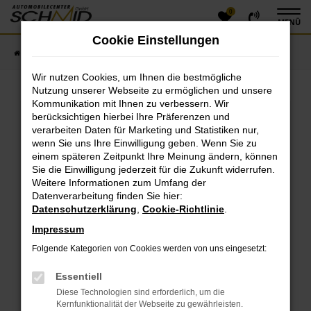
0
Zum
MENÜ
Hauptinhalt
Cookie Einstellungen
springen
Startseite
Fahrzeugangebote
Fahrzeugsuche
Wir nutzen Cookies, um Ihnen die bestmögliche
Nutzung unserer Webseite zu ermöglichen und unsere
Kommunikation mit Ihnen zu verbessern. Wir
Fehler: Network Error
berücksichtigen hierbei Ihre Präferenzen und
verarbeiten Daten für Marketing und Statistiken nur,
Beim Laden ist ein Fehler aufgetreten.
wenn Sie uns Ihre Einwilligung geben. Wenn Sie zu
einem späteren Zeitpunkt Ihre Meinung ändern, können
Hier sind ein paar Tipps, die dir helfen können:
Sie die Einwilligung jederzeit für die Zukunft widerrufen.
Überprüfe deine Firewall und deine
Weitere Informationen zum Umfang der
Datenverarbeitung finden Sie hier:
Internetverbindung.
Datenschutzerklärung
,
Cookie-Richtlinie
.
Laden andere Webseiten, zum Beispiel deine
Suchmaschine?
Impressum
Prüfe deine Browsererweiterungen.
Folgende Kategorien von Cookies werden von uns eingesetzt:
Manche Erweiterungen, wie Werbeblocker, können
das Laden bestimmter Seiten verhindern.
Essentiell
Funktioniert die Seite in einem anderen Browser
Diese Technologien sind erforderlich, um die
oder in einem privaten Fenster?
Kernfunktionalität der Webseite zu gewährleisten.