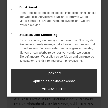
Starte dein Gerät neu.
Funktional
Das kann manchmal helfen, vorübergehende
Diese Technologien bieten die bestmögliche Funktionalität
Probleme zu beheben.
der Webseite. Services von Drittanbietern wie Google
Stelle sicher, dass dein Browser und dein
Maps, Chats, Fahrzeugbewertungssystem und weitere
werden aktiviert.
Betriebssystem auf dem neuesten Stand sind.
Veraltete Software birgt nicht nur ein
Statistik und Marketing
Sicherheitsrisiko, sondern kann auch dazu führen,
Diese Technologien ermöglichen es uns, die Nutzung der
dass bestimmte Funktionen nicht mehr
Webseite zu analysieren, um die Leistung zu messen und
unterstützt werden.
zu verbessern. Zudem werden Technologien eingesetzt,
Wende dich an den Webseitenbetreiber.
die von dritten Werbetreibenden verwendet werden, um
Sie auf anderen Webseiten zu verfolgen und um Anzeigen
Wenn du alle oben genannten Schritte versucht
zu schalten, die für Ihre Interessen relevant sind.
hast, kontaktiere uns bitte. Wir werden versuchen,
das Problem zu beheben. Du kannst uns diesen
Speichern
Text schicken, um uns bei der Fehlersuche zu
unterstützen:
Optionale Cookies ablehnen
Alle akzeptieren
ewogICJuYW1lIjogIk5ldHdvcmtFcnJvciIsCiAgI
mNvbmZpZyI6IHsKICAgICJtZXRob2QiOiAiR0VUIi
wKICAgICJ1cmwiOiAiaHR0cHM6Ly9hcGkueC5ha3M
tcHJvZC5hdWRhcmlzLm5ldC92MS9jbGllbnRzLzE5