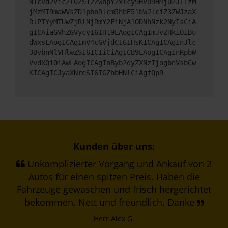
NTcvd2Vic2l0ZS12ZWhpY2xlcy9HV09HMjU2JTIzM
jMzMT9maWVsZD1pbnRlcm5hbE51bWJlciZ3ZWJzaX
RlPTYyMTUwZjRlNjRmY2FiNjA1ODNhNzk2NyIsCiA
gICAiaGVhZGVycyI6IHt9LAogICAgImJvZHkiOiBu
dWxsLAogICAgImV4cGVjdCI6IHsKICAgICAgInJlc
3BvbnNlVHlwZSI6ICIiCiAgICB9LAogICAgInRpbW
VvdXQiOiAwLAogICAgInByb2dyZXNzIjogbnVsbCw
KICAgICJyaXNreSI6IGZhbHNlCiAgfQp9
Kunden über uns:
Unkomplizierter Vorgang und Ankauf von 2
Autos für einen spitzen Preis. Haben die
Fahrzeuge gewaschen und frisch hergerichtet
bekommen. Nett und freundlich. Danke
Herr Alex G.