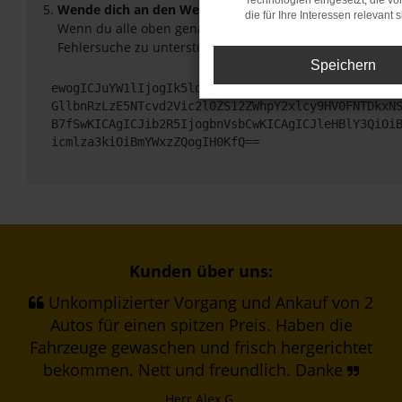
Technologien eingesetzt, die v
Wende dich an den Webseitenbetreiber.
die für Ihre Interessen relevant s
Wenn du alle oben genannten Schritte versucht hast, ko
Fehlersuche zu unterstützen:
Speichern
ewogICJuYW1lIjogIk5ldHdvcmtFcnJvciIsCiAgImNvbmZp
GllbnRzLzE5NTcvd2Vic2l0ZS12ZWhpY2xlcy9HV0FNTDkxN
B7fSwKICAgICJib2R5IjogbnVsbCwKICAgICJleHBlY3QiOi
icmlza3kiOiBmYWxzZQogIH0KfQ==
Kunden über uns:
Unkomplizierter Vorgang und Ankauf von 2
Autos für einen spitzen Preis. Haben die
Fahrzeuge gewaschen und frisch hergerichtet
bekommen. Nett und freundlich. Danke
Herr Alex G.