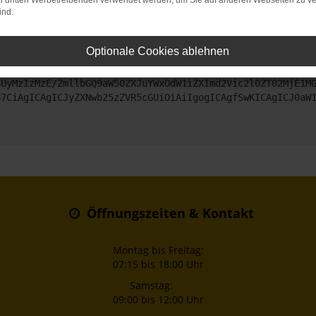
on dritten Werbetreibenden verwendet werden, um Sie auf anderen Webseiten zu ve
ind.
ntaktiere uns bitte. Wir werden versuchen, das Problem zu beheben
Optionale Cookies ablehnen
ZyI6IHsKICAgICJtZXRob2QiOiAiR0VUIiwKICAgICJ1cmwiOiAiaHR0
SUyMzIzMzE/ZmllbGQ9aW50ZXJuYWxOdW1iZXImd2Vic2l0ZT02MjE1M
B7CiAgICAgICJyZXNwb25zZVR5cGUiOiAiIgogICAgfSwKICAgICJ0aW
Öffnungszeiten & Kontakt
Montag bis Freitag:
07:15 bis 18:00 Uhr
Samstag:
09:00 bis 12:00 Uhr