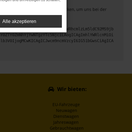
rfolgen und um Anzeigen zu schalten,
. Du kannst uns diesen Text schicken, um uns bei der
Alle akzeptieren
cHM6Ly9hcGkueC5ha3MtcHJvZC5hdWRhcmlzLm5ldC92MS9jb
GY0ZTY0ZmNhYjYwNTgzYTc5NjciLAogICAgImhlYWRlcnMiOi
1lb3V0IjogMCwKICAgICJwcm9ncmVzcyI6IG51bGwsCiAgICA
Wir bieten:
EU-Fahrzeuge
Neuwagen
Dienstwagen
Jahreswagen
Gebrauchtwagen