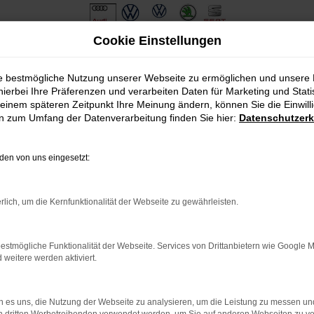
Cookie Einstellungen
ie bestmögliche Nutzung unserer Webseite zu ermöglichen und unsere
hierbei Ihre Präferenzen und verarbeiten Daten für Marketing und Stati
einem späteren Zeitpunkt Ihre Meinung ändern, können Sie die Einwillig
en zum Umfang der Datenverarbeitung finden Sie hier:
Datenschutzerk
en von uns eingesetzt:
.
ine?
rlich, um die Kernfunktionalität der Webseite zu gewährleisten.
en bestimmter Seiten verhindern. Funktioniert die Seite in eine
estmögliche Funktionalität der Webseite. Services von Drittanbietern wie Google 
eitere werden aktiviert.
u beheben.
em auf dem neuesten Stand sind.
o, sondern kann auch dazu führen, dass bestimmte Funktionen nicht
 es uns, die Nutzung der Webseite zu analysieren, um die Leistung zu messen u