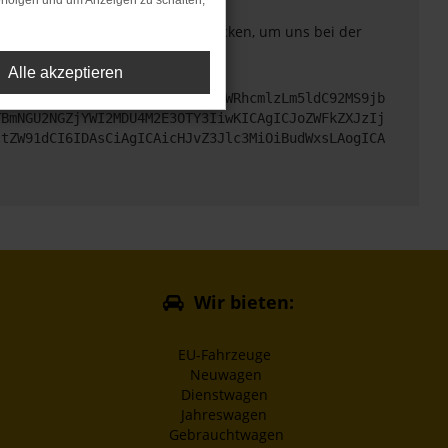
rfolgen und um Anzeigen zu schalten,
. Du kannst uns diesen Text schicken, um uns bei der
Alle akzeptieren
cHM6Ly9hcGkueC5ha3MtcHJvZC5hdWRhcmlzLm5ldC92MS9jb
TBmNGU2NGZjYWI2MDU4M2E3OTY3IiwKICAgICJoZWFkZXJzIj
ltZW91dCI6IDAsCiAgICAicHJvZ3Jlc3MiOiBudWxsLAogICA
Wir bieten:
EU-Fahrzeuge
Neuwagen
Dienstwagen
Jahreswagen
Gebrauchtwagen