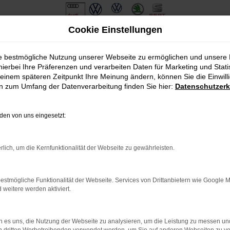
Cookie Einstellungen
ie bestmögliche Nutzung unserer Webseite zu ermöglichen und unsere
hierbei Ihre Präferenzen und verarbeiten Daten für Marketing und Stati
einem späteren Zeitpunkt Ihre Meinung ändern, können Sie die Einwillig
en zum Umfang der Datenverarbeitung finden Sie hier:
Datenschutzerk
en von uns eingesetzt:
.
ine?
rlich, um die Kernfunktionalität der Webseite zu gewährleisten.
en bestimmter Seiten verhindern. Funktioniert die Seite in eine
estmögliche Funktionalität der Webseite. Services von Drittanbietern wie Google 
eitere werden aktiviert.
u beheben.
em auf dem neuesten Stand sind.
o, sondern kann auch dazu führen, dass bestimmte Funktionen nicht
 es uns, die Nutzung der Webseite zu analysieren, um die Leistung zu messen u