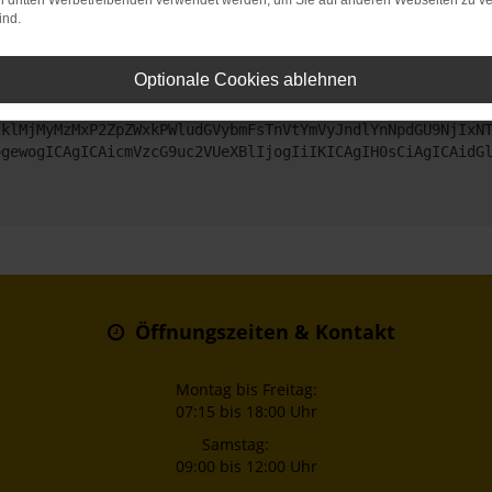
on dritten Werbetreibenden verwendet werden, um Sie auf anderen Webseiten zu ve
ind.
ntaktiere uns bitte. Wir werden versuchen, das Problem zu beheben
Optionale Cookies ablehnen
ZyI6IHsKICAgICJtZXRob2QiOiAiR0VUIiwKICAgICJ1cmwiOiAiaHR0
zklMjMyMzMxP2ZpZWxkPWludGVybmFsTnVtYmVyJndlYnNpdGU9NjIxN
ogewogICAgICAicmVzcG9uc2VUeXBlIjogIiIKICAgIH0sCiAgICAidG
Öffnungszeiten & Kontakt
Montag bis Freitag:
07:15 bis 18:00 Uhr
Samstag:
09:00 bis 12:00 Uhr