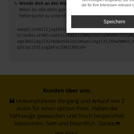
Technologien eingesetzt, die v
Wende dich an den Webseitenbetreiber.
die für Ihre Interessen relevant s
Wenn du alle oben genannten Schritte versucht hast, ko
Fehlersuche zu unterstützen:
Speichern
ewogICJuYW1lIjogIk5ldHdvcmtFcnJvciIsCiAgImNvbmZp
GllbnRzLzE5NTcvd2Vic2l0ZS12ZWhpY2xlcy9HV0FCTzIyN
oge30sCiAgICAiYm9keSI6IG51bGwsCiAgICAiZXhwZWN0Ij
gInJpc2t5IjogZmFsc2UKICB9Cn0=
Kunden über uns:
Unkomplizierter Vorgang und Ankauf von 2
Autos für einen spitzen Preis. Haben die
Fahrzeuge gewaschen und frisch hergerichtet
bekommen. Nett und freundlich. Danke
Herr Alex G.