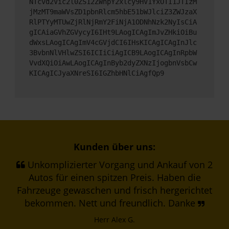
NTcvd2Vic2l0ZS12ZWhpY2xlcy9HV1YxOTI1JTIzM
jMzMT9maWVsZD1pbnRlcm5hbE51bWJlciZ3ZWJzaX
RlPTYyMTUwZjRlNjRmY2FiNjA1ODNhNzk2NyIsCiA
gICAiaGVhZGVycyI6IHt9LAogICAgImJvZHkiOiBu
dWxsLAogICAgImV4cGVjdCI6IHsKICAgICAgInJlc
3BvbnNlVHlwZSI6ICIiCiAgICB9LAogICAgInRpbW
VvdXQiOiAwLAogICAgInByb2dyZXNzIjogbnVsbCw
KICAgICJyaXNreSI6IGZhbHNlCiAgfQp9
Kunden über uns:
Unkomplizierter Vorgang und Ankauf von 2
Autos für einen spitzen Preis. Haben die
Fahrzeuge gewaschen und frisch hergerichtet
bekommen. Nett und freundlich. Danke
Herr Alex G.