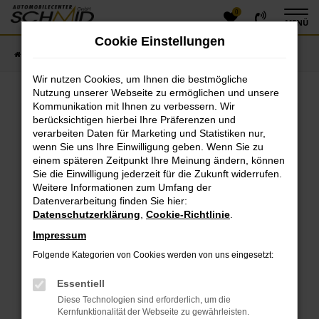
0
Zum
MENÜ
Hauptinhalt
Cookie Einstellungen
springen
Startseite
Fahrzeugangebote
Fahrzeugsuche
Wir nutzen Cookies, um Ihnen die bestmögliche
Nutzung unserer Webseite zu ermöglichen und unsere
Kommunikation mit Ihnen zu verbessern. Wir
Fehler: Network Error
berücksichtigen hierbei Ihre Präferenzen und
verarbeiten Daten für Marketing und Statistiken nur,
Beim Laden ist ein Fehler aufgetreten.
wenn Sie uns Ihre Einwilligung geben. Wenn Sie zu
einem späteren Zeitpunkt Ihre Meinung ändern, können
Hier sind ein paar Tipps, die dir helfen können:
Sie die Einwilligung jederzeit für die Zukunft widerrufen.
Überprüfe deine Firewall und deine
Weitere Informationen zum Umfang der
Datenverarbeitung finden Sie hier:
Internetverbindung.
Datenschutzerklärung
,
Cookie-Richtlinie
.
Laden andere Webseiten, zum Beispiel deine
Suchmaschine?
Impressum
Prüfe deine Browsererweiterungen.
Folgende Kategorien von Cookies werden von uns eingesetzt:
Manche Erweiterungen, wie Werbeblocker, können
das Laden bestimmter Seiten verhindern.
Essentiell
Funktioniert die Seite in einem anderen Browser
Diese Technologien sind erforderlich, um die
oder in einem privaten Fenster?
Kernfunktionalität der Webseite zu gewährleisten.