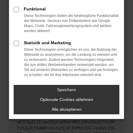
Starte dein Gerät neu.
Funktional
Das kann manchmal helfen, vorübergehende
Diese Technologien bieten die bestmögliche Funktionalität
Probleme zu beheben.
der Webseite. Services von Drittanbietern wie Google
Stelle sicher, dass dein Browser und dein
Maps, Chats, Fahrzeugbewertungssystem und weitere
werden aktiviert.
Betriebssystem auf dem neuesten Stand sind.
Veraltete Software birgt nicht nur ein
Statistik und Marketing
Sicherheitsrisiko, sondern kann auch dazu führen,
Diese Technologien ermöglichen es uns, die Nutzung der
dass bestimmte Funktionen nicht mehr
Webseite zu analysieren, um die Leistung zu messen und
unterstützt werden.
zu verbessern. Zudem werden Technologien eingesetzt,
Wende dich an den Webseitenbetreiber.
die von dritten Werbetreibenden verwendet werden, um
Sie auf anderen Webseiten zu verfolgen und um Anzeigen
Wenn du alle oben genannten Schritte versucht
zu schalten, die für Ihre Interessen relevant sind.
hast, kontaktiere uns bitte. Wir werden versuchen,
das Problem zu beheben. Du kannst uns diesen
Speichern
Text schicken, um uns bei der Fehlersuche zu
unterstützen:
Optionale Cookies ablehnen
Alle akzeptieren
ewogICJuYW1lIjogIk5ldHdvcmtFcnJvciIsCiAgI
mNvbmZpZyI6IHsKICAgICJtZXRob2QiOiAiR0VUIi
wKICAgICJ1cmwiOiAiaHR0cHM6Ly9hcGkueC5ha3M
tcHJvZC5hdWRhcmlzLm5ldC92MS9jbGllbnRzLzE5