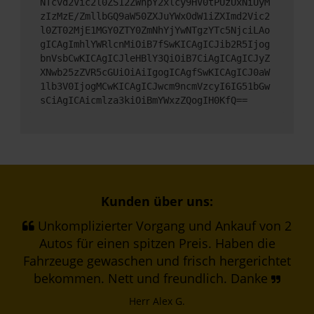
NTcvd2Vic2l0ZS12ZWhpY2xlcy9HV0tPUzUxNiUyM
zIzMzE/ZmllbGQ9aW50ZXJuYWxOdW1iZXImd2Vic2
l0ZT02MjE1MGY0ZTY0ZmNhYjYwNTgzYTc5NjciLAo
gICAgImhlYWRlcnMiOiB7fSwKICAgICJib2R5Ijog
bnVsbCwKICAgICJleHBlY3QiOiB7CiAgICAgICJyZ
XNwb25zZVR5cGUiOiAiIgogICAgfSwKICAgICJ0aW
1lb3V0IjogMCwKICAgICJwcm9ncmVzcyI6IG51bGw
sCiAgICAicmlza3kiOiBmYWxzZQogIH0KfQ==
Kunden über uns:
Unkomplizierter Vorgang und Ankauf von 2
Autos für einen spitzen Preis. Haben die
Fahrzeuge gewaschen und frisch hergerichtet
bekommen. Nett und freundlich. Danke
Herr Alex G.