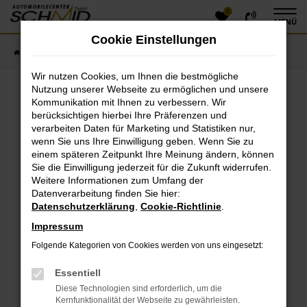
0
Zum
MENÜ
Hauptinhalt
Cookie Einstellungen
springen
Startseite
Fahrzeugangebote
Fahrzeugsuche
Wir nutzen Cookies, um Ihnen die bestmögliche
Nutzung unserer Webseite zu ermöglichen und unsere
Kommunikation mit Ihnen zu verbessern. Wir
Fehler: Network Error
berücksichtigen hierbei Ihre Präferenzen und
verarbeiten Daten für Marketing und Statistiken nur,
Beim Laden ist ein Fehler aufgetreten.
wenn Sie uns Ihre Einwilligung geben. Wenn Sie zu
einem späteren Zeitpunkt Ihre Meinung ändern, können
Hier sind ein paar Tipps, die dir helfen können:
Sie die Einwilligung jederzeit für die Zukunft widerrufen.
Überprüfe deine Firewall und deine
Weitere Informationen zum Umfang der
Datenverarbeitung finden Sie hier:
Internetverbindung.
Datenschutzerklärung
,
Cookie-Richtlinie
.
Laden andere Webseiten, zum Beispiel deine
Suchmaschine?
Impressum
Prüfe deine Browsererweiterungen.
Folgende Kategorien von Cookies werden von uns eingesetzt:
Manche Erweiterungen, wie Werbeblocker, können
das Laden bestimmter Seiten verhindern.
Essentiell
Funktioniert die Seite in einem anderen Browser
Diese Technologien sind erforderlich, um die
oder in einem privaten Fenster?
Kernfunktionalität der Webseite zu gewährleisten.