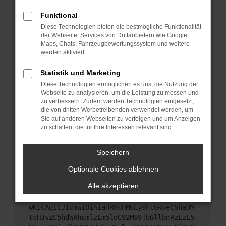
Starte dein Gerät neu.
Funktional
Das kann manchmal helfen, vorübergehende
Diese Technologien bieten die bestmögliche Funktionalität
Probleme zu beheben.
der Webseite. Services von Drittanbietern wie Google
Stelle sicher, dass dein Browser und dein
Maps, Chats, Fahrzeugbewertungssystem und weitere
werden aktiviert.
Betriebssystem auf dem neuesten Stand sind.
Veraltete Software birgt nicht nur ein
Statistik und Marketing
Sicherheitsrisiko, sondern kann auch dazu führen,
Diese Technologien ermöglichen es uns, die Nutzung der
dass bestimmte Funktionen nicht mehr
Webseite zu analysieren, um die Leistung zu messen und
unterstützt werden.
zu verbessern. Zudem werden Technologien eingesetzt,
Wende dich an den Webseitenbetreiber.
die von dritten Werbetreibenden verwendet werden, um
Sie auf anderen Webseiten zu verfolgen und um Anzeigen
Wenn du alle oben genannten Schritte versucht
zu schalten, die für Ihre Interessen relevant sind.
hast, kontaktiere uns bitte. Wir werden versuchen,
das Problem zu beheben. Du kannst uns diesen
Speichern
Text schicken, um uns bei der Fehlersuche zu
unterstützen:
Optionale Cookies ablehnen
Alle akzeptieren
ewogICJuYW1lIjogIk5ldHdvcmtFcnJvciIsCiAgI
mNvbmZpZyI6IHsKICAgICJtZXRob2QiOiAiR0VUIi
wKICAgICJ1cmwiOiAiaHR0cHM6Ly9hcGkueC5ha3M
tcHJvZC5hdWRhcmlzLm5ldC92MS9jbGllbnRzLzE5