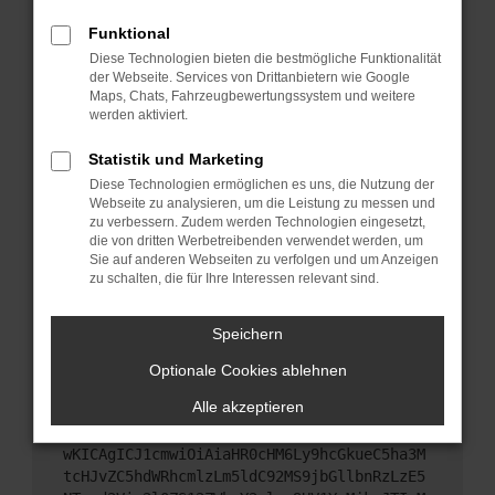
Starte dein Gerät neu.
Funktional
Das kann manchmal helfen, vorübergehende
Diese Technologien bieten die bestmögliche Funktionalität
Probleme zu beheben.
der Webseite. Services von Drittanbietern wie Google
Stelle sicher, dass dein Browser und dein
Maps, Chats, Fahrzeugbewertungssystem und weitere
werden aktiviert.
Betriebssystem auf dem neuesten Stand sind.
Veraltete Software birgt nicht nur ein
Statistik und Marketing
Sicherheitsrisiko, sondern kann auch dazu führen,
Diese Technologien ermöglichen es uns, die Nutzung der
dass bestimmte Funktionen nicht mehr
Webseite zu analysieren, um die Leistung zu messen und
unterstützt werden.
zu verbessern. Zudem werden Technologien eingesetzt,
Wende dich an den Webseitenbetreiber.
die von dritten Werbetreibenden verwendet werden, um
Sie auf anderen Webseiten zu verfolgen und um Anzeigen
Wenn du alle oben genannten Schritte versucht
zu schalten, die für Ihre Interessen relevant sind.
hast, kontaktiere uns bitte. Wir werden versuchen,
das Problem zu beheben. Du kannst uns diesen
Speichern
Text schicken, um uns bei der Fehlersuche zu
unterstützen:
Optionale Cookies ablehnen
Alle akzeptieren
ewogICJuYW1lIjogIk5ldHdvcmtFcnJvciIsCiAgI
mNvbmZpZyI6IHsKICAgICJtZXRob2QiOiAiR0VUIi
wKICAgICJ1cmwiOiAiaHR0cHM6Ly9hcGkueC5ha3M
tcHJvZC5hdWRhcmlzLm5ldC92MS9jbGllbnRzLzE5