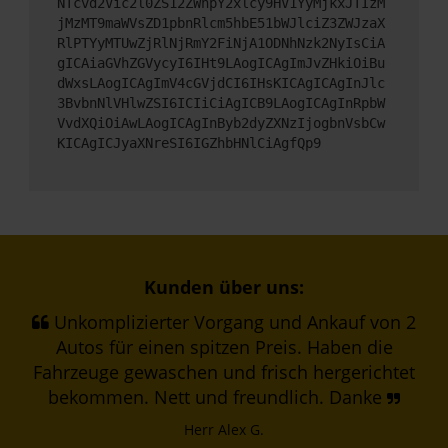
NTcvd2Vic2l0ZS12ZWhpY2xlcy9HV1YyMjkxJTIzM
jMzMT9maWVsZD1pbnRlcm5hbE51bWJlciZ3ZWJzaX
RlPTYyMTUwZjRlNjRmY2FiNjA1ODNhNzk2NyIsCiA
gICAiaGVhZGVycyI6IHt9LAogICAgImJvZHkiOiBu
dWxsLAogICAgImV4cGVjdCI6IHsKICAgICAgInJlc
3BvbnNlVHlwZSI6ICIiCiAgICB9LAogICAgInRpbW
VvdXQiOiAwLAogICAgInByb2dyZXNzIjogbnVsbCw
KICAgICJyaXNreSI6IGZhbHNlCiAgfQp9
Kunden über uns:
Unkomplizierter Vorgang und Ankauf von 2
Autos für einen spitzen Preis. Haben die
Fahrzeuge gewaschen und frisch hergerichtet
bekommen. Nett und freundlich. Danke
Herr Alex G.