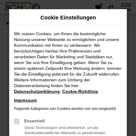
0
Zum
MENÜ
Hauptinhalt
Cookie Einstellungen
springen
Startseite
Fahrzeugangebote
Fahrzeugsuche
Wir nutzen Cookies, um Ihnen die bestmögliche
Nutzung unserer Webseite zu ermöglichen und unsere
Kommunikation mit Ihnen zu verbessern. Wir
Fehler: Network Error
berücksichtigen hierbei Ihre Präferenzen und
verarbeiten Daten für Marketing und Statistiken nur,
Beim Laden ist ein Fehler aufgetreten.
wenn Sie uns Ihre Einwilligung geben. Wenn Sie zu
einem späteren Zeitpunkt Ihre Meinung ändern, können
Hier sind ein paar Tipps, die dir helfen können:
Sie die Einwilligung jederzeit für die Zukunft widerrufen.
Überprüfe deine Firewall und deine
Weitere Informationen zum Umfang der
Datenverarbeitung finden Sie hier:
Internetverbindung.
Datenschutzerklärung
,
Cookie-Richtlinie
.
Laden andere Webseiten, zum Beispiel deine
Suchmaschine?
Impressum
Prüfe deine Browsererweiterungen.
Folgende Kategorien von Cookies werden von uns eingesetzt:
Manche Erweiterungen, wie Werbeblocker, können
das Laden bestimmter Seiten verhindern.
Essentiell
Funktioniert die Seite in einem anderen Browser
Diese Technologien sind erforderlich, um die
oder in einem privaten Fenster?
Kernfunktionalität der Webseite zu gewährleisten.