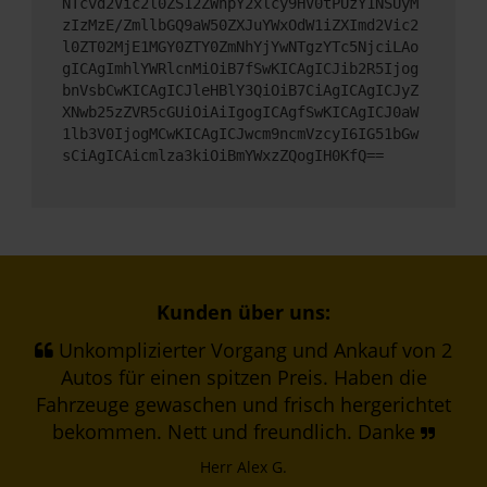
NTcvd2Vic2l0ZS12ZWhpY2xlcy9HV0tPUzY1NSUyM
zIzMzE/ZmllbGQ9aW50ZXJuYWxOdW1iZXImd2Vic2
l0ZT02MjE1MGY0ZTY0ZmNhYjYwNTgzYTc5NjciLAo
gICAgImhlYWRlcnMiOiB7fSwKICAgICJib2R5Ijog
bnVsbCwKICAgICJleHBlY3QiOiB7CiAgICAgICJyZ
XNwb25zZVR5cGUiOiAiIgogICAgfSwKICAgICJ0aW
1lb3V0IjogMCwKICAgICJwcm9ncmVzcyI6IG51bGw
sCiAgICAicmlza3kiOiBmYWxzZQogIH0KfQ==
Kunden über uns:
Unkomplizierter Vorgang und Ankauf von 2
Autos für einen spitzen Preis. Haben die
Fahrzeuge gewaschen und frisch hergerichtet
bekommen. Nett und freundlich. Danke
Herr Alex G.