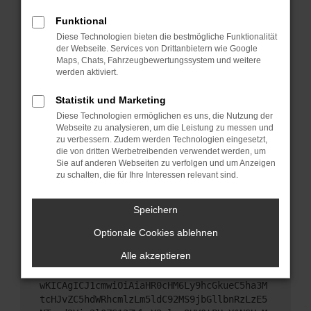
Starte dein Gerät neu.
Funktional
Das kann manchmal helfen, vorübergehende
Diese Technologien bieten die bestmögliche Funktionalität
Probleme zu beheben.
der Webseite. Services von Drittanbietern wie Google
Stelle sicher, dass dein Browser und dein
Maps, Chats, Fahrzeugbewertungssystem und weitere
werden aktiviert.
Betriebssystem auf dem neuesten Stand sind.
Veraltete Software birgt nicht nur ein
Statistik und Marketing
Sicherheitsrisiko, sondern kann auch dazu führen,
Diese Technologien ermöglichen es uns, die Nutzung der
dass bestimmte Funktionen nicht mehr
Webseite zu analysieren, um die Leistung zu messen und
unterstützt werden.
zu verbessern. Zudem werden Technologien eingesetzt,
Wende dich an den Webseitenbetreiber.
die von dritten Werbetreibenden verwendet werden, um
Sie auf anderen Webseiten zu verfolgen und um Anzeigen
Wenn du alle oben genannten Schritte versucht
zu schalten, die für Ihre Interessen relevant sind.
hast, kontaktiere uns bitte. Wir werden versuchen,
das Problem zu beheben. Du kannst uns diesen
Speichern
Text schicken, um uns bei der Fehlersuche zu
unterstützen:
Optionale Cookies ablehnen
Alle akzeptieren
ewogICJuYW1lIjogIk5ldHdvcmtFcnJvciIsCiAgI
mNvbmZpZyI6IHsKICAgICJtZXRob2QiOiAiR0VUIi
wKICAgICJ1cmwiOiAiaHR0cHM6Ly9hcGkueC5ha3M
tcHJvZC5hdWRhcmlzLm5ldC92MS9jbGllbnRzLzE5