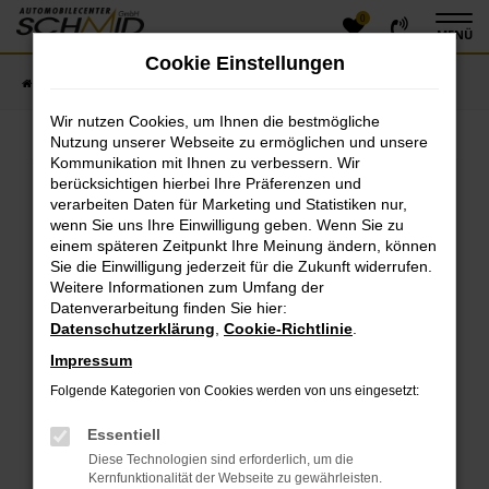
0
Zum
MENÜ
Hauptinhalt
Cookie Einstellungen
springen
Startseite
Fahrzeugangebote
Fahrzeugsuche
Wir nutzen Cookies, um Ihnen die bestmögliche
Nutzung unserer Webseite zu ermöglichen und unsere
Kommunikation mit Ihnen zu verbessern. Wir
Fehler: Network Error
berücksichtigen hierbei Ihre Präferenzen und
verarbeiten Daten für Marketing und Statistiken nur,
Beim Laden ist ein Fehler aufgetreten.
wenn Sie uns Ihre Einwilligung geben. Wenn Sie zu
einem späteren Zeitpunkt Ihre Meinung ändern, können
Hier sind ein paar Tipps, die dir helfen können:
Sie die Einwilligung jederzeit für die Zukunft widerrufen.
Überprüfe deine Firewall und deine
Weitere Informationen zum Umfang der
Datenverarbeitung finden Sie hier:
Internetverbindung.
Datenschutzerklärung
,
Cookie-Richtlinie
.
Laden andere Webseiten, zum Beispiel deine
Suchmaschine?
Impressum
Prüfe deine Browsererweiterungen.
Folgende Kategorien von Cookies werden von uns eingesetzt:
Manche Erweiterungen, wie Werbeblocker, können
das Laden bestimmter Seiten verhindern.
Essentiell
Funktioniert die Seite in einem anderen Browser
Diese Technologien sind erforderlich, um die
oder in einem privaten Fenster?
Kernfunktionalität der Webseite zu gewährleisten.