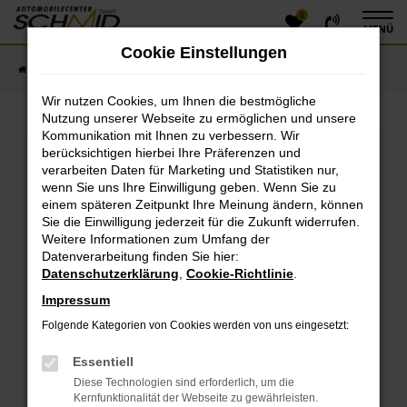
0
Zum
MENÜ
Hauptinhalt
Cookie Einstellungen
springen
Startseite
Fahrzeugangebote
Fahrzeugsuche
Wir nutzen Cookies, um Ihnen die bestmögliche
Nutzung unserer Webseite zu ermöglichen und unsere
Kommunikation mit Ihnen zu verbessern. Wir
Fehler: Network Error
berücksichtigen hierbei Ihre Präferenzen und
verarbeiten Daten für Marketing und Statistiken nur,
Beim Laden ist ein Fehler aufgetreten.
wenn Sie uns Ihre Einwilligung geben. Wenn Sie zu
einem späteren Zeitpunkt Ihre Meinung ändern, können
Hier sind ein paar Tipps, die dir helfen können:
Sie die Einwilligung jederzeit für die Zukunft widerrufen.
Überprüfe deine Firewall und deine
Weitere Informationen zum Umfang der
Datenverarbeitung finden Sie hier:
Internetverbindung.
Datenschutzerklärung
,
Cookie-Richtlinie
.
Laden andere Webseiten, zum Beispiel deine
Suchmaschine?
Impressum
Prüfe deine Browsererweiterungen.
Folgende Kategorien von Cookies werden von uns eingesetzt:
Manche Erweiterungen, wie Werbeblocker, können
das Laden bestimmter Seiten verhindern.
Essentiell
Funktioniert die Seite in einem anderen Browser
Diese Technologien sind erforderlich, um die
oder in einem privaten Fenster?
Kernfunktionalität der Webseite zu gewährleisten.