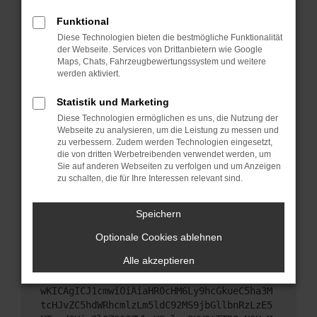
Starte dein Gerät neu.
Funktional
Das kann manchmal helfen, vorübergehende
Diese Technologien bieten die bestmögliche Funktionalität
Probleme zu beheben.
der Webseite. Services von Drittanbietern wie Google
Stelle sicher, dass dein Browser und dein
Maps, Chats, Fahrzeugbewertungssystem und weitere
werden aktiviert.
Betriebssystem auf dem neuesten Stand sind.
Veraltete Software birgt nicht nur ein
Statistik und Marketing
Sicherheitsrisiko, sondern kann auch dazu führen,
Diese Technologien ermöglichen es uns, die Nutzung der
dass bestimmte Funktionen nicht mehr
Webseite zu analysieren, um die Leistung zu messen und
unterstützt werden.
zu verbessern. Zudem werden Technologien eingesetzt,
Wende dich an den Webseitenbetreiber.
die von dritten Werbetreibenden verwendet werden, um
Sie auf anderen Webseiten zu verfolgen und um Anzeigen
Wenn du alle oben genannten Schritte versucht
zu schalten, die für Ihre Interessen relevant sind.
hast, kontaktiere uns bitte. Wir werden versuchen,
das Problem zu beheben. Du kannst uns diesen
Speichern
Text schicken, um uns bei der Fehlersuche zu
unterstützen:
Optionale Cookies ablehnen
Alle akzeptieren
ewogICJuYW1lIjogIk5ldHdvcmtFcnJvciIsCiAgI
mNvbmZpZyI6IHsKICAgICJtZXRob2QiOiAiR0VUIi
wKICAgICJ1cmwiOiAiaHR0cHM6Ly9hcGkueC5ha3M
tcHJvZC5hdWRhcmlzLm5ldC92MS9jbGllbnRzLzE5