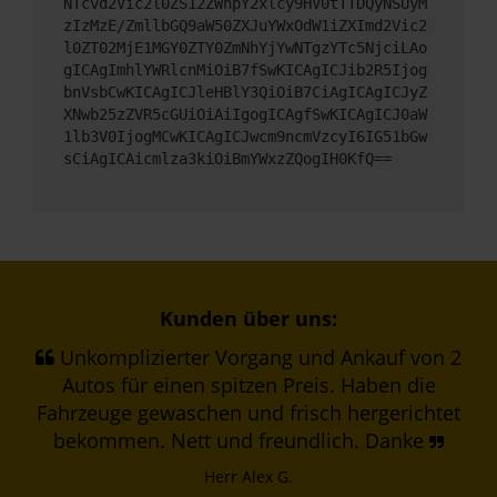
NTcvd2Vic2l0ZS12ZWhpY2xlcy9HV0tTTDQyNSUyM
zIzMzE/ZmllbGQ9aW50ZXJuYWxOdW1iZXImd2Vic2
l0ZT02MjE1MGY0ZTY0ZmNhYjYwNTgzYTc5NjciLAo
gICAgImhlYWRlcnMiOiB7fSwKICAgICJib2R5Ijog
bnVsbCwKICAgICJleHBlY3QiOiB7CiAgICAgICJyZ
XNwb25zZVR5cGUiOiAiIgogICAgfSwKICAgICJ0aW
1lb3V0IjogMCwKICAgICJwcm9ncmVzcyI6IG51bGw
sCiAgICAicmlza3kiOiBmYWxzZQogIH0KfQ==
Kunden über uns:
Unkomplizierter Vorgang und Ankauf von 2
Autos für einen spitzen Preis. Haben die
Fahrzeuge gewaschen und frisch hergerichtet
bekommen. Nett und freundlich. Danke
Herr Alex G.