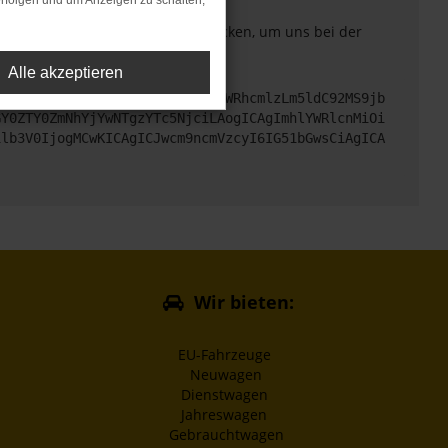
rfolgen und um Anzeigen zu schalten,
. Du kannst uns diesen Text schicken, um uns bei der
Alle akzeptieren
cHM6Ly9hcGkueC5ha3MtcHJvZC5hdWRhcmlzLm5ldC92MS9jb
GY0ZTY0ZmNhYjYwNTgzYTc5NjciLAogICAgImhlYWRlcnMiOi
1lb3V0IjogMCwKICAgICJwcm9ncmVzcyI6IG51bGwsCiAgICA
Wir bieten:
EU-Fahrzeuge
Neuwagen
Dienstwagen
Jahreswagen
Gebrauchtwagen