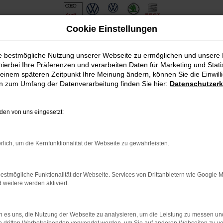
Cookie Einstellungen
ie bestmögliche Nutzung unserer Webseite zu ermöglichen und unsere
hierbei Ihre Präferenzen und verarbeiten Daten für Marketing und Stati
einem späteren Zeitpunkt Ihre Meinung ändern, können Sie die Einwillig
en zum Umfang der Datenverarbeitung finden Sie hier:
Datenschutzerk
en von uns eingesetzt:
.
ine?
rlich, um die Kernfunktionalität der Webseite zu gewährleisten.
en bestimmter Seiten verhindern. Funktioniert die Seite in eine
estmögliche Funktionalität der Webseite. Services von Drittanbietern wie Google 
eitere werden aktiviert.
u beheben.
em auf dem neuesten Stand sind.
o, sondern kann auch dazu führen, dass bestimmte Funktionen nicht
 es uns, die Nutzung der Webseite zu analysieren, um die Leistung zu messen u