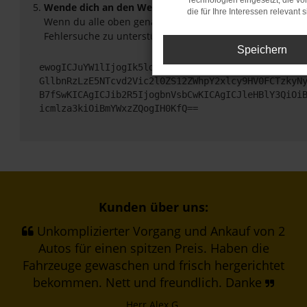
Technologien eingesetzt, die v
Wende dich an den Webseitenbetreiber.
die für Ihre Interessen relevant s
Wenn du alle oben genannten Schritte versucht hast, ko
Fehlersuche zu unterstützen:
Speichern
ewogICJuYW1lIjogIk5ldHdvcmtFcnJvciIsCiAgImNvbmZp
GllbnRzLzE5NTcvd2Vic2l0ZS12ZWhpY2xlcy9HV0FCTzkyN
B7fSwKICAgICJib2R5IjogbnVsbCwKICAgICJleHBlY3QiOi
icmlza3kiOiBmYWxzZQogIH0KfQ==
Kunden über uns:
Unkomplizierter Vorgang und Ankauf von 2
Autos für einen spitzen Preis. Haben die
Fahrzeuge gewaschen und frisch hergerichtet
bekommen. Nett und freundlich. Danke
Herr Alex G.