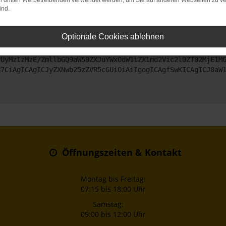
on dritten Werbetreibenden verwendet werden, um Sie auf anderen Webseiten zu ve
ind.
ntaktiere uns bitte. Wir werden versuchen, das Problem zu beheben
Optionale Cookies ablehnen
ZyI6IHsKICAgICJtZXRob2QiOiAiR0VUIiwKICAgICJ1cmwiOiAiaHR0
yUyMzIzMzE/ZmllbGQ9aW50ZXJuYWxOdW1iZXImd2Vic2l0ZT02MjE1M
B7CiAgICAgICJyZXNwb25zZVR5cGUiOiAiIgogICAgfSwKICAgICJ0aW
Öffnungszeiten & Kontakt
Montag bis Freitag:
07:15 bis 18:00 Uhr
Samstag:
09:00 bis 12:00 Uhr