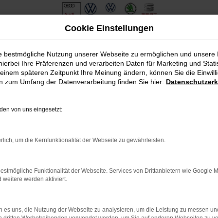
Cookie Einstellungen
ie bestmögliche Nutzung unserer Webseite zu ermöglichen und unsere
hierbei Ihre Präferenzen und verarbeiten Daten für Marketing und Stati
einem späteren Zeitpunkt Ihre Meinung ändern, können Sie die Einwillig
en zum Umfang der Datenverarbeitung finden Sie hier:
Datenschutzerk
en von uns eingesetzt:
.
ine?
rlich, um die Kernfunktionalität der Webseite zu gewährleisten.
en bestimmter Seiten verhindern. Funktioniert die Seite in eine
estmögliche Funktionalität der Webseite. Services von Drittanbietern wie Google 
eitere werden aktiviert.
u beheben.
em auf dem neuesten Stand sind.
o, sondern kann auch dazu führen, dass bestimmte Funktionen nicht
 es uns, die Nutzung der Webseite zu analysieren, um die Leistung zu messen u