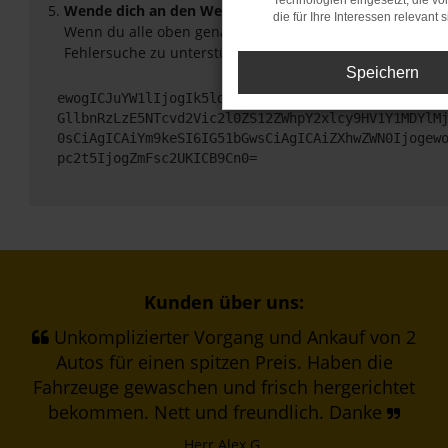
Technologien eingesetzt, die v
Wende dich an den Webseitenbetreiber.
die für Ihre Interessen relevant s
Wenn du alle oben genannten Schritte versucht hast, ko
Fehlersuche zu unterstützen:
Speichern
ewogICJuYW1lIjogIk5ldHdvcmtFcnJvciIsCiAgImNvbmZp
GllbnRzLzE5NTcvd2Vic2l0ZS12ZWhpY2xlcy9HV1Y1MDYlM
0sCiAgICAiYm9keSI6IG51bGwsCiAgICAiZXhwZWN0Ijogew
pc2t5IjogZmFsc2UKICB9Cn0=
Kunden über uns:
Unkomplizierter Vorgang und Ankauf von 2
Autos für einen spitzen Preis. Haben die
Fahrzeuge gewaschen und frisch hergerichtet
bekommen. Nett und freundlich. Danke
Herr Alex G.