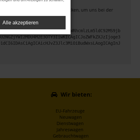
rfolgen und um Anzeigen zu schalten,
. Du kannst uns diesen Text schicken, um uns bei der
Alle akzeptieren
cHM6Ly9hcGkueC5ha3MtcHJvZC5hdWRhcmlzLm5ldC92MS9jb
GU2NGZjYWI2MDU4M2E3OTY3IiwKICAgICJoZWFkZXJzIjoge3
91dCI6IDAsCiAgICAicHJvZ3Jlc3MiOiBudWxsLAogICAgInJ
Wir bieten:
EU-Fahrzeuge
Neuwagen
Dienstwagen
Jahreswagen
Gebrauchtwagen