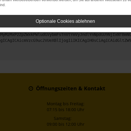
on dritten Werbetreibenden verwendet werden, um Sie auf anderen Webseiten zu ve
ind.
ntaktiere uns bitte. Wir werden versuchen, das Problem zu beheben
Optionale Cookies ablehnen
ZyI6IHsKICAgICJtZXRob2QiOiAiR0VUIiwKICAgICJ1cmwiOiAiaHR0
jMyMzMxP2ZpZWxkPWludGVybmFsTnVtYmVyJndlYnNpdGU9NjIxNTBmN
ogICAgICAicmVzcG9uc2VUeXBlIjogIiIKICAgIH0sCiAgICAidGltZW
Öffnungszeiten & Kontakt
Montag bis Freitag:
07:15 bis 18:00 Uhr
Samstag:
09:00 bis 12:00 Uhr