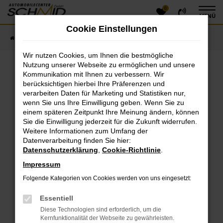
0
Zum
MENÜ
Hauptinhalt
Cookie Einstellungen
springen
Startseite
Fahrzeugangebote
Fahrzeugsuche
Wir nutzen Cookies, um Ihnen die bestmögliche
Nutzung unserer Webseite zu ermöglichen und unsere
Kommunikation mit Ihnen zu verbessern. Wir
Fehler: Network Error
berücksichtigen hierbei Ihre Präferenzen und
verarbeiten Daten für Marketing und Statistiken nur,
Beim Laden ist ein Fehler aufgetreten.
wenn Sie uns Ihre Einwilligung geben. Wenn Sie zu
einem späteren Zeitpunkt Ihre Meinung ändern, können
Hier sind ein paar Tipps, die dir helfen können:
Sie die Einwilligung jederzeit für die Zukunft widerrufen.
Überprüfe deine Firewall und deine
Weitere Informationen zum Umfang der
Datenverarbeitung finden Sie hier:
Internetverbindung.
Datenschutzerklärung
,
Cookie-Richtlinie
.
Laden andere Webseiten, zum Beispiel deine
Suchmaschine?
Impressum
Prüfe deine Browsererweiterungen.
Folgende Kategorien von Cookies werden von uns eingesetzt:
Manche Erweiterungen, wie Werbeblocker, können
das Laden bestimmter Seiten verhindern.
Essentiell
Funktioniert die Seite in einem anderen Browser
Diese Technologien sind erforderlich, um die
oder in einem privaten Fenster?
Kernfunktionalität der Webseite zu gewährleisten.