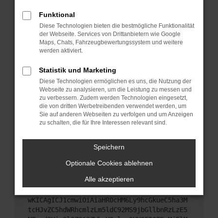
Starte dein Gerät neu.
Funktional
Das kann manchmal helfen, vorübergehende
Diese Technologien bieten die bestmögliche Funktionalität
Probleme zu beheben.
der Webseite. Services von Drittanbietern wie Google
Stelle sicher, dass dein Browser und dein
Maps, Chats, Fahrzeugbewertungssystem und weitere
werden aktiviert.
Betriebssystem auf dem neuesten Stand sind.
Veraltete Software birgt nicht nur ein
Statistik und Marketing
Sicherheitsrisiko, sondern kann auch dazu führen,
Diese Technologien ermöglichen es uns, die Nutzung der
dass bestimmte Funktionen nicht mehr
Webseite zu analysieren, um die Leistung zu messen und
unterstützt werden.
zu verbessern. Zudem werden Technologien eingesetzt,
Wende dich an den Webseitenbetreiber.
die von dritten Werbetreibenden verwendet werden, um
Sie auf anderen Webseiten zu verfolgen und um Anzeigen
Wenn du alle oben genannten Schritte versucht
zu schalten, die für Ihre Interessen relevant sind.
hast, kontaktiere uns bitte. Wir werden versuchen,
das Problem zu beheben. Du kannst uns diesen
Speichern
Text schicken, um uns bei der Fehlersuche zu
unterstützen:
Optionale Cookies ablehnen
Alle akzeptieren
ewogICJuYW1lIjogIk5ldHdvcmtFcnJvciIsCiAgI
mNvbmZpZyI6IHsKICAgICJtZXRob2QiOiAiR0VUIi
wKICAgICJ1cmwiOiAiaHR0cHM6Ly9hcGkueC5ha3M
tcHJvZC5hdWRhcmlzLm5ldC92MS9jbGllbnRzLzE5