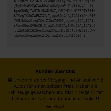
NTcvd2Vic2l0ZS12ZWhpY2xlcy9HV0FIQTEzMjElM
jMyMzMxP2ZpZWxkPWludGVybmFsTnVtYmVyJndlYn
NpdGU9NjIxNTBmNGU2NGZjYWI2MDU4M2E3OTY3Iiw
KICAgICJoZWFkZXJzIjoge30sCiAgICAiYm9keSI6
IG51bGwsCiAgICAiZXhwZWN0IjogewogICAgICAic
mVzcG9uc2VUeXBlIjogIiIKICAgIH0sCiAgICAidG
ltZW91dCI6IDAsCiAgICAicHJvZ3Jlc3MiOiBudWx
sLAogICAgInJpc2t5IjogZmFsc2UKICB9Cn0=
Kunden über uns:
Unkomplizierter Vorgang und Ankauf von 2
Autos für einen spitzen Preis. Haben die
Fahrzeuge gewaschen und frisch hergerichtet
bekommen. Nett und freundlich. Danke
Herr Alex G.