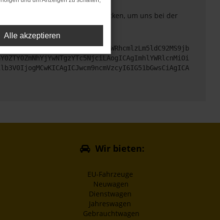
rfolgen und um Anzeigen zu schalten,
. Du kannst uns diesen Text schicken, um uns bei der
Alle akzeptieren
cHM6Ly9hcGkueC5ha3MtcHJvZC5hdWRhcmlzLm5ldC92MS9jb
GY0ZTY0ZmNhYjYwNTgzYTc5NjciLAogICAgImhlYWRlcnMiOi
1lb3V0IjogMCwKICAgICJwcm9ncmVzcyI6IG51bGwsCiAgICA
Wir bieten:
EU-Fahrzeuge
Neuwagen
Dienstwagen
Jahreswagen
Gebrauchtwagen