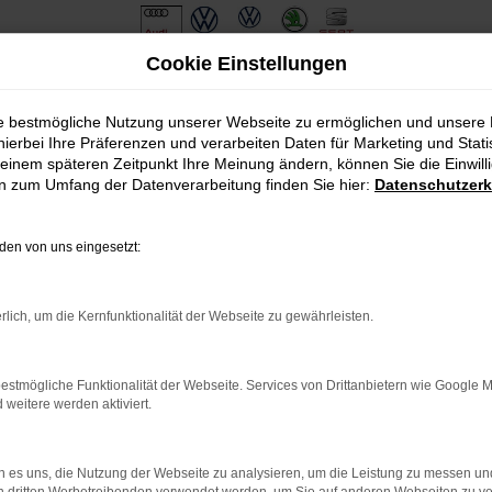
Cookie Einstellungen
ie bestmögliche Nutzung unserer Webseite zu ermöglichen und unsere
hierbei Ihre Präferenzen und verarbeiten Daten für Marketing und Stati
einem späteren Zeitpunkt Ihre Meinung ändern, können Sie die Einwillig
en zum Umfang der Datenverarbeitung finden Sie hier:
Datenschutzerk
en von uns eingesetzt:
.
ine?
rlich, um die Kernfunktionalität der Webseite zu gewährleisten.
en bestimmter Seiten verhindern. Funktioniert die Seite in eine
estmögliche Funktionalität der Webseite. Services von Drittanbietern wie Google 
eitere werden aktiviert.
u beheben.
em auf dem neuesten Stand sind.
o, sondern kann auch dazu führen, dass bestimmte Funktionen nicht
 es uns, die Nutzung der Webseite zu analysieren, um die Leistung zu messen u