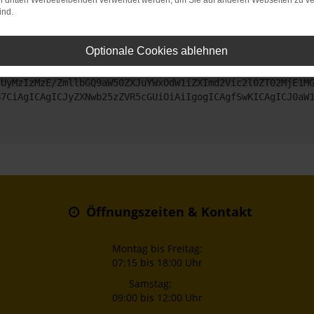
on dritten Werbetreibenden verwendet werden, um Sie auf anderen Webseiten zu ve
ind.
ntaktiere uns bitte. Wir werden versuchen, das Problem zu beheben
Optionale Cookies ablehnen
ZyI6IHsKICAgICJtZXRob2QiOiAiR0VUIiwKICAgICJ1cmwiOiAiaHR0
CUyMzIzMzE/ZmllbGQ9aW50ZXJuYWxOdW1iZXImd2Vic2l0ZT02MjE1M
B7CiAgICAgICJyZXNwb25zZVR5cGUiOiAiIgogICAgfSwKICAgICJ0aW
Öffnungszeiten & Kontakt
Montag bis Freitag:
07:15 bis 18:00 Uhr
Samstag:
09:00 bis 12:00 Uhr