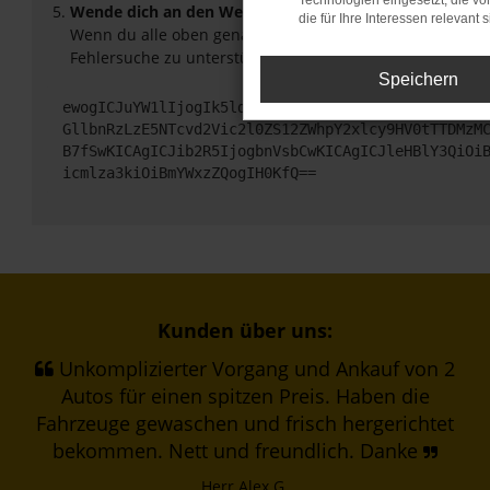
Technologien eingesetzt, die v
Wende dich an den Webseitenbetreiber.
die für Ihre Interessen relevant s
Wenn du alle oben genannten Schritte versucht hast, ko
Fehlersuche zu unterstützen:
Speichern
ewogICJuYW1lIjogIk5ldHdvcmtFcnJvciIsCiAgImNvbmZp
GllbnRzLzE5NTcvd2Vic2l0ZS12ZWhpY2xlcy9HV0tTTDMzM
B7fSwKICAgICJib2R5IjogbnVsbCwKICAgICJleHBlY3QiOi
icmlza3kiOiBmYWxzZQogIH0KfQ==
Kunden über uns:
Unkomplizierter Vorgang und Ankauf von 2
Autos für einen spitzen Preis. Haben die
Fahrzeuge gewaschen und frisch hergerichtet
bekommen. Nett und freundlich. Danke
Herr Alex G.