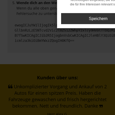
Technologien eingesetzt, die v
Wende dich an den Webseitenbetreiber.
die für Ihre Interessen relevant s
Wenn du alle oben genannten Schritte versucht hast, ko
Fehlersuche zu unterstützen:
Speichern
ewogICJuYW1lIjogIk5ldHdvcmtFcnJvciIsCiAgImNvbmZp
GllbnRzLzE5NTcvd2Vic2l0ZS12ZWhpY2xlcy9HV0tTTDQzM
B7fSwKICAgICJib2R5IjogbnVsbCwKICAgICJleHBlY3QiOi
icmlza3kiOiBmYWxzZQogIH0KfQ==
Kunden über uns:
Unkomplizierter Vorgang und Ankauf von 2
Autos für einen spitzen Preis. Haben die
Fahrzeuge gewaschen und frisch hergerichtet
bekommen. Nett und freundlich. Danke
Herr Alex G.