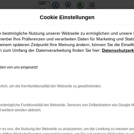
Cookie Einstellungen
ie bestmögliche Nutzung unserer Webseite zu ermöglichen und unsere
hierbei Ihre Präferenzen und verarbeiten Daten für Marketing und Stati
einem späteren Zeitpunkt Ihre Meinung ändern, können Sie die Einwillig
en zum Umfang der Datenverarbeitung finden Sie hier:
Datenschutzerk
en von uns eingesetzt:
.
ine?
rlich, um die Kernfunktionalität der Webseite zu gewährleisten.
en bestimmter Seiten verhindern. Funktioniert die Seite in eine
estmögliche Funktionalität der Webseite. Services von Drittanbietern wie Google 
eitere werden aktiviert.
u beheben.
em auf dem neuesten Stand sind.
o, sondern kann auch dazu führen, dass bestimmte Funktionen nicht
 es uns, die Nutzung der Webseite zu analysieren, um die Leistung zu messen u