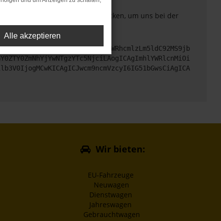
rfolgen und um Anzeigen zu schalten,
. Du kannst uns diesen Text schicken, um uns bei der
Alle akzeptieren
cHM6Ly9hcGkueC5ha3MtcHJvZC5hdWRhcmlzLm5ldC92MS9jb
GY0ZTY0ZmNhYjYwNTgzYTc5NjciLAogICAgImhlYWRlcnMiOi
1lb3V0IjogMCwKICAgICJwcm9ncmVzcyI6IG51bGwsCiAgICA
Wir bieten:
EU-Fahrzeuge
Neuwagen
Dienstwagen
Jahreswagen
Gebrauchtwagen