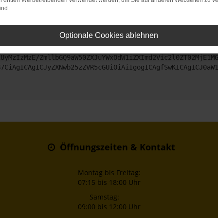
on dritten Werbetreibenden verwendet werden, um Sie auf anderen Webseiten zu ve
ind.
ntaktiere uns bitte. Wir werden versuchen, das Problem zu beheben
Optionale Cookies ablehnen
ZyI6IHsKICAgICJtZXRob2QiOiAiR0VUIiwKICAgICJ1cmwiOiAiaHR0
iUyMzIzMzE/ZmllbGQ9aW50ZXJuYWxOdW1iZXImd2Vic2l0ZT02MjE1M
B7CiAgICAgICJyZXNwb25zZVR5cGUiOiAiIgogICAgfSwKICAgICJ0aW
Öffnungszeiten & Kontakt
Montag bis Freitag:
07:15 bis 18:00 Uhr
Samstag:
09:00 bis 12:00 Uhr