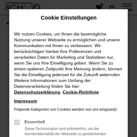
0
Zum
MENÜ
Hauptinhalt
Cookie Einstellungen
springen
Startseite
Fahrzeugangebote
Fahrzeugsuche
Wir nutzen Cookies, um Ihnen die bestmögliche
Nutzung unserer Webseite zu ermöglichen und unsere
Kommunikation mit Ihnen zu verbessern. Wir
Fehler: Network Error
berücksichtigen hierbei Ihre Präferenzen und
verarbeiten Daten für Marketing und Statistiken nur,
Beim Laden ist ein Fehler aufgetreten.
wenn Sie uns Ihre Einwilligung geben. Wenn Sie zu
einem späteren Zeitpunkt Ihre Meinung ändern, können
Hier sind ein paar Tipps, die dir helfen können:
Sie die Einwilligung jederzeit für die Zukunft widerrufen.
Überprüfe deine Firewall und deine
Weitere Informationen zum Umfang der
Datenverarbeitung finden Sie hier:
Internetverbindung.
Datenschutzerklärung
,
Cookie-Richtlinie
.
Laden andere Webseiten, zum Beispiel deine
Suchmaschine?
Impressum
Prüfe deine Browsererweiterungen.
Folgende Kategorien von Cookies werden von uns eingesetzt:
Manche Erweiterungen, wie Werbeblocker, können
das Laden bestimmter Seiten verhindern.
Essentiell
Funktioniert die Seite in einem anderen Browser
Diese Technologien sind erforderlich, um die
oder in einem privaten Fenster?
Kernfunktionalität der Webseite zu gewährleisten.