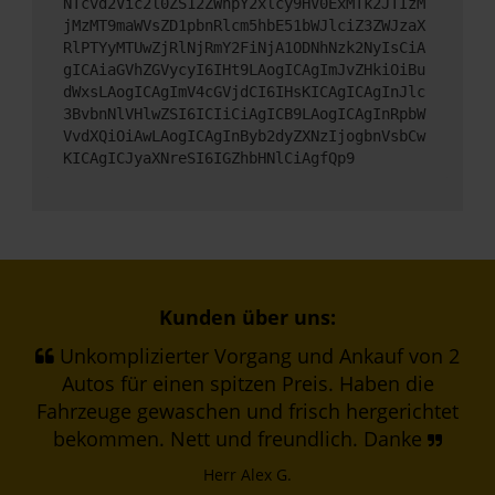
NTcvd2Vic2l0ZS12ZWhpY2xlcy9HV0ExMTk2JTIzM
jMzMT9maWVsZD1pbnRlcm5hbE51bWJlciZ3ZWJzaX
RlPTYyMTUwZjRlNjRmY2FiNjA1ODNhNzk2NyIsCiA
gICAiaGVhZGVycyI6IHt9LAogICAgImJvZHkiOiBu
dWxsLAogICAgImV4cGVjdCI6IHsKICAgICAgInJlc
3BvbnNlVHlwZSI6ICIiCiAgICB9LAogICAgInRpbW
VvdXQiOiAwLAogICAgInByb2dyZXNzIjogbnVsbCw
KICAgICJyaXNreSI6IGZhbHNlCiAgfQp9
Kunden über uns:
Unkomplizierter Vorgang und Ankauf von 2
Autos für einen spitzen Preis. Haben die
Fahrzeuge gewaschen und frisch hergerichtet
bekommen. Nett und freundlich. Danke
Herr Alex G.