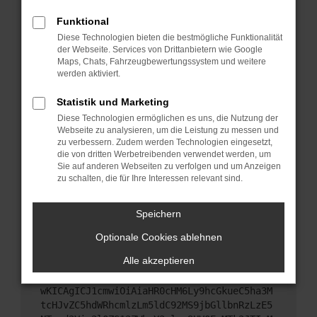
Starte dein Gerät neu.
Funktional
Das kann manchmal helfen, vorübergehende
Diese Technologien bieten die bestmögliche Funktionalität
Probleme zu beheben.
der Webseite. Services von Drittanbietern wie Google
Stelle sicher, dass dein Browser und dein
Maps, Chats, Fahrzeugbewertungssystem und weitere
werden aktiviert.
Betriebssystem auf dem neuesten Stand sind.
Veraltete Software birgt nicht nur ein
Statistik und Marketing
Sicherheitsrisiko, sondern kann auch dazu führen,
Diese Technologien ermöglichen es uns, die Nutzung der
dass bestimmte Funktionen nicht mehr
Webseite zu analysieren, um die Leistung zu messen und
unterstützt werden.
zu verbessern. Zudem werden Technologien eingesetzt,
Wende dich an den Webseitenbetreiber.
die von dritten Werbetreibenden verwendet werden, um
Sie auf anderen Webseiten zu verfolgen und um Anzeigen
Wenn du alle oben genannten Schritte versucht
zu schalten, die für Ihre Interessen relevant sind.
hast, kontaktiere uns bitte. Wir werden versuchen,
das Problem zu beheben. Du kannst uns diesen
Speichern
Text schicken, um uns bei der Fehlersuche zu
unterstützen:
Optionale Cookies ablehnen
Alle akzeptieren
ewogICJuYW1lIjogIk5ldHdvcmtFcnJvciIsCiAgI
mNvbmZpZyI6IHsKICAgICJtZXRob2QiOiAiR0VUIi
wKICAgICJ1cmwiOiAiaHR0cHM6Ly9hcGkueC5ha3M
tcHJvZC5hdWRhcmlzLm5ldC92MS9jbGllbnRzLzE5