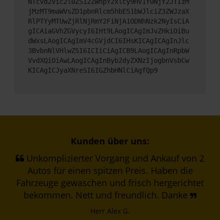
NTcvd2Vic2l0ZS12ZWhpY2xlcy9HV1Y0NjY2JTIzM
jMzMT9maWVsZD1pbnRlcm5hbE51bWJlciZ3ZWJzaX
RlPTYyMTUwZjRlNjRmY2FiNjA1ODNhNzk2NyIsCiA
gICAiaGVhZGVycyI6IHt9LAogICAgImJvZHkiOiBu
dWxsLAogICAgImV4cGVjdCI6IHsKICAgICAgInJlc
3BvbnNlVHlwZSI6ICIiCiAgICB9LAogICAgInRpbW
VvdXQiOiAwLAogICAgInByb2dyZXNzIjogbnVsbCw
KICAgICJyaXNreSI6IGZhbHNlCiAgfQp9
Kunden über uns:
Unkomplizierter Vorgang und Ankauf von 2
Autos für einen spitzen Preis. Haben die
Fahrzeuge gewaschen und frisch hergerichtet
bekommen. Nett und freundlich. Danke
Herr Alex G.