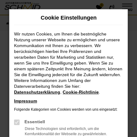
0
Zum
MENÜ
Hauptinhalt
Cookie Einstellungen
springen
Startseite
Fahrzeugangebote
Fahrzeugsuche
Wir nutzen Cookies, um Ihnen die bestmögliche
Nutzung unserer Webseite zu ermöglichen und unsere
Kommunikation mit Ihnen zu verbessern. Wir
Fehler: Network Error
berücksichtigen hierbei Ihre Präferenzen und
verarbeiten Daten für Marketing und Statistiken nur,
Beim Laden ist ein Fehler aufgetreten.
wenn Sie uns Ihre Einwilligung geben. Wenn Sie zu
einem späteren Zeitpunkt Ihre Meinung ändern, können
Hier sind ein paar Tipps, die dir helfen können:
Sie die Einwilligung jederzeit für die Zukunft widerrufen.
Überprüfe deine Firewall und deine
Weitere Informationen zum Umfang der
Datenverarbeitung finden Sie hier:
Internetverbindung.
Datenschutzerklärung
,
Cookie-Richtlinie
.
Laden andere Webseiten, zum Beispiel deine
Suchmaschine?
Impressum
Prüfe deine Browsererweiterungen.
Folgende Kategorien von Cookies werden von uns eingesetzt:
Manche Erweiterungen, wie Werbeblocker, können
das Laden bestimmter Seiten verhindern.
Essentiell
Funktioniert die Seite in einem anderen Browser
Diese Technologien sind erforderlich, um die
oder in einem privaten Fenster?
Kernfunktionalität der Webseite zu gewährleisten.