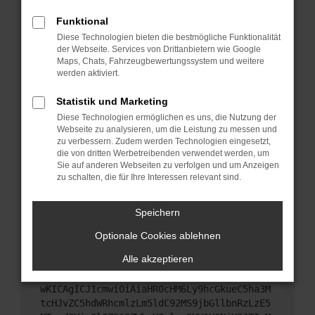
Starte dein Gerät neu.
Funktional
Das kann manchmal helfen, vorübergehende
Diese Technologien bieten die bestmögliche Funktionalität
Probleme zu beheben.
der Webseite. Services von Drittanbietern wie Google
Stelle sicher, dass dein Browser und dein
Maps, Chats, Fahrzeugbewertungssystem und weitere
werden aktiviert.
Betriebssystem auf dem neuesten Stand sind.
Veraltete Software birgt nicht nur ein
Statistik und Marketing
Sicherheitsrisiko, sondern kann auch dazu führen,
Diese Technologien ermöglichen es uns, die Nutzung der
dass bestimmte Funktionen nicht mehr
Webseite zu analysieren, um die Leistung zu messen und
unterstützt werden.
zu verbessern. Zudem werden Technologien eingesetzt,
Wende dich an den Webseitenbetreiber.
die von dritten Werbetreibenden verwendet werden, um
Sie auf anderen Webseiten zu verfolgen und um Anzeigen
Wenn du alle oben genannten Schritte versucht
zu schalten, die für Ihre Interessen relevant sind.
hast, kontaktiere uns bitte. Wir werden versuchen,
das Problem zu beheben. Du kannst uns diesen
Speichern
Text schicken, um uns bei der Fehlersuche zu
unterstützen:
Optionale Cookies ablehnen
Alle akzeptieren
ewogICJuYW1lIjogIk5ldHdvcmtFcnJvciIsCiAgI
mNvbmZpZyI6IHsKICAgICJtZXRob2QiOiAiR0VUIi
wKICAgICJ1cmwiOiAiaHR0cHM6Ly9hcGkueC5ha3M
tcHJvZC5hdWRhcmlzLm5ldC92MS9jbGllbnRzLzE5