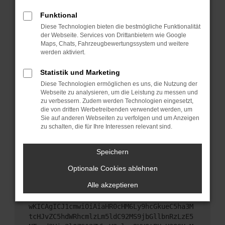
Starte dein Gerät neu.
Funktional
Das kann manchmal helfen, vorübergehende
Diese Technologien bieten die bestmögliche Funktionalität
Probleme zu beheben.
der Webseite. Services von Drittanbietern wie Google
Stelle sicher, dass dein Browser und dein
Maps, Chats, Fahrzeugbewertungssystem und weitere
werden aktiviert.
Betriebssystem auf dem neuesten Stand sind.
Veraltete Software birgt nicht nur ein
Statistik und Marketing
Sicherheitsrisiko, sondern kann auch dazu führen,
Diese Technologien ermöglichen es uns, die Nutzung der
dass bestimmte Funktionen nicht mehr
Webseite zu analysieren, um die Leistung zu messen und
unterstützt werden.
zu verbessern. Zudem werden Technologien eingesetzt,
Wende dich an den Webseitenbetreiber.
die von dritten Werbetreibenden verwendet werden, um
Sie auf anderen Webseiten zu verfolgen und um Anzeigen
Wenn du alle oben genannten Schritte versucht
zu schalten, die für Ihre Interessen relevant sind.
hast, kontaktiere uns bitte. Wir werden versuchen,
das Problem zu beheben. Du kannst uns diesen
Speichern
Text schicken, um uns bei der Fehlersuche zu
unterstützen:
Optionale Cookies ablehnen
Alle akzeptieren
ewogICJuYW1lIjogIk5ldHdvcmtFcnJvciIsCiAgI
mNvbmZpZyI6IHsKICAgICJtZXRob2QiOiAiR0VUIi
wKICAgICJ1cmwiOiAiaHR0cHM6Ly9hcGkueC5ha3M
tcHJvZC5hdWRhcmlzLm5ldC92MS9jbGllbnRzLzE5