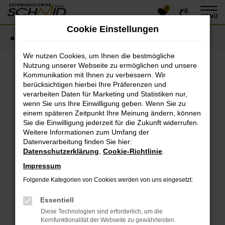
0
Zum
MENÜ
Hauptinhalt
Cookie Einstellungen
springen
Startseite
Fahrzeugangebote
Fahrzeugsuche
Wir nutzen Cookies, um Ihnen die bestmögliche
Nutzung unserer Webseite zu ermöglichen und unsere
Kommunikation mit Ihnen zu verbessern. Wir
Fehler: Network Error
berücksichtigen hierbei Ihre Präferenzen und
verarbeiten Daten für Marketing und Statistiken nur,
Beim Laden ist ein Fehler aufgetreten.
wenn Sie uns Ihre Einwilligung geben. Wenn Sie zu
einem späteren Zeitpunkt Ihre Meinung ändern, können
Hier sind ein paar Tipps, die dir helfen können:
Sie die Einwilligung jederzeit für die Zukunft widerrufen.
Überprüfe deine Firewall und deine
Weitere Informationen zum Umfang der
Datenverarbeitung finden Sie hier:
Internetverbindung.
Datenschutzerklärung
,
Cookie-Richtlinie
.
Laden andere Webseiten, zum Beispiel deine
Suchmaschine?
Impressum
Prüfe deine Browsererweiterungen.
Folgende Kategorien von Cookies werden von uns eingesetzt:
Manche Erweiterungen, wie Werbeblocker, können
das Laden bestimmter Seiten verhindern.
Essentiell
Funktioniert die Seite in einem anderen Browser
Diese Technologien sind erforderlich, um die
oder in einem privaten Fenster?
Kernfunktionalität der Webseite zu gewährleisten.