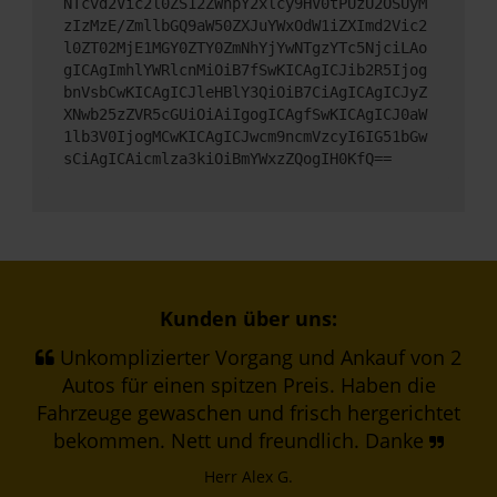
NTcvd2Vic2l0ZS12ZWhpY2xlcy9HV0tPUzU2OSUyM
zIzMzE/ZmllbGQ9aW50ZXJuYWxOdW1iZXImd2Vic2
l0ZT02MjE1MGY0ZTY0ZmNhYjYwNTgzYTc5NjciLAo
gICAgImhlYWRlcnMiOiB7fSwKICAgICJib2R5Ijog
bnVsbCwKICAgICJleHBlY3QiOiB7CiAgICAgICJyZ
XNwb25zZVR5cGUiOiAiIgogICAgfSwKICAgICJ0aW
1lb3V0IjogMCwKICAgICJwcm9ncmVzcyI6IG51bGw
sCiAgICAicmlza3kiOiBmYWxzZQogIH0KfQ==
Kunden über uns:
Unkomplizierter Vorgang und Ankauf von 2
Autos für einen spitzen Preis. Haben die
Fahrzeuge gewaschen und frisch hergerichtet
bekommen. Nett und freundlich. Danke
Herr Alex G.