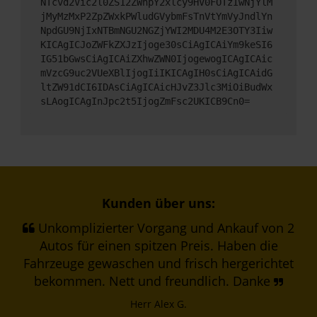
NTcvd2Vic2l0ZS12ZWhpY2xlcy9HV0FOTzIwNjYlM
jMyMzMxP2ZpZWxkPWludGVybmFsTnVtYmVyJndlYn
NpdGU9NjIxNTBmNGU2NGZjYWI2MDU4M2E3OTY3Iiw
KICAgICJoZWFkZXJzIjoge30sCiAgICAiYm9keSI6
IG51bGwsCiAgICAiZXhwZWN0IjogewogICAgICAic
mVzcG9uc2VUeXBlIjogIiIKICAgIH0sCiAgICAidG
ltZW91dCI6IDAsCiAgICAicHJvZ3Jlc3MiOiBudWx
sLAogICAgInJpc2t5IjogZmFsc2UKICB9Cn0=
Kunden über uns:
Unkomplizierter Vorgang und Ankauf von 2
Autos für einen spitzen Preis. Haben die
Fahrzeuge gewaschen und frisch hergerichtet
bekommen. Nett und freundlich. Danke
Herr Alex G.