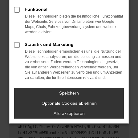
Starte dein Gerät neu.
Funktional
Das kann manchmal helfen, vorübergehende
Diese Technologien bieten die bestmögliche Funktionalität
Probleme zu beheben.
der Webseite. Services von Drittanbietern wie Google
Stelle sicher, dass dein Browser und dein
Maps, Chats, Fahrzeugbewertungssystem und weitere
werden aktiviert.
Betriebssystem auf dem neuesten Stand sind.
Veraltete Software birgt nicht nur ein
Statistik und Marketing
Sicherheitsrisiko, sondern kann auch dazu führen,
Diese Technologien ermöglichen es uns, die Nutzung der
dass bestimmte Funktionen nicht mehr
Webseite zu analysieren, um die Leistung zu messen und
unterstützt werden.
zu verbessern. Zudem werden Technologien eingesetzt,
Wende dich an den Webseitenbetreiber.
die von dritten Werbetreibenden verwendet werden, um
Sie auf anderen Webseiten zu verfolgen und um Anzeigen
Wenn du alle oben genannten Schritte versucht
zu schalten, die für Ihre Interessen relevant sind.
hast, kontaktiere uns bitte. Wir werden versuchen,
das Problem zu beheben. Du kannst uns diesen
Speichern
Text schicken, um uns bei der Fehlersuche zu
unterstützen:
Optionale Cookies ablehnen
Alle akzeptieren
ewogICJuYW1lIjogIk5ldHdvcmtFcnJvciIsCiAgI
mNvbmZpZyI6IHsKICAgICJtZXRob2QiOiAiR0VUIi
wKICAgICJ1cmwiOiAiaHR0cHM6Ly9hcGkueC5ha3M
tcHJvZC5hdWRhcmlzLm5ldC92MS9jbGllbnRzLzE5