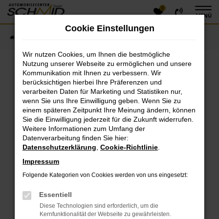
0
Zum
MENÜ
Hauptinhalt
Cookie Einstellungen
springen
Startseite
Fahrzeugangebote
Fahrzeugsuche
Wir nutzen Cookies, um Ihnen die bestmögliche
Nutzung unserer Webseite zu ermöglichen und unsere
Kommunikation mit Ihnen zu verbessern. Wir
Fehler: Network Error
berücksichtigen hierbei Ihre Präferenzen und
verarbeiten Daten für Marketing und Statistiken nur,
Beim Laden ist ein Fehler aufgetreten.
wenn Sie uns Ihre Einwilligung geben. Wenn Sie zu
einem späteren Zeitpunkt Ihre Meinung ändern, können
Hier sind ein paar Tipps, die dir helfen können:
Sie die Einwilligung jederzeit für die Zukunft widerrufen.
Überprüfe deine Firewall und deine
Weitere Informationen zum Umfang der
Datenverarbeitung finden Sie hier:
Internetverbindung.
Datenschutzerklärung
,
Cookie-Richtlinie
.
Laden andere Webseiten, zum Beispiel deine
Suchmaschine?
Impressum
Prüfe deine Browsererweiterungen.
Folgende Kategorien von Cookies werden von uns eingesetzt:
Manche Erweiterungen, wie Werbeblocker, können
das Laden bestimmter Seiten verhindern.
Essentiell
Funktioniert die Seite in einem anderen Browser
Diese Technologien sind erforderlich, um die
oder in einem privaten Fenster?
Kernfunktionalität der Webseite zu gewährleisten.