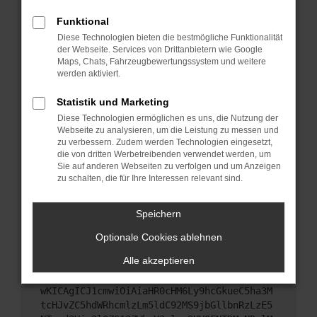
Starte dein Gerät neu.
Funktional
Das kann manchmal helfen, vorübergehende
Diese Technologien bieten die bestmögliche Funktionalität
Probleme zu beheben.
der Webseite. Services von Drittanbietern wie Google
Stelle sicher, dass dein Browser und dein
Maps, Chats, Fahrzeugbewertungssystem und weitere
werden aktiviert.
Betriebssystem auf dem neuesten Stand sind.
Veraltete Software birgt nicht nur ein
Statistik und Marketing
Sicherheitsrisiko, sondern kann auch dazu führen,
Diese Technologien ermöglichen es uns, die Nutzung der
dass bestimmte Funktionen nicht mehr
Webseite zu analysieren, um die Leistung zu messen und
unterstützt werden.
zu verbessern. Zudem werden Technologien eingesetzt,
Wende dich an den Webseitenbetreiber.
die von dritten Werbetreibenden verwendet werden, um
Sie auf anderen Webseiten zu verfolgen und um Anzeigen
Wenn du alle oben genannten Schritte versucht
zu schalten, die für Ihre Interessen relevant sind.
hast, kontaktiere uns bitte. Wir werden versuchen,
das Problem zu beheben. Du kannst uns diesen
Speichern
Text schicken, um uns bei der Fehlersuche zu
unterstützen:
Optionale Cookies ablehnen
Alle akzeptieren
ewogICJuYW1lIjogIk5ldHdvcmtFcnJvciIsCiAgI
mNvbmZpZyI6IHsKICAgICJtZXRob2QiOiAiR0VUIi
wKICAgICJ1cmwiOiAiaHR0cHM6Ly9hcGkueC5ha3M
tcHJvZC5hdWRhcmlzLm5ldC92MS9jbGllbnRzLzE5