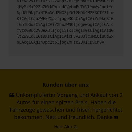
NTcvd2Vic2l0ZS12ZWhpY2xlcy9HV0FNTDMwNDclM
jMyMzMxP2ZpZWxkPWludGVybmFsTnVtYmVyJndlYn
NpdGU9NjIxNTBmNGU2NGZjYWI2MDU4M2E3OTY3Iiw
KICAgICJoZWFkZXJzIjoge30sCiAgICAiYm9keSI6
IG51bGwsCiAgICAiZXhwZWN0IjogewogICAgICAic
mVzcG9uc2VUeXBlIjogIiIKICAgIH0sCiAgICAidG
ltZW91dCI6IDAsCiAgICAicHJvZ3Jlc3MiOiBudWx
sLAogICAgInJpc2t5IjogZmFsc2UKICB9Cn0=
Kunden über uns:
Unkomplizierter Vorgang und Ankauf von 2
Autos für einen spitzen Preis. Haben die
Fahrzeuge gewaschen und frisch hergerichtet
bekommen. Nett und freundlich. Danke
Herr Alex G.