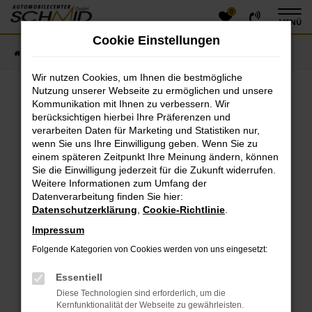
0
Zum
MENÜ
Hauptinhalt
Cookie Einstellungen
springen
Startseite
Fahrzeugangebote
Fahrzeugsuche
Wir nutzen Cookies, um Ihnen die bestmögliche
Nutzung unserer Webseite zu ermöglichen und unsere
Kommunikation mit Ihnen zu verbessern. Wir
Fehler: Network Error
berücksichtigen hierbei Ihre Präferenzen und
verarbeiten Daten für Marketing und Statistiken nur,
Beim Laden ist ein Fehler aufgetreten.
wenn Sie uns Ihre Einwilligung geben. Wenn Sie zu
einem späteren Zeitpunkt Ihre Meinung ändern, können
Hier sind ein paar Tipps, die dir helfen können:
Sie die Einwilligung jederzeit für die Zukunft widerrufen.
Überprüfe deine Firewall und deine
Weitere Informationen zum Umfang der
Datenverarbeitung finden Sie hier:
Internetverbindung.
Datenschutzerklärung
,
Cookie-Richtlinie
.
Laden andere Webseiten, zum Beispiel deine
Suchmaschine?
Impressum
Prüfe deine Browsererweiterungen.
Folgende Kategorien von Cookies werden von uns eingesetzt:
Manche Erweiterungen, wie Werbeblocker, können
das Laden bestimmter Seiten verhindern.
Essentiell
Funktioniert die Seite in einem anderen Browser
Diese Technologien sind erforderlich, um die
oder in einem privaten Fenster?
Kernfunktionalität der Webseite zu gewährleisten.