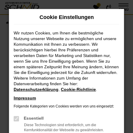
0
Zum
MENÜ
Hauptinhalt
Cookie Einstellungen
springen
Startseite
Fahrzeugangebote
Fahrzeugsuche
Wir nutzen Cookies, um Ihnen die bestmögliche
Nutzung unserer Webseite zu ermöglichen und unsere
Kommunikation mit Ihnen zu verbessern. Wir
Fehler: Network Error
berücksichtigen hierbei Ihre Präferenzen und
verarbeiten Daten für Marketing und Statistiken nur,
Beim Laden ist ein Fehler aufgetreten.
wenn Sie uns Ihre Einwilligung geben. Wenn Sie zu
einem späteren Zeitpunkt Ihre Meinung ändern, können
Hier sind ein paar Tipps, die dir helfen können:
Sie die Einwilligung jederzeit für die Zukunft widerrufen.
Überprüfe deine Firewall und deine
Weitere Informationen zum Umfang der
Datenverarbeitung finden Sie hier:
Internetverbindung.
Datenschutzerklärung
,
Cookie-Richtlinie
.
Laden andere Webseiten, zum Beispiel deine
Suchmaschine?
Impressum
Prüfe deine Browsererweiterungen.
Folgende Kategorien von Cookies werden von uns eingesetzt:
Manche Erweiterungen, wie Werbeblocker, können
das Laden bestimmter Seiten verhindern.
Essentiell
Funktioniert die Seite in einem anderen Browser
Diese Technologien sind erforderlich, um die
oder in einem privaten Fenster?
Kernfunktionalität der Webseite zu gewährleisten.