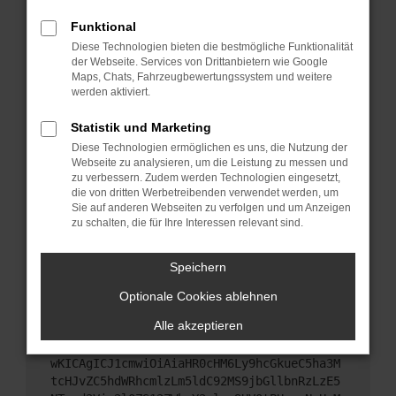
Starte dein Gerät neu.
Funktional
Das kann manchmal helfen, vorübergehende
Diese Technologien bieten die bestmögliche Funktionalität
Probleme zu beheben.
der Webseite. Services von Drittanbietern wie Google
Stelle sicher, dass dein Browser und dein
Maps, Chats, Fahrzeugbewertungssystem und weitere
werden aktiviert.
Betriebssystem auf dem neuesten Stand sind.
Veraltete Software birgt nicht nur ein
Statistik und Marketing
Sicherheitsrisiko, sondern kann auch dazu führen,
Diese Technologien ermöglichen es uns, die Nutzung der
dass bestimmte Funktionen nicht mehr
Webseite zu analysieren, um die Leistung zu messen und
unterstützt werden.
zu verbessern. Zudem werden Technologien eingesetzt,
Wende dich an den Webseitenbetreiber.
die von dritten Werbetreibenden verwendet werden, um
Sie auf anderen Webseiten zu verfolgen und um Anzeigen
Wenn du alle oben genannten Schritte versucht
zu schalten, die für Ihre Interessen relevant sind.
hast, kontaktiere uns bitte. Wir werden versuchen,
das Problem zu beheben. Du kannst uns diesen
Speichern
Text schicken, um uns bei der Fehlersuche zu
unterstützen:
Optionale Cookies ablehnen
Alle akzeptieren
ewogICJuYW1lIjogIk5ldHdvcmtFcnJvciIsCiAgI
mNvbmZpZyI6IHsKICAgICJtZXRob2QiOiAiR0VUIi
wKICAgICJ1cmwiOiAiaHR0cHM6Ly9hcGkueC5ha3M
tcHJvZC5hdWRhcmlzLm5ldC92MS9jbGllbnRzLzE5