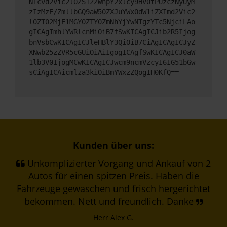
NTcvd2Vic2l0ZS12ZWhpY2xlcy9HV0tPUzczNyUyM
zIzMzE/ZmllbGQ9aW50ZXJuYWxOdW1iZXImd2Vic2
l0ZT02MjE1MGY0ZTY0ZmNhYjYwNTgzYTc5NjciLAo
gICAgImhlYWRlcnMiOiB7fSwKICAgICJib2R5Ijog
bnVsbCwKICAgICJleHBlY3QiOiB7CiAgICAgICJyZ
XNwb25zZVR5cGUiOiAiIgogICAgfSwKICAgICJ0aW
1lb3V0IjogMCwKICAgICJwcm9ncmVzcyI6IG51bGw
sCiAgICAicmlza3kiOiBmYWxzZQogIH0KfQ==
Kunden über uns:
Unkomplizierter Vorgang und Ankauf von 2
Autos für einen spitzen Preis. Haben die
Fahrzeuge gewaschen und frisch hergerichtet
bekommen. Nett und freundlich. Danke
Herr Alex G.