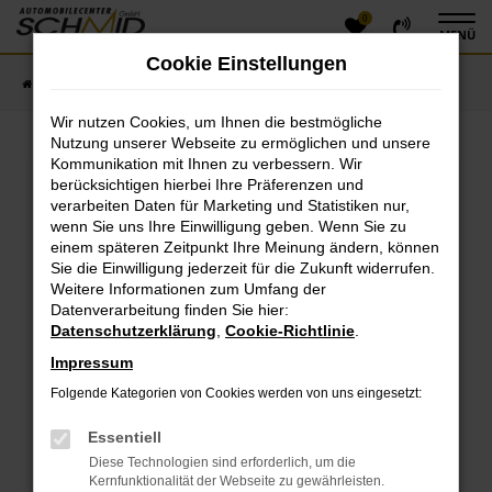
0
Zum
MENÜ
Hauptinhalt
Cookie Einstellungen
springen
Startseite
Fahrzeugangebote
Fahrzeugsuche
Wir nutzen Cookies, um Ihnen die bestmögliche
Nutzung unserer Webseite zu ermöglichen und unsere
Kommunikation mit Ihnen zu verbessern. Wir
Fehler: Network Error
berücksichtigen hierbei Ihre Präferenzen und
verarbeiten Daten für Marketing und Statistiken nur,
Beim Laden ist ein Fehler aufgetreten.
wenn Sie uns Ihre Einwilligung geben. Wenn Sie zu
einem späteren Zeitpunkt Ihre Meinung ändern, können
Hier sind ein paar Tipps, die dir helfen können:
Sie die Einwilligung jederzeit für die Zukunft widerrufen.
Überprüfe deine Firewall und deine
Weitere Informationen zum Umfang der
Datenverarbeitung finden Sie hier:
Internetverbindung.
Datenschutzerklärung
,
Cookie-Richtlinie
.
Laden andere Webseiten, zum Beispiel deine
Suchmaschine?
Impressum
Prüfe deine Browsererweiterungen.
Folgende Kategorien von Cookies werden von uns eingesetzt:
Manche Erweiterungen, wie Werbeblocker, können
das Laden bestimmter Seiten verhindern.
Essentiell
Funktioniert die Seite in einem anderen Browser
Diese Technologien sind erforderlich, um die
oder in einem privaten Fenster?
Kernfunktionalität der Webseite zu gewährleisten.