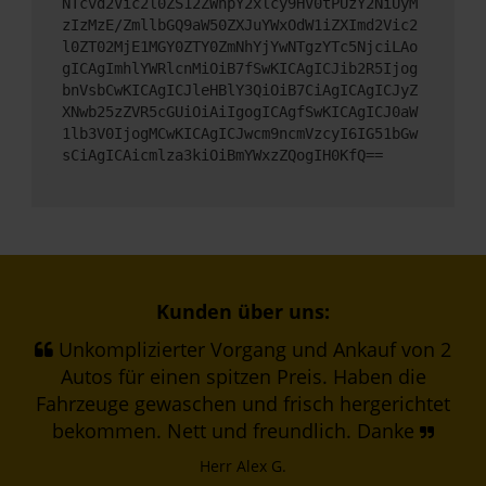
NTcvd2Vic2l0ZS12ZWhpY2xlcy9HV0tPUzY2NiUyM
zIzMzE/ZmllbGQ9aW50ZXJuYWxOdW1iZXImd2Vic2
l0ZT02MjE1MGY0ZTY0ZmNhYjYwNTgzYTc5NjciLAo
gICAgImhlYWRlcnMiOiB7fSwKICAgICJib2R5Ijog
bnVsbCwKICAgICJleHBlY3QiOiB7CiAgICAgICJyZ
XNwb25zZVR5cGUiOiAiIgogICAgfSwKICAgICJ0aW
1lb3V0IjogMCwKICAgICJwcm9ncmVzcyI6IG51bGw
sCiAgICAicmlza3kiOiBmYWxzZQogIH0KfQ==
Kunden über uns:
Unkomplizierter Vorgang und Ankauf von 2
Autos für einen spitzen Preis. Haben die
Fahrzeuge gewaschen und frisch hergerichtet
bekommen. Nett und freundlich. Danke
Herr Alex G.