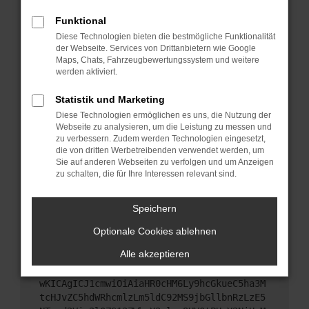
Starte dein Gerät neu.
Funktional
Das kann manchmal helfen, vorübergehende
Diese Technologien bieten die bestmögliche Funktionalität
Probleme zu beheben.
der Webseite. Services von Drittanbietern wie Google
Stelle sicher, dass dein Browser und dein
Maps, Chats, Fahrzeugbewertungssystem und weitere
werden aktiviert.
Betriebssystem auf dem neuesten Stand sind.
Veraltete Software birgt nicht nur ein
Statistik und Marketing
Sicherheitsrisiko, sondern kann auch dazu führen,
Diese Technologien ermöglichen es uns, die Nutzung der
dass bestimmte Funktionen nicht mehr
Webseite zu analysieren, um die Leistung zu messen und
unterstützt werden.
zu verbessern. Zudem werden Technologien eingesetzt,
Wende dich an den Webseitenbetreiber.
die von dritten Werbetreibenden verwendet werden, um
Sie auf anderen Webseiten zu verfolgen und um Anzeigen
Wenn du alle oben genannten Schritte versucht
zu schalten, die für Ihre Interessen relevant sind.
hast, kontaktiere uns bitte. Wir werden versuchen,
das Problem zu beheben. Du kannst uns diesen
Speichern
Text schicken, um uns bei der Fehlersuche zu
unterstützen:
Optionale Cookies ablehnen
Alle akzeptieren
ewogICJuYW1lIjogIk5ldHdvcmtFcnJvciIsCiAgI
mNvbmZpZyI6IHsKICAgICJtZXRob2QiOiAiR0VUIi
wKICAgICJ1cmwiOiAiaHR0cHM6Ly9hcGkueC5ha3M
tcHJvZC5hdWRhcmlzLm5ldC92MS9jbGllbnRzLzE5