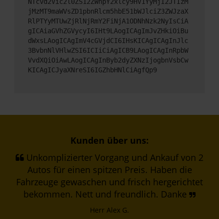
NTcvd2Vic2l0ZS12ZWhpY2xlcy9HV1YyMjI2JTIzM
jMzMT9maWVsZD1pbnRlcm5hbE51bWJlciZ3ZWJzaX
RlPTYyMTUwZjRlNjRmY2FiNjA1ODNhNzk2NyIsCiA
gICAiaGVhZGVycyI6IHt9LAogICAgImJvZHkiOiBu
dWxsLAogICAgImV4cGVjdCI6IHsKICAgICAgInJlc
3BvbnNlVHlwZSI6ICIiCiAgICB9LAogICAgInRpbW
VvdXQiOiAwLAogICAgInByb2dyZXNzIjogbnVsbCw
KICAgICJyaXNreSI6IGZhbHNlCiAgfQp9
Kunden über uns:
Unkomplizierter Vorgang und Ankauf von 2
Autos für einen spitzen Preis. Haben die
Fahrzeuge gewaschen und frisch hergerichtet
bekommen. Nett und freundlich. Danke
Herr Alex G.