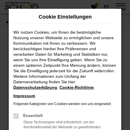
0
Zum
MENÜ
Hauptinhalt
Cookie Einstellungen
springen
Startseite
Fahrzeugangebote
Fahrzeugsuche
Wir nutzen Cookies, um Ihnen die bestmögliche
Nutzung unserer Webseite zu ermöglichen und unsere
Kommunikation mit Ihnen zu verbessern. Wir
Fehler: Network Error
berücksichtigen hierbei Ihre Präferenzen und
verarbeiten Daten für Marketing und Statistiken nur,
Beim Laden ist ein Fehler aufgetreten.
wenn Sie uns Ihre Einwilligung geben. Wenn Sie zu
einem späteren Zeitpunkt Ihre Meinung ändern, können
Hier sind ein paar Tipps, die dir helfen können:
Sie die Einwilligung jederzeit für die Zukunft widerrufen.
Überprüfe deine Firewall und deine
Weitere Informationen zum Umfang der
Datenverarbeitung finden Sie hier:
Internetverbindung.
Datenschutzerklärung
,
Cookie-Richtlinie
.
Laden andere Webseiten, zum Beispiel deine
Suchmaschine?
Impressum
Prüfe deine Browsererweiterungen.
Folgende Kategorien von Cookies werden von uns eingesetzt:
Manche Erweiterungen, wie Werbeblocker, können
das Laden bestimmter Seiten verhindern.
Essentiell
Funktioniert die Seite in einem anderen Browser
Diese Technologien sind erforderlich, um die
oder in einem privaten Fenster?
Kernfunktionalität der Webseite zu gewährleisten.