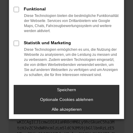
Starte dein Gerät neu.
Funktional
Das kann manchmal helfen, vorübergehende
Diese Technologien bieten die bestmögliche Funktionalität
Probleme zu beheben.
der Webseite. Services von Drittanbietern wie Google
Stelle sicher, dass dein Browser und dein
Maps, Chats, Fahrzeugbewertungssystem und weitere
werden aktiviert.
Betriebssystem auf dem neuesten Stand sind.
Veraltete Software birgt nicht nur ein
Statistik und Marketing
Sicherheitsrisiko, sondern kann auch dazu führen,
Diese Technologien ermöglichen es uns, die Nutzung der
dass bestimmte Funktionen nicht mehr
Webseite zu analysieren, um die Leistung zu messen und
unterstützt werden.
zu verbessern. Zudem werden Technologien eingesetzt,
Wende dich an den Webseitenbetreiber.
die von dritten Werbetreibenden verwendet werden, um
Sie auf anderen Webseiten zu verfolgen und um Anzeigen
Wenn du alle oben genannten Schritte versucht
zu schalten, die für Ihre Interessen relevant sind.
hast, kontaktiere uns bitte. Wir werden versuchen,
das Problem zu beheben. Du kannst uns diesen
Speichern
Text schicken, um uns bei der Fehlersuche zu
unterstützen:
Optionale Cookies ablehnen
Alle akzeptieren
ewogICJuYW1lIjogIk5ldHdvcmtFcnJvciIsCiAgI
mNvbmZpZyI6IHsKICAgICJtZXRob2QiOiAiR0VUIi
wKICAgICJ1cmwiOiAiaHR0cHM6Ly9hcGkueC5ha3M
tcHJvZC5hdWRhcmlzLm5ldC92MS9jbGllbnRzLzE5