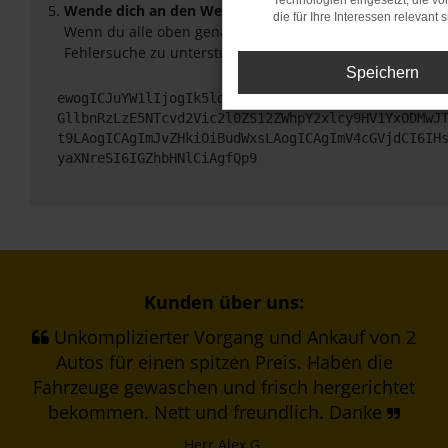
Technologien eingesetzt, die v
Wende dich an den Webseitenbetreiber.
die für Ihre Interessen relevant s
Wenn du alle oben genannten Schritte versucht hast, ko
Fehlersuche zu unterstützen:
Speichern
ewogICJuYW1lIjogIk5ldHdvcmtFcnJvciIsCiAgImNvbmZp
GllbnRzLzE5NTcvd2Vic2l0ZS12ZWhpY2xlcy9HV1YxODMwJ
t9LAogICAgImJvZHkiOiBudWxsLAogICAgImV4cGVjdCI6IH
yaXNreSI6IGZhbHNlCiAgfQp9
Kunden über uns:
Unkomplizierter Vorgang und Ankauf von 2
Autos für einen spitzen Preis. Haben die
Fahrzeuge gewaschen und frisch hergerichtet
bekommen. Nett und freundlich. Danke
Herr Alex G.