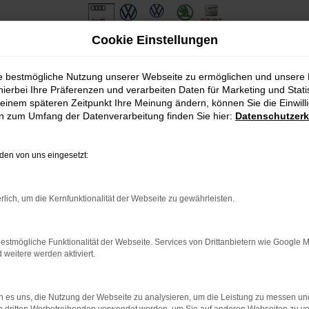
Cookie Einstellungen
ie bestmögliche Nutzung unserer Webseite zu ermöglichen und unsere
hierbei Ihre Präferenzen und verarbeiten Daten für Marketing und Stati
einem späteren Zeitpunkt Ihre Meinung ändern, können Sie die Einwillig
en zum Umfang der Datenverarbeitung finden Sie hier:
Datenschutzerk
en von uns eingesetzt:
.
ine?
rlich, um die Kernfunktionalität der Webseite zu gewährleisten.
en bestimmter Seiten verhindern. Funktioniert die Seite in eine
estmögliche Funktionalität der Webseite. Services von Drittanbietern wie Google 
eitere werden aktiviert.
u beheben.
em auf dem neuesten Stand sind.
o, sondern kann auch dazu führen, dass bestimmte Funktionen nicht
 es uns, die Nutzung der Webseite zu analysieren, um die Leistung zu messen u