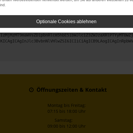
on dritten Werbetreibenden verwendet werden, um Sie auf anderen Webseiten zu ve
ind.
ntaktiere uns bitte. Wir werden versuchen, das Problem zu beheben
Optionale Cookies ablehnen
ZyI6IHsKICAgICJtZXRob2QiOiAiR0VUIiwKICAgICJ1cmwiOiAiaHR0
TIzMjMzMT9maWVsZD1pbnRlcm5hbE51bWJlciZ3ZWJzaXRlPTYyMTUwZ
sKICAgICAgInJlc3BvbnNlVHlwZSI6ICIiCiAgICB9LAogICAgInRpbW
Öffnungszeiten & Kontakt
Montag bis Freitag:
07:15 bis 18:00 Uhr
Samstag:
09:00 bis 12:00 Uhr