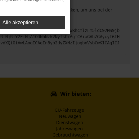
rfolgen und um Anzeigen zu schalten,
. Du kannst uns diesen Text schicken, um uns bei der
Alle akzeptieren
cHM6Ly9hcGkueC5ha3MtcHJvZC5hdWRhcmlzLm5ldC92MS9jb
jRlNjRmY2FiNjA1ODNhNzk2NyIsCiAgICAiaGVhZGVycyI6IH
VvdXQiOiAwLAogICAgInByb2dyZXNzIjogbnVsbCwKICAgICJ
Wir bieten:
EU-Fahrzeuge
Neuwagen
Dienstwagen
Jahreswagen
Gebrauchtwagen