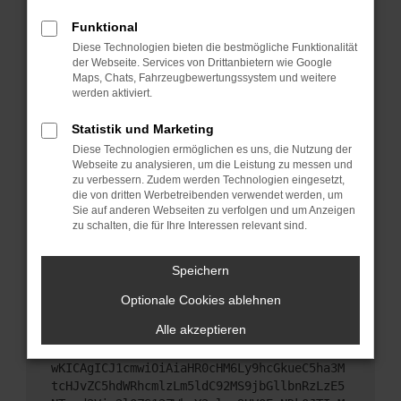
Starte dein Gerät neu.
Funktional
Das kann manchmal helfen, vorübergehende
Diese Technologien bieten die bestmögliche Funktionalität
Probleme zu beheben.
der Webseite. Services von Drittanbietern wie Google
Stelle sicher, dass dein Browser und dein
Maps, Chats, Fahrzeugbewertungssystem und weitere
werden aktiviert.
Betriebssystem auf dem neuesten Stand sind.
Veraltete Software birgt nicht nur ein
Statistik und Marketing
Sicherheitsrisiko, sondern kann auch dazu führen,
Diese Technologien ermöglichen es uns, die Nutzung der
dass bestimmte Funktionen nicht mehr
Webseite zu analysieren, um die Leistung zu messen und
unterstützt werden.
zu verbessern. Zudem werden Technologien eingesetzt,
Wende dich an den Webseitenbetreiber.
die von dritten Werbetreibenden verwendet werden, um
Sie auf anderen Webseiten zu verfolgen und um Anzeigen
Wenn du alle oben genannten Schritte versucht
zu schalten, die für Ihre Interessen relevant sind.
hast, kontaktiere uns bitte. Wir werden versuchen,
das Problem zu beheben. Du kannst uns diesen
Speichern
Text schicken, um uns bei der Fehlersuche zu
unterstützen:
Optionale Cookies ablehnen
Alle akzeptieren
ewogICJuYW1lIjogIk5ldHdvcmtFcnJvciIsCiAgI
mNvbmZpZyI6IHsKICAgICJtZXRob2QiOiAiR0VUIi
wKICAgICJ1cmwiOiAiaHR0cHM6Ly9hcGkueC5ha3M
tcHJvZC5hdWRhcmlzLm5ldC92MS9jbGllbnRzLzE5