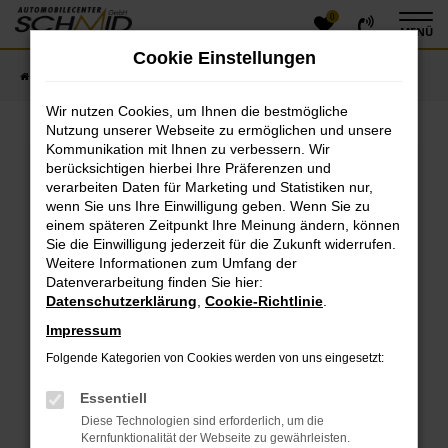
0
Zum
MENÜ
Hauptinhalt
Cookie Einstellungen
springen
Startseite
Fahrzeugangebote
Fahrzeugsuche
Wir nutzen Cookies, um Ihnen die bestmögliche
Nutzung unserer Webseite zu ermöglichen und unsere
Kommunikation mit Ihnen zu verbessern. Wir
Fehler: Network Error
berücksichtigen hierbei Ihre Präferenzen und
verarbeiten Daten für Marketing und Statistiken nur,
Beim Laden ist ein Fehler aufgetreten.
wenn Sie uns Ihre Einwilligung geben. Wenn Sie zu
einem späteren Zeitpunkt Ihre Meinung ändern, können
Hier sind ein paar Tipps, die dir helfen können:
Sie die Einwilligung jederzeit für die Zukunft widerrufen.
Überprüfe deine Firewall und deine
Weitere Informationen zum Umfang der
Datenverarbeitung finden Sie hier:
Internetverbindung.
Datenschutzerklärung
,
Cookie-Richtlinie
.
Laden andere Webseiten, zum Beispiel deine
Suchmaschine?
Impressum
Prüfe deine Browsererweiterungen.
Folgende Kategorien von Cookies werden von uns eingesetzt:
Manche Erweiterungen, wie Werbeblocker, können
das Laden bestimmter Seiten verhindern.
Essentiell
Funktioniert die Seite in einem anderen Browser
Diese Technologien sind erforderlich, um die
oder in einem privaten Fenster?
Kernfunktionalität der Webseite zu gewährleisten.