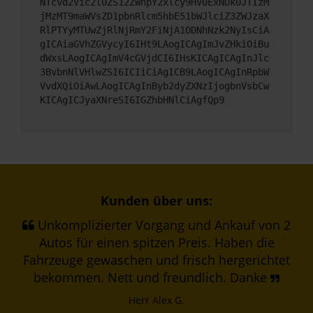
NTcvd2Vic2l0ZS12ZWhpY2xlcy9HV0ExNDk0JTIzM
jMzMT9maWVsZD1pbnRlcm5hbE51bWJlciZ3ZWJzaX
RlPTYyMTUwZjRlNjRmY2FiNjA1ODNhNzk2NyIsCiA
gICAiaGVhZGVycyI6IHt9LAogICAgImJvZHkiOiBu
dWxsLAogICAgImV4cGVjdCI6IHsKICAgICAgInJlc
3BvbnNlVHlwZSI6ICIiCiAgICB9LAogICAgInRpbW
VvdXQiOiAwLAogICAgInByb2dyZXNzIjogbnVsbCw
KICAgICJyaXNreSI6IGZhbHNlCiAgfQp9
Kunden über uns:
Unkomplizierter Vorgang und Ankauf von 2
Autos für einen spitzen Preis. Haben die
Fahrzeuge gewaschen und frisch hergerichtet
bekommen. Nett und freundlich. Danke
Herr Alex G.