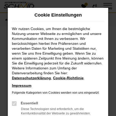
0
Zum
MENÜ
Hauptinhalt
Cookie Einstellungen
springen
Startseite
Fahrzeugangebote
Fahrzeugsuche
Wir nutzen Cookies, um Ihnen die bestmögliche
Nutzung unserer Webseite zu ermöglichen und unsere
Kommunikation mit Ihnen zu verbessern. Wir
Fehler: Network Error
berücksichtigen hierbei Ihre Präferenzen und
verarbeiten Daten für Marketing und Statistiken nur,
Beim Laden ist ein Fehler aufgetreten.
wenn Sie uns Ihre Einwilligung geben. Wenn Sie zu
einem späteren Zeitpunkt Ihre Meinung ändern, können
Hier sind ein paar Tipps, die dir helfen können:
Sie die Einwilligung jederzeit für die Zukunft widerrufen.
Überprüfe deine Firewall und deine
Weitere Informationen zum Umfang der
Datenverarbeitung finden Sie hier:
Internetverbindung.
Datenschutzerklärung
,
Cookie-Richtlinie
.
Laden andere Webseiten, zum Beispiel deine
Suchmaschine?
Impressum
Prüfe deine Browsererweiterungen.
Folgende Kategorien von Cookies werden von uns eingesetzt:
Manche Erweiterungen, wie Werbeblocker, können
das Laden bestimmter Seiten verhindern.
Essentiell
Funktioniert die Seite in einem anderen Browser
Diese Technologien sind erforderlich, um die
oder in einem privaten Fenster?
Kernfunktionalität der Webseite zu gewährleisten.