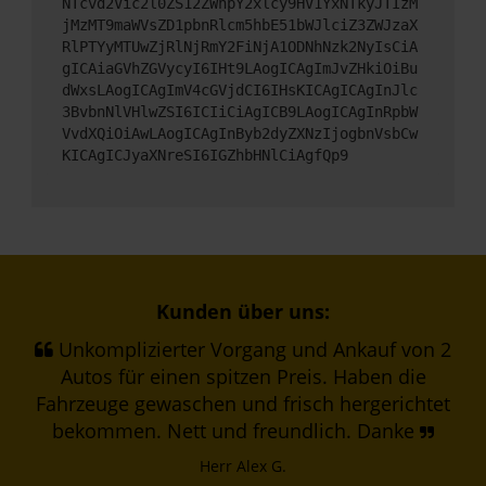
NTcvd2Vic2l0ZS12ZWhpY2xlcy9HV1YxNTkyJTIzM
jMzMT9maWVsZD1pbnRlcm5hbE51bWJlciZ3ZWJzaX
RlPTYyMTUwZjRlNjRmY2FiNjA1ODNhNzk2NyIsCiA
gICAiaGVhZGVycyI6IHt9LAogICAgImJvZHkiOiBu
dWxsLAogICAgImV4cGVjdCI6IHsKICAgICAgInJlc
3BvbnNlVHlwZSI6ICIiCiAgICB9LAogICAgInRpbW
VvdXQiOiAwLAogICAgInByb2dyZXNzIjogbnVsbCw
KICAgICJyaXNreSI6IGZhbHNlCiAgfQp9
Kunden über uns:
Unkomplizierter Vorgang und Ankauf von 2
Autos für einen spitzen Preis. Haben die
Fahrzeuge gewaschen und frisch hergerichtet
bekommen. Nett und freundlich. Danke
Herr Alex G.