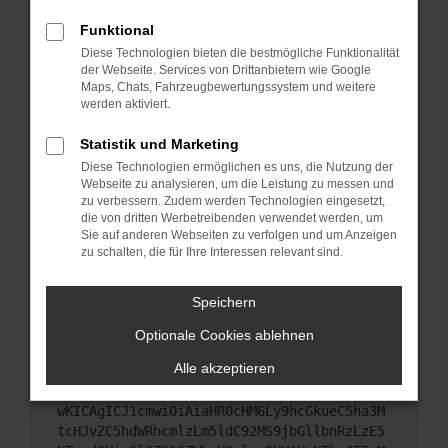
Starte dein Gerät neu.
Funktional
Das kann manchmal helfen, vorübergehende
Diese Technologien bieten die bestmögliche Funktionalität
Probleme zu beheben.
der Webseite. Services von Drittanbietern wie Google
Stelle sicher, dass dein Browser und dein
Maps, Chats, Fahrzeugbewertungssystem und weitere
werden aktiviert.
Betriebssystem auf dem neuesten Stand sind.
Veraltete Software birgt nicht nur ein
Statistik und Marketing
Sicherheitsrisiko, sondern kann auch dazu führen,
Diese Technologien ermöglichen es uns, die Nutzung der
dass bestimmte Funktionen nicht mehr
Webseite zu analysieren, um die Leistung zu messen und
unterstützt werden.
zu verbessern. Zudem werden Technologien eingesetzt,
Wende dich an den Webseitenbetreiber.
die von dritten Werbetreibenden verwendet werden, um
Sie auf anderen Webseiten zu verfolgen und um Anzeigen
Wenn du alle oben genannten Schritte versucht
zu schalten, die für Ihre Interessen relevant sind.
hast, kontaktiere uns bitte. Wir werden versuchen,
das Problem zu beheben. Du kannst uns diesen
Speichern
Text schicken, um uns bei der Fehlersuche zu
unterstützen:
Optionale Cookies ablehnen
Alle akzeptieren
ewogICJuYW1lIjogIk5ldHdvcmtFcnJvciIsCiAgI
mNvbmZpZyI6IHsKICAgICJtZXRob2QiOiAiR0VUIi
wKICAgICJ1cmwiOiAiaHR0cHM6Ly9hcGkueC5ha3M
tcHJvZC5hdWRhcmlzLm5ldC92MS9jbGllbnRzLzE5