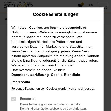
0
Zum
MENÜ
Hauptinhalt
Cookie Einstellungen
springen
Startseite
Fahrzeugangebote
Fahrzeugsuche
Wir nutzen Cookies, um Ihnen die bestmögliche
Nutzung unserer Webseite zu ermöglichen und unsere
Kommunikation mit Ihnen zu verbessern. Wir
Fehler: Network Error
berücksichtigen hierbei Ihre Präferenzen und
verarbeiten Daten für Marketing und Statistiken nur,
Beim Laden ist ein Fehler aufgetreten.
wenn Sie uns Ihre Einwilligung geben. Wenn Sie zu
einem späteren Zeitpunkt Ihre Meinung ändern, können
Hier sind ein paar Tipps, die dir helfen können:
Sie die Einwilligung jederzeit für die Zukunft widerrufen.
Überprüfe deine Firewall und deine
Weitere Informationen zum Umfang der
Datenverarbeitung finden Sie hier:
Internetverbindung.
Datenschutzerklärung
,
Cookie-Richtlinie
.
Laden andere Webseiten, zum Beispiel deine
Suchmaschine?
Impressum
Prüfe deine Browsererweiterungen.
Folgende Kategorien von Cookies werden von uns eingesetzt:
Manche Erweiterungen, wie Werbeblocker, können
das Laden bestimmter Seiten verhindern.
Essentiell
Funktioniert die Seite in einem anderen Browser
Diese Technologien sind erforderlich, um die
oder in einem privaten Fenster?
Kernfunktionalität der Webseite zu gewährleisten.