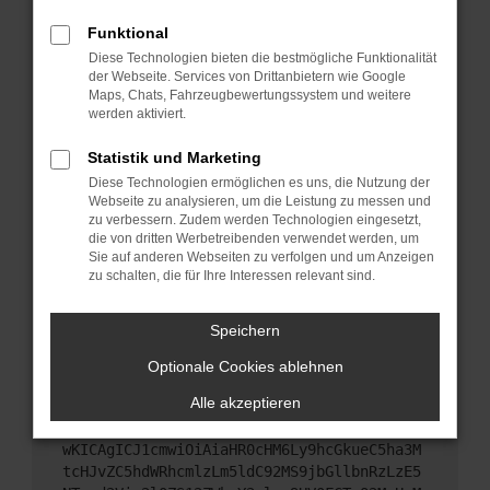
Starte dein Gerät neu.
Funktional
Das kann manchmal helfen, vorübergehende
Diese Technologien bieten die bestmögliche Funktionalität
Probleme zu beheben.
der Webseite. Services von Drittanbietern wie Google
Stelle sicher, dass dein Browser und dein
Maps, Chats, Fahrzeugbewertungssystem und weitere
werden aktiviert.
Betriebssystem auf dem neuesten Stand sind.
Veraltete Software birgt nicht nur ein
Statistik und Marketing
Sicherheitsrisiko, sondern kann auch dazu führen,
Diese Technologien ermöglichen es uns, die Nutzung der
dass bestimmte Funktionen nicht mehr
Webseite zu analysieren, um die Leistung zu messen und
unterstützt werden.
zu verbessern. Zudem werden Technologien eingesetzt,
Wende dich an den Webseitenbetreiber.
die von dritten Werbetreibenden verwendet werden, um
Sie auf anderen Webseiten zu verfolgen und um Anzeigen
Wenn du alle oben genannten Schritte versucht
zu schalten, die für Ihre Interessen relevant sind.
hast, kontaktiere uns bitte. Wir werden versuchen,
das Problem zu beheben. Du kannst uns diesen
Speichern
Text schicken, um uns bei der Fehlersuche zu
unterstützen:
Optionale Cookies ablehnen
Alle akzeptieren
ewogICJuYW1lIjogIk5ldHdvcmtFcnJvciIsCiAgI
mNvbmZpZyI6IHsKICAgICJtZXRob2QiOiAiR0VUIi
wKICAgICJ1cmwiOiAiaHR0cHM6Ly9hcGkueC5ha3M
tcHJvZC5hdWRhcmlzLm5ldC92MS9jbGllbnRzLzE5