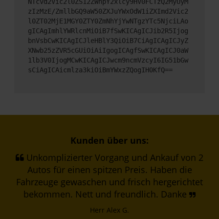
NTcvd2Vic2l0ZS12ZWhpY2xlcy9HV0FCTzQ2MyUyM
zIzMzE/ZmllbGQ9aW50ZXJuYWxOdW1iZXImd2Vic2
l0ZT02MjE1MGY0ZTY0ZmNhYjYwNTgzYTc5NjciLAo
gICAgImhlYWRlcnMiOiB7fSwKICAgICJib2R5Ijog
bnVsbCwKICAgICJleHBlY3QiOiB7CiAgICAgICJyZ
XNwb25zZVR5cGUiOiAiIgogICAgfSwKICAgICJ0aW
1lb3V0IjogMCwKICAgICJwcm9ncmVzcyI6IG51bGw
sCiAgICAicmlza3kiOiBmYWxzZQogIH0KfQ==
Kunden über uns:
Unkomplizierter Vorgang und Ankauf von 2
Autos für einen spitzen Preis. Haben die
Fahrzeuge gewaschen und frisch hergerichtet
bekommen. Nett und freundlich. Danke
Herr Alex G.